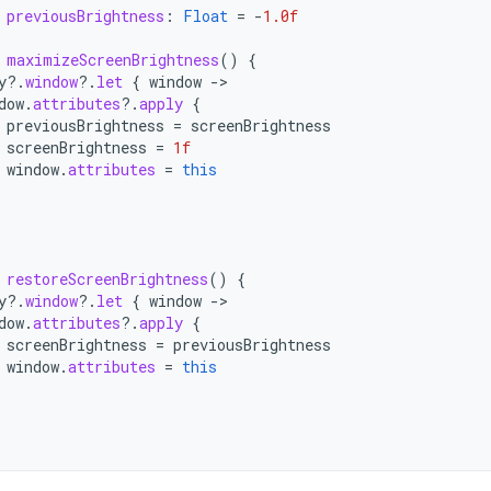
previousBrightness
:
Float
=
-
1.0f
maximizeScreenBrightness
()
{
y
?.
window
?.
let
{
window
->
dow
.
attributes
?.
apply
{
previousBrightness
=
screenBrightness
screenBrightness
=
1f
window
.
attributes
=
this
restoreScreenBrightness
()
{
y
?.
window
?.
let
{
window
->
dow
.
attributes
?.
apply
{
screenBrightness
=
previousBrightness
window
.
attributes
=
this