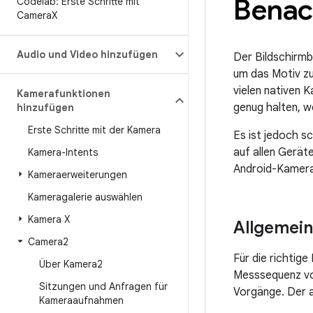
Benac
Codelab: Erste Schritte mit
Camera
X
Audio und Video hinzufügen
Der Bildschirmbl
um das Motiv zu
vielen nativen 
Kamerafunktionen
genug halten, we
hinzufügen
Erste Schritte mit der Kamera
Es ist jedoch sc
auf allen Geräte
Kamera-Intents
Android-Kamera-
Kameraerweiterungen
Kameragalerie auswählen
Kamera X
Allgemei
Camera2
Für die richtig
Über Kamera2
Messsequenz vo
Sitzungen und Anfragen für
Vorgänge. Der al
Kameraaufnahmen