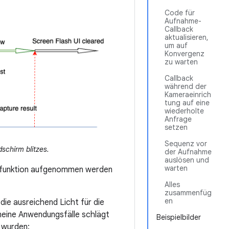
Code für
Aufnahme-
Callback
aktualisieren,
um auf
Konvergenz
zu warten
Callback
während der
Kameraeinrich
tung auf eine
wiederholte
Anfrage
setzen
Sequenz vor
schirm blitzes.
der Aufnahme
auslösen und
warten
itzfunktion aufgenommen werden
Alles
zusammenfüg
en
die ausreichend Licht für die
meine Anwendungsfälle schlägt
Beispielbilder
 wurden: