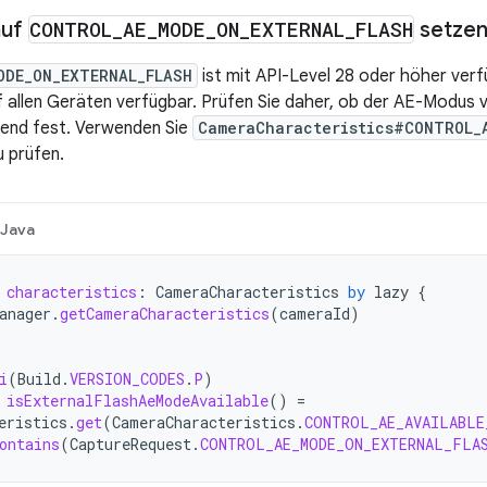
auf
CONTROL
_
AE
_
MODE
_
ON
_
EXTERNAL
_
FLASH
setze
ODE_ON_EXTERNAL_FLASH
ist mit API-Level 28 oder höher ver
f allen Geräten verfügbar. Prüfen Sie daher, ob der AE-Modus ve
end fest. Verwenden Sie
CameraCharacteristics#CONTROL_
u prüfen.
Java
characteristics
:
CameraCharacteristics
by
lazy
{
anager
.
getCameraCharacteristics
(
cameraId
)
i
(
Build
.
VERSION_CODES
.
P
)
isExternalFlashAeModeAvailable
()
=
eristics
.
get
(
CameraCharacteristics
.
CONTROL_AE_AVAILABLE
ontains
(
CaptureRequest
.
CONTROL_AE_MODE_ON_EXTERNAL_FLA