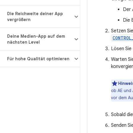
Der 
Die Reichweite deiner App
vergrößern
Die B
Setzen Si
Deine Medien-App auf dem
CONTROL
nächsten Level
Lösen Sie
Für hohe Qualität optimieren
Warten Si
konvergier
Hinwei
ob AE und 
vor dem Au
Sobald di
Senden Si