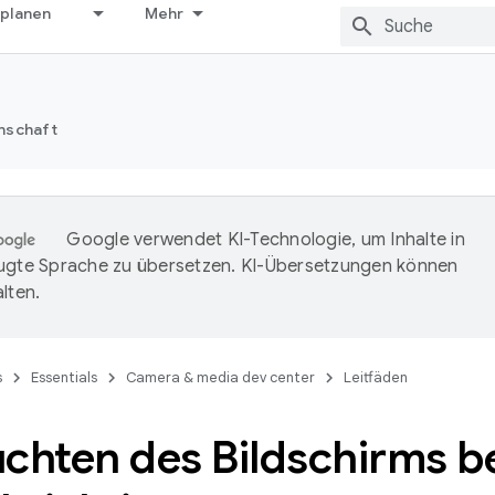
 planen
Mehr
nschaft
Google verwendet KI-Technologie, um Inhalte in
ugte Sprache zu übersetzen. KI-Übersetzungen können
lten.
s
Essentials
Camera & media dev center
Leitfäden
chten des Bildschirms b