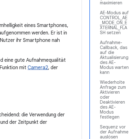
maximieren
AE-Modus auf
CONTROL_AE
_MODE_ON_E
irmhelligkeit eines Smartphones,
XTERNAL_FLA
 aufgenommen werden. Er ist in
SH setzen
 Nutzer ihr Smartphone nah
Aufnahme-
Callback, das
auf die
Aktualisierung
und eine gute Aufnahmequalität
des AE-
 Funktion mit
Camera2
, der
Modus warten
kann
Wiederholte
Anfrage zum
Aktivieren
oder
Deaktivieren
des AE-
Modus
scheidend: die Verwendung der
festlegen
nd der Zeitpunkt der
Sequenz vor
der Aufnahme
auslösen