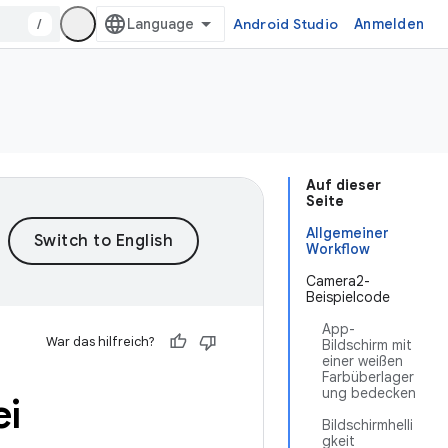
/
Android Studio
Anmelden
Auf dieser
Seite
Allgemeiner
Workflow
Camera2-
Beispielcode
App-
War das hilfreich?
Bildschirm mit
einer weißen
Farbüberlager
ung bedecken
ei
Bildschirmhelli
gkeit