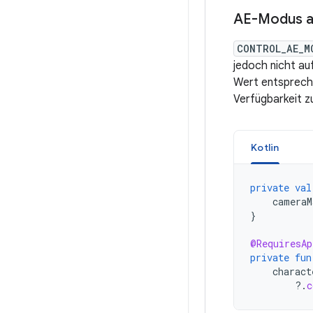
AE-Modus 
CONTROL_AE_M
jedoch nicht au
Wert entsprech
Verfügbarkeit z
Kotlin
private
val
cameraM
}
@RequiresAp
private
fun
charact
?.
c