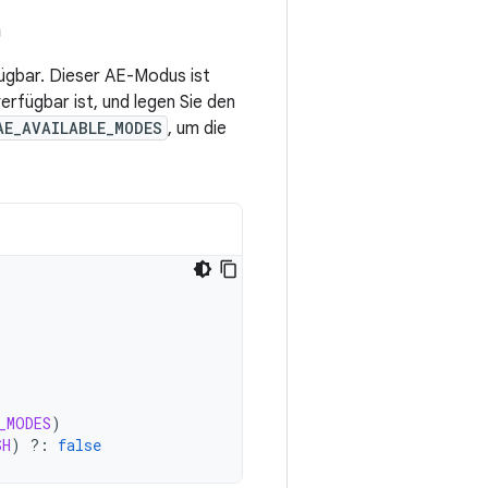
n
fügbar. Dieser AE-Modus ist
rfügbar ist, und legen Sie den
AE_AVAILABLE_MODES
, um die
_MODES
)
SH
)
?:
false