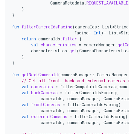
CameraMetadata
.
REQUEST_AVAILABLE_C
}
}
fun
filterCameraIdsFacing
(
cameraIds
:
List<String>
,
facing
:
Int
):
List<Strin
return
cameraIds
.
filter
{
val
characteristics
=
cameraManager
.
getCam
characteristics
.
get
(
CameraCharacteristics
.
}
}
fun
getNextCameraId
(
cameraManager
:
CameraManager
,
// Get all front, back and external cameras in
val
cameraIds
=
filterCompatibleCameras
(
camera
val
backCameras
=
filterCameraIdsFacing
(
cameraIds
,
cameraManager
,
CameraMetada
val
frontCameras
=
filterCameraIdsFacing
(
cameraIds
,
cameraManager
,
CameraMetada
val
externalCameras
=
filterCameraIdsFacing
(
cameraIds
,
cameraManager
,
CameraMetada