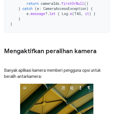
return
cameraIds
.
firstOrNull
()
}
catch
(
e
:
CameraAccessException
)
{
e
.
message
?.
let
{
Log
.
e
(
TAG
,
it
)
}
}
}
Mengaktifkan peralihan kamera
Banyak aplikasi kamera memberi pengguna opsi untuk
beralih antarkamera: