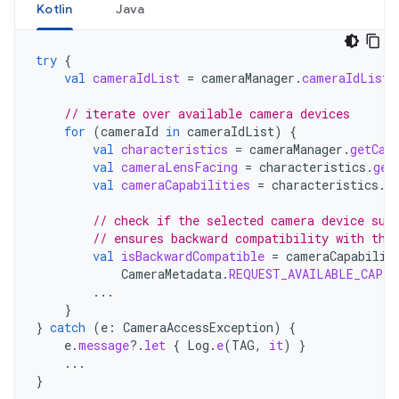
Kotlin
Java
try
{
val
cameraIdList
=
cameraManager
.
cameraIdList
// iterate over available camera devices
for
(
cameraId
in
cameraIdList
)
{
val
characteristics
=
cameraManager
.
getCam
val
cameraLensFacing
=
characteristics
.
get
val
cameraCapabilities
=
characteristics
.
g
// check if the selected camera device sup
// ensures backward compatibility with the
val
isBackwardCompatible
=
cameraCapabilit
CameraMetadata
.
REQUEST_AVAILABLE_CAPAB
...
}
}
catch
(
e
:
CameraAccessException
)
{
e
.
message
?.
let
{
Log
.
e
(
TAG
,
it
)
}
...
}