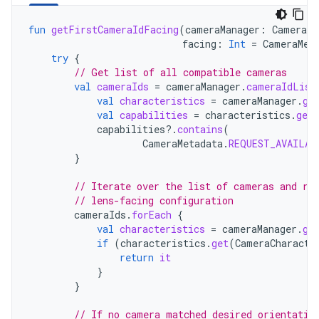
fun
getFirstCameraIdFacing
(
cameraManager
:
CameraMa
facing
:
Int
=
CameraMet
try
{
// Get list of all compatible cameras
val
cameraIds
=
cameraManager
.
cameraIdList
val
characteristics
=
cameraManager
.
ge
val
capabilities
=
characteristics
.
get
capabilities
?.
contains
(
CameraMetadata
.
REQUEST_AVAILAB
}
// Iterate over the list of cameras and re
// lens-facing configuration
cameraIds
.
forEach
{
val
characteristics
=
cameraManager
.
ge
if
(
characteristics
.
get
(
CameraCharacte
return
it
}
}
// If no camera matched desired orientatio