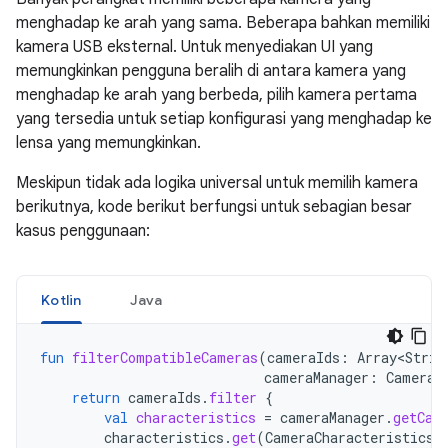
menghadap ke arah yang sama. Beberapa bahkan memiliki
kamera USB eksternal. Untuk menyediakan UI yang
memungkinkan pengguna beralih di antara kamera yang
menghadap ke arah yang berbeda, pilih kamera pertama
yang tersedia untuk setiap konfigurasi yang menghadap ke
lensa yang memungkinkan.
Meskipun tidak ada logika universal untuk memilih kamera
berikutnya, kode berikut berfungsi untuk sebagian besar
kasus penggunaan:
Kotlin
Java
fun
filterCompatibleCameras
(
cameraIds
:
Array<Strin
cameraManager
:
CameraM
return
cameraIds
.
filter
{
val
characteristics
=
cameraManager
.
getCam
characteristics
.
get
(
CameraCharacteristics
.