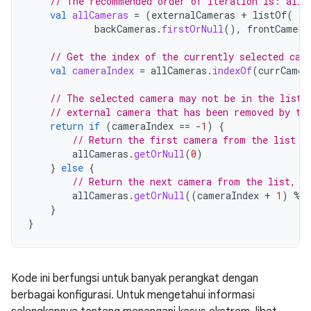
// The recommended order of iteration is: all 
val
allCameras
=
(
externalCameras
+
listOf
(
backCameras
.
firstOrNull
(),
frontCamera
// Get the index of the currently selected cam
val
cameraIndex
=
allCameras
.
indexOf
(
currCamer
// The selected camera may not be in the list,
// external camera that has been removed by th
return
if
(
cameraIndex
==
-
1
)
{
// Return the first camera from the list
allCameras
.
getOrNull
(
0
)
}
else
{
// Return the next camera from the list, w
allCameras
.
getOrNull
((
cameraIndex
+
1
)
%
}
}
Kode ini berfungsi untuk banyak perangkat dengan
berbagai konfigurasi. Untuk mengetahui informasi