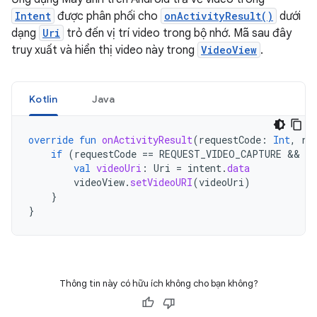
Intent
được phân phối cho
onActivityResult()
dưới
dạng
Uri
trỏ đến vị trí video trong bộ nhớ. Mã sau đây
truy xuất và hiển thị video này trong
VideoView
.
Kotlin
Java
override
fun
onActivityResult
(
requestCode
:
Int
,
re
if
(
requestCode
==
REQUEST_VIDEO_CAPTURE
 && 
re
val
videoUri
:
Uri
=
intent
.
data
videoView
.
setVideoURI
(
videoUri
)
}
}
Thông tin này có hữu ích không cho bạn không?