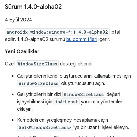
Sürüm 1
.
4
.
0-alpha02
4 Eylül 2024
androidx.window:window-*:1.4.0-alpha02
iptal
edilir. 1.4.0-alpha02 sürümü
bu commit'leri
içerir.
Yeni Özellikler
Özel
WindowSizeClass
desteği eklendi.
Geliştiricilerin kendi oluşturucularını kullanabilmesi için
WindowSizeClass
oluşturucusunu açın.
Geliştiricilerin bir dizi
WindowSizeClass
değeri
işleyebilmesi için
isAtLeast
yardımcı yöntemleri
ekleyin.
Kümedeki en iyi eşleşmeyi hesaplamak için
Set<WindowSizeClass>
'ya bir uzantı işlevi ekleyin.