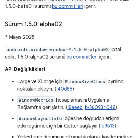
1.5.0-beta01 sürümü
bu commit'leri
içerir.
Sürüm 1
.
5
.
0-alpha02
7 Mayıs 2025
androidx.window:window-*:1.5.0-alpha02
iptal
edilir. 1.5.0-alpha02 sürümü
bu commit'leri
içerir.
API Değişiklikleri
Large ve XLarge için
WindowSizeClass
ayrılma
noktaları ekleyin. (
I40d85
)
WindowMetrics
hesaplamasını Uygulama
Bağlamı'na genişletin. (
I8eeeb
,
b/360934048
)
WindowLayoutInfo
öğesine doğrudan erişimi
etkinleştirmek için bir Getter sağlayın (
Ie9513
)
Yerleştirme durumunu otomatik olarak kaydetmek ve