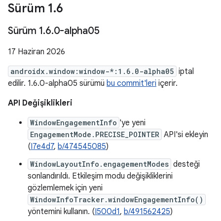
Sürüm 1
.
6
Sürüm 1
.
6
.
0-alpha05
17 Haziran 2026
androidx.window:window-*:1.6.0-alpha05
iptal
edilir. 1.6.0-alpha05 sürümü
bu commit'leri
içerir.
API Değişiklikleri
WindowEngagementInfo
'ye yeni
EngagementMode.PRECISE_POINTER
API'si ekleyin
(
I7e4d7
,
b/474545085
)
WindowLayoutInfo.engagementModes
desteği
sonlandırıldı. Etkileşim modu değişikliklerini
gözlemlemek için yeni
WindowInfoTracker.windowEngagementInfo()
yöntemini kullanın. (
I500d1
,
b/491562425
)