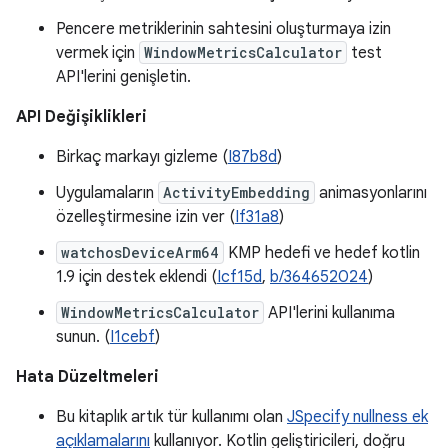
Pencere metriklerinin sahtesini oluşturmaya izin
vermek için
WindowMetricsCalculator
test
API'lerini genişletin.
API Değişiklikleri
Birkaç markayı gizleme (
I87b8d
)
Uygulamaların
ActivityEmbedding
animasyonlarını
özelleştirmesine izin ver (
If31a8
)
watchosDeviceArm64
KMP hedefi ve hedef kotlin
1.9 için destek eklendi (
Icf15d
,
b/364652024
)
WindowMetricsCalculator
API'lerini kullanıma
sunun. (
I1cebf
)
Hata Düzeltmeleri
Bu kitaplık artık tür kullanımı olan
JSpecify nullness ek
açıklamalarını
kullanıyor. Kotlin geliştiricileri, doğru