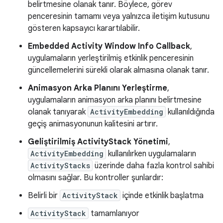
belirtmesine olanak tanır. Böylece, görev
penceresinin tamamı veya yalnızca iletişim kutusunu
gösteren kapsayıcı karartılabilir.
Embedded Activity Window Info Callback
,
uygulamaların yerleştirilmiş etkinlik penceresinin
güncellemelerini sürekli olarak almasına olanak tanır.
Animasyon Arka Planını Yerleştirme
,
uygulamaların animasyon arka planını belirtmesine
olanak tanıyarak
ActivityEmbedding
kullanıldığında
geçiş animasyonunun kalitesini artırır.
Geliştirilmiş ActivityStack Yönetimi
,
ActivityEmbedding
kullanılırken uygulamaların
ActivityStacks
üzerinde daha fazla kontrol sahibi
olmasını sağlar. Bu kontroller şunlardır:
Belirli bir
ActivityStack
içinde etkinlik başlatma
ActivityStack
tamamlanıyor