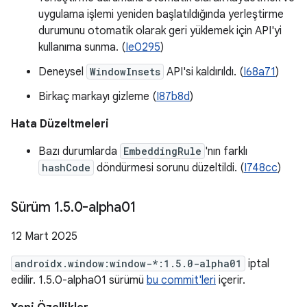
uygulama işlemi yeniden başlatıldığında yerleştirme
durumunu otomatik olarak geri yüklemek için API'yi
kullanıma sunma. (
Ie0295
)
Deneysel
WindowInsets
API'si kaldırıldı. (
I68a71
)
Birkaç markayı gizleme (
I87b8d
)
Hata Düzeltmeleri
Bazı durumlarda
EmbeddingRule
'nın farklı
hashCode
döndürmesi sorunu düzeltildi. (
I748cc
)
Sürüm 1
.
5
.
0-alpha01
12 Mart 2025
androidx.window:window-*:1.5.0-alpha01
iptal
edilir. 1.5.0-alpha01 sürümü
bu commit'leri
içerir.