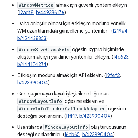
WindowMetrics
almak için güvenli yöntem ekleyin
(
I2adf8
,
b/449386176
)
Daha anlaşılır olması için etkileşim moduna yönelik
WM uzantılarındaki güncelleme yöntemleri. (
I219a4
,
b/454438323
)
WindowSizeClassSets
öğesini ızgara biçiminde
oluşturmak için yardımcı yöntemler ekleyin. (
I4d623
,
b/444174274
)
Etkileşim modunu almak için API ekleyin. (
I9fef2
,
b/423990404
)
Geri çağırmaya dayalı işleyicileri doğrudan
WindowLayoutInfo
öğesine ekleyin ve
WindowInfoTrackerCallbackAdapter
öğesinin
desteğini sonlandırın. (
I1ff17
,
b/423990404
)
Uzantılarda
WindowLayoutInfo
oluşturucusunun
desteği sonlandırıldı. (
I6ab65
,
b/423990404
)