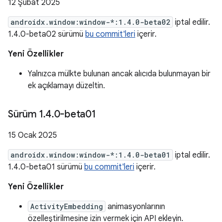
12 Şubat 2025
androidx.window:window-*:1.4.0-beta02
iptal edilir.
1.4.0-beta02 sürümü
bu commit'leri
içerir.
Yeni Özellikler
Yalnızca mülkte bulunan ancak alıcıda bulunmayan bir
ek açıklamayı düzeltin.
Sürüm 1
.
4
.
0-beta01
15 Ocak 2025
androidx.window:window-*:1.4.0-beta01
iptal edilir.
1.4.0-beta01 sürümü
bu commit'leri
içerir.
Yeni Özellikler
ActivityEmbedding
animasyonlarının
özelleştirilmesine izin vermek için API ekleyin.