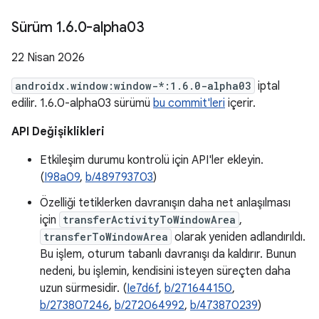
Sürüm 1
.
6
.
0-alpha03
22 Nisan 2026
androidx.window:window-*:1.6.0-alpha03
iptal
edilir. 1.6.0-alpha03 sürümü
bu commit'leri
içerir.
API Değişiklikleri
Etkileşim durumu kontrolü için API'ler ekleyin.
(
I98a09
,
b/489793703
)
Özelliği tetiklerken davranışın daha net anlaşılması
için
transferActivityToWindowArea
,
transferToWindowArea
olarak yeniden adlandırıldı.
Bu işlem, oturum tabanlı davranışı da kaldırır. Bunun
nedeni, bu işlemin, kendisini isteyen süreçten daha
uzun sürmesidir. (
Ie7d6f
,
b/271644150
,
b/273807246
,
b/272064992
,
b/473870239
)