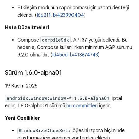
Etkileşim modunun raporlanması için uzantı desteği
eklendi. (
I66211
,
b/423990404
)
Hata Düzeltmeleri
Compose
compileSdk
, API 37'ye güncellendi. Bu
nedenle, Compose kullanılırken minimum AGP sürümü
9.2.0 olmalıdır. (
Id45cd
,
b/413674743
)
Sürüm 1
.
6
.
0-alpha01
19 Kasım 2025
androidx.window:window-*:1.6.0-alpha01
iptal
edilir. 1.6.0-alpha01 sürümü
bu commit'leri
içerir.
Yeni Özellikler
WindowSizeClassSets
öğesini ızgara biçiminde
oluşturmak için yardımcı yöntemler ekleyin.