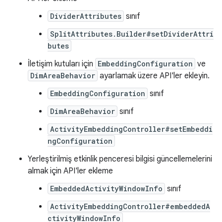
DividerAttributes
sınıf
SplitAttributes.Builder#setDividerAttri
butes
İletişim kutuları için
EmbeddingConfiguration
ve
DimAreaBehavior
ayarlamak üzere API'ler ekleyin.
EmbeddingConfiguration
sınıf
DimAreaBehavior
sınıf
ActivityEmbeddingController#setEmbeddi
ngConfiguration
Yerleştirilmiş etkinlik penceresi bilgisi güncellemelerini
almak için API'ler ekleme
EmbeddedActivityWindowInfo
sınıf
ActivityEmbeddingController#embeddedA
ctivityWindowInfo