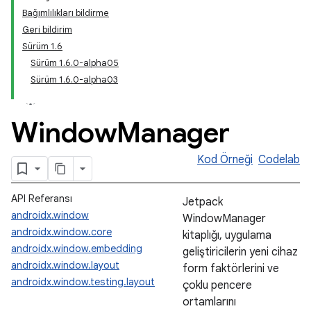
Bağımlılıkları bildirme
Geri bildirim
Sürüm 1.6
Sürüm 1.6.0-alpha05
Sürüm 1.6.0-alpha03
Window
Manager
Kod Örneği
Codelab
API Referansı
Jetpack
androidx.window
WindowManager
androidx.window.core
kitaplığı, uygulama
androidx.window.embedding
geliştiricilerin yeni cihaz
androidx.window.layout
form faktörlerini ve
androidx.window.testing.layout
çoklu pencere
ortamlarını