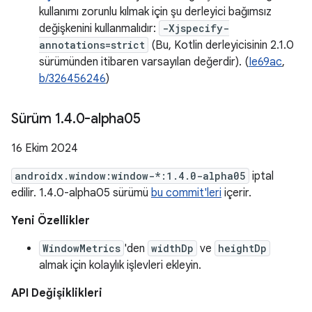
kullanımı zorunlu kılmak için şu derleyici bağımsız
değişkenini kullanmalıdır:
-Xjspecify-
annotations=strict
(Bu, Kotlin derleyicisinin 2.1.0
sürümünden itibaren varsayılan değerdir). (
Ie69ac
,
b/326456246
)
Sürüm 1
.
4
.
0-alpha05
16 Ekim 2024
androidx.window:window-*:1.4.0-alpha05
iptal
edilir. 1.4.0-alpha05 sürümü
bu commit'leri
içerir.
Yeni Özellikler
WindowMetrics
'den
widthDp
ve
heightDp
almak için kolaylık işlevleri ekleyin.
API Değişiklikleri