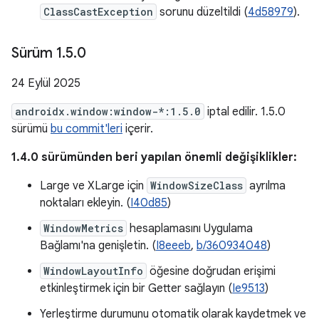
ClassCastException
sorunu düzeltildi (
4d58979
).
Sürüm 1
.
5
.
0
24 Eylül 2025
androidx.window:window-*:1.5.0
iptal edilir. 1.5.0
sürümü
bu commit'leri
içerir.
1.4.0 sürümünden beri yapılan önemli değişiklikler:
Large ve XLarge için
WindowSizeClass
ayrılma
noktaları ekleyin. (
I40d85
)
WindowMetrics
hesaplamasını Uygulama
Bağlamı'na genişletin. (
I8eeeb
,
b/360934048
)
WindowLayoutInfo
öğesine doğrudan erişimi
etkinleştirmek için bir Getter sağlayın (
Ie9513
)
Yerleştirme durumunu otomatik olarak kaydetmek ve