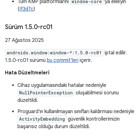
Tüm KMP platformlarını
window-core
'ya ekleyin
(
If3d7c
)
Sürüm 1
.
5
.
0-rc01
27 Ağustos 2025
androidx.window:window-*:1.5.0-rc01
iptal edilir.
1.5.0-rc01 sürümü
bu commit'leri
içerir.
Hata Düzeltmeleri
Cihaz uygulamasındaki hatalar nedeniyle
NullPointerException
oluşabilmesi sorunu
düzeltildi.
Proguard'ın kullanılmayan sınıfları kaldırması nedeniyle
ActivityEmbedding
güvenlik kontrollerimizin
başarısız olduğu durum düzeltildi.