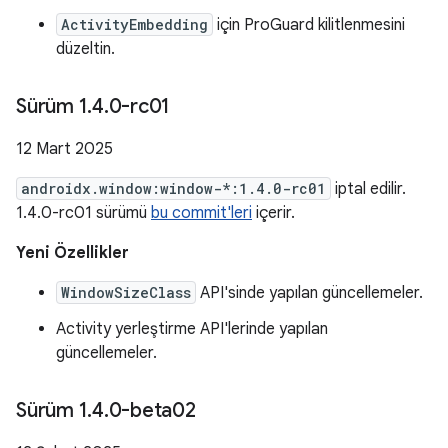
ActivityEmbedding
için ProGuard kilitlenmesini
düzeltin.
Sürüm 1
.
4
.
0-rc01
12 Mart 2025
androidx.window:window-*:1.4.0-rc01
iptal edilir.
1.4.0-rc01 sürümü
bu commit'leri
içerir.
Yeni Özellikler
WindowSizeClass
API'sinde yapılan güncellemeler.
Activity yerleştirme API'lerinde yapılan
güncellemeler.
Sürüm 1
.
4
.
0-beta02