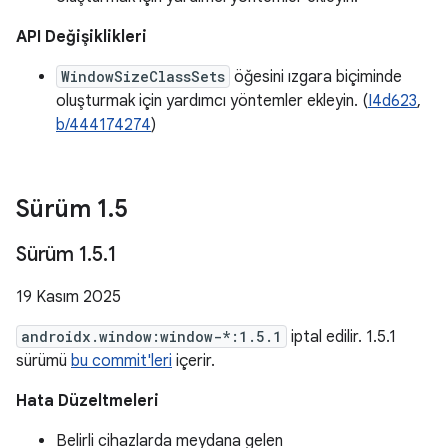
API Değişiklikleri
WindowSizeClassSets
öğesini ızgara biçiminde
oluşturmak için yardımcı yöntemler ekleyin. (
I4d623
,
b/444174274
)
Sürüm 1
.
5
Sürüm 1
.
5
.
1
19 Kasım 2025
androidx.window:window-*:1.5.1
iptal edilir. 1.5.1
sürümü
bu commit'leri
içerir.
Hata Düzeltmeleri
Belirli cihazlarda meydana gelen