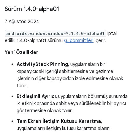
Sürüm 1
.
4
.
0-alpha01
7 Ağustos 2024
androidx.window:window-*:1.4.0-alpha01
iptal
edilir. 1.4.0-alpha01 sürümü
şu commit'leri
içerir.
Yeni Özellikler
ActivityStack Pinning
, uygulamaların bir
kapsayıcıdaki içeriği sabitlemesine ve gezinme
işleminin diğer kapsayıcıdan izole edilmesine olanak
tanır.
Etkileşimli Ayırıcı
, uygulamaların bölünmüş sunumda
iki etkinlik arasında sabit veya sürüklenebilir bir ayırıcı
göstermesine olanak tanır.
Tam Ekran İletişim Kutusu Karartma
,
uygulamaların iletişim kutusu karartma alanını