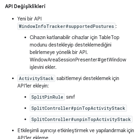
API Değişiklikleri
Yeni bir API
WindowInfoTracker#supportedPostures
:
Cihazın katlanabilir cihazlar için TableTop
modunu destekleyip desteklemediğini
belirlemeye yönelik bir API.
WindowAreaSessionPresenter#getWindow
işlevini ekler.
ActivityStack
sabitlemeyi desteklemek için
API'ler ekleyin:
SplitPinRule
sınıf
SplitController#pinTopActivityStack
SplitController#unpinTopActivityStack
Etkileşimli ayırıcıyı etkinleştirmek ve yapılandırmak için
API'ler ekleme