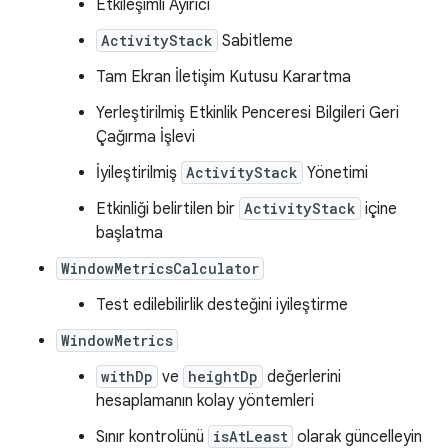
Etkileşimli Ayırıcı
ActivityStack
Sabitleme
Tam Ekran İletişim Kutusu Karartma
Yerleştirilmiş Etkinlik Penceresi Bilgileri Geri
Çağırma İşlevi
İyileştirilmiş
ActivityStack
Yönetimi
Etkinliği belirtilen bir
ActivityStack
içine
başlatma
WindowMetricsCalculator
Test edilebilirlik desteğini iyileştirme
WindowMetrics
withDp
ve
heightDp
değerlerini
hesaplamanın kolay yöntemleri
Sınır kontrolünü
isAtLeast
olarak güncelleyin