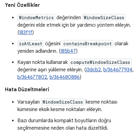
Yeni Özellikler
WindowMetrics
değerinden
WindowSizeClass
değerini elde etmek için bir yardımcı yöntem ekleyin.
(
I83f1f
)
isAtLeast
öğesini
containsBreakpoint
olarak
yeniden adlandırın. (
I85b47
)
Kayan nokta kullanarak
computeWindowSizeClass
değerine aşırı yükleme ekleyin. (
I3dcb2
,
b/364677934
,
b/364677802
,
b/364680886
)
Hata Düzeltmeleri
Varsayılan
WindowSizeClass
kesme noktası
kümesine eksik kesme noktaları ekleyin.
Bazı durumlarda kompakt boyutların doğru
seçilmemesine neden olan hata düzeltildi.