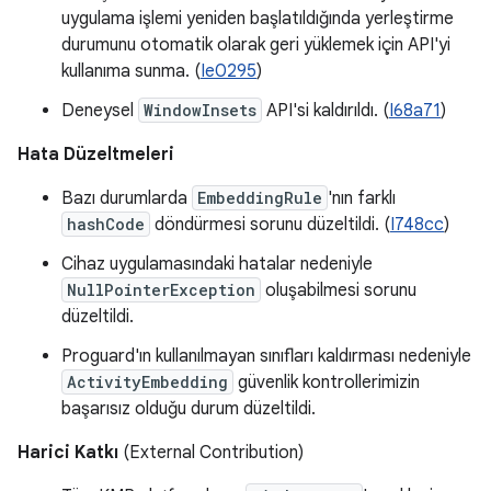
uygulama işlemi yeniden başlatıldığında yerleştirme
durumunu otomatik olarak geri yüklemek için API'yi
kullanıma sunma. (
Ie0295
)
Deneysel
WindowInsets
API'si kaldırıldı. (
I68a71
)
Hata Düzeltmeleri
Bazı durumlarda
EmbeddingRule
'nın farklı
hashCode
döndürmesi sorunu düzeltildi. (
I748cc
)
Cihaz uygulamasındaki hatalar nedeniyle
NullPointerException
oluşabilmesi sorunu
düzeltildi.
Proguard'ın kullanılmayan sınıfları kaldırması nedeniyle
ActivityEmbedding
güvenlik kontrollerimizin
başarısız olduğu durum düzeltildi.
Harici Katkı
(External Contribution)