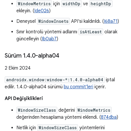
WindowMetrics
için
widthDp
ve
heightDp
ekleyin. (
Ide026
)
Deneysel
WindowInsets
API'si kaldırıldı. (
I68a71
)
Sınır kontrolü yöntemi adlarını
isAtLeast
olarak
güncelleyin (
Ib0ab7
)
Sürüm 1
.
4
.
0-alpha04
2 Ekim 2024
androidx.window:window-*:1.4.0-alpha04
iptal
edilir. 1.4.0-alpha04 sürümü
bu commit'leri
içerir.
API Değişiklikleri
WindowSizeClass
değerini
WindowMetrics
değerinden hesaplama yöntemi eklendi. (
874dba
)
Netlik için
WindowSizeClass
yöntemlerini