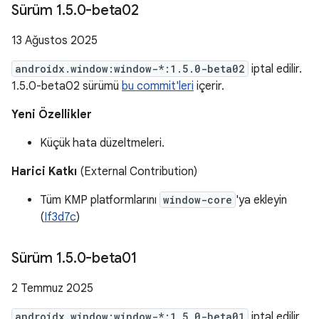
Sürüm 1
.
5
.
0-beta02
13 Ağustos 2025
androidx.window:window-*:1.5.0-beta02
iptal edilir.
1.5.0-beta02 sürümü
bu commit'leri
içerir.
Yeni Özellikler
Küçük hata düzeltmeleri.
Harici Katkı
(External Contribution)
Tüm KMP platformlarını
window-core
'ya ekleyin
(
If3d7c
)
Sürüm 1
.
5
.
0-beta01
2 Temmuz 2025
androidx.window:window-*:1.5.0-beta01
iptal edilir.