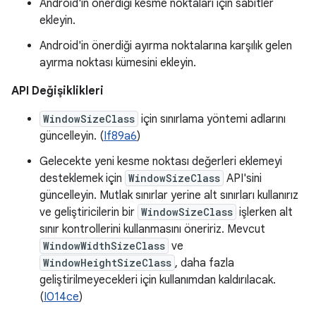
Android'in önerdiği kesme noktaları için sabitler
ekleyin.
Android'in önerdiği ayırma noktalarına karşılık gelen
ayırma noktası kümesini ekleyin.
API Değişiklikleri
WindowSizeClass
için sınırlama yöntemi adlarını
güncelleyin. (
If89a6
)
Gelecekte yeni kesme noktası değerleri eklemeyi
desteklemek için
WindowSizeClass
API'sini
güncelleyin. Mutlak sınırlar yerine alt sınırları kullanırız
ve geliştiricilerin bir
WindowSizeClass
işlerken alt
sınır kontrollerini kullanmasını öneririz. Mevcut
WindowWidthSizeClass
ve
WindowHeightSizeClass
, daha fazla
geliştirilmeyecekleri için kullanımdan kaldırılacak.
(
I014ce
)