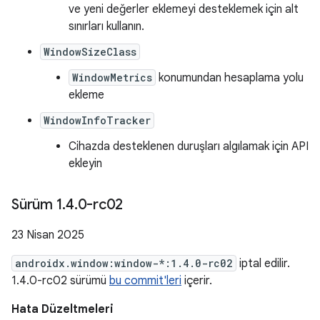
ve yeni değerler eklemeyi desteklemek için alt
sınırları kullanın.
WindowSizeClass
WindowMetrics
konumundan hesaplama yolu
ekleme
WindowInfoTracker
Cihazda desteklenen duruşları algılamak için API
ekleyin
Sürüm 1
.
4
.
0-rc02
23 Nisan 2025
androidx.window:window-*:1.4.0-rc02
iptal edilir.
1.4.0-rc02 sürümü
bu commit'leri
içerir.
Hata Düzeltmeleri