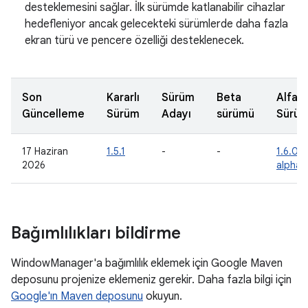
desteklemesini sağlar. İlk sürümde katlanabilir cihazlar
hedefleniyor ancak gelecekteki sürümlerde daha fazla
ekran türü ve pencere özelliği desteklenecek.
Son
Kararlı
Sürüm
Beta
Alfa
Güncelleme
Sürüm
Adayı
sürümü
Sürü
17 Haziran
1.5.1
-
-
1.6.0-
2026
alpha
Bağımlılıkları bildirme
WindowManager'a bağımlılık eklemek için Google Maven
deposunu projenize eklemeniz gerekir. Daha fazla bilgi için
Google'ın Maven deposunu
okuyun.