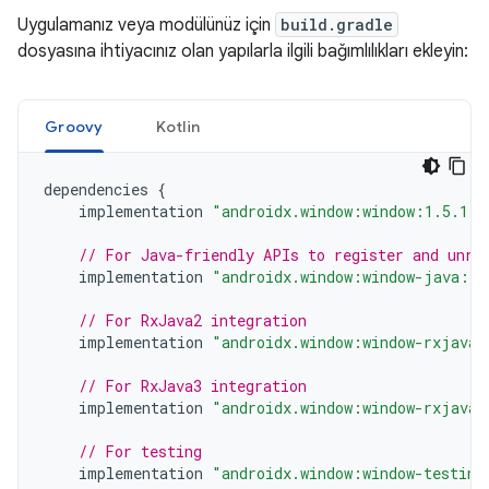
Uygulamanız veya modülünüz için
build.gradle
dosyasına ihtiyacınız olan yapılarla ilgili bağımlılıkları ekleyin:
Groovy
Kotlin
dependencies
{
implementation
"androidx.window:window:1.5.1"
// For Java-friendly APIs to register and unre
implementation
"androidx.window:window-java:1.
// For RxJava2 integration
implementation
"androidx.window:window-rxjava2
// For RxJava3 integration
implementation
"androidx.window:window-rxjava3
// For testing
implementation
"androidx.window:window-testing