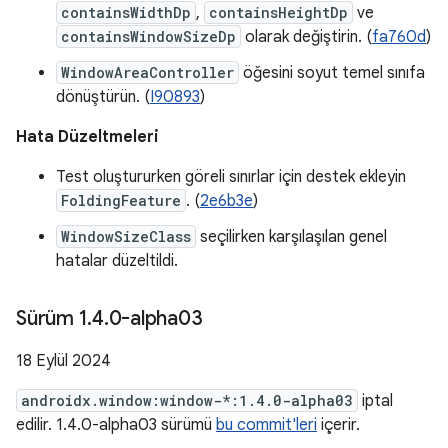
containsWidthDp
,
containsHeightDp
ve
containsWindowSizeDp
olarak değiştirin. (
fa760d
)
WindowAreaController
öğesini soyut temel sınıfa
dönüştürün. (
I90893
)
Hata Düzeltmeleri
Test oluştururken göreli sınırlar için destek ekleyin
FoldingFeature
. (
2e6b3e
)
WindowSizeClass
seçilirken karşılaşılan genel
hatalar düzeltildi.
Sürüm 1
.
4
.
0-alpha03
18 Eylül 2024
androidx.window:window-*:1.4.0-alpha03
iptal
edilir. 1.4.0-alpha03 sürümü
bu commit'leri
içerir.