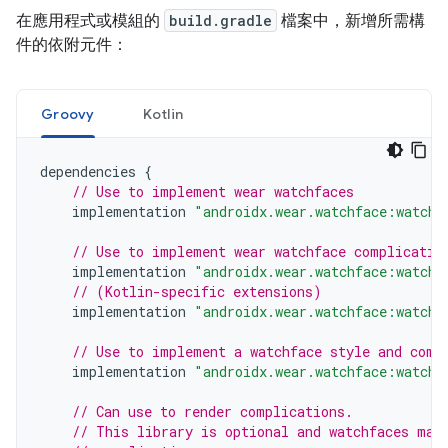
在應用程式或模組的
build.gradle
檔案中，新增所需構
件的依附元件：
Groovy
Kotlin
dependencies
{
// Use to implement wear watchfaces
implementation
"androidx.wear.watchface:watchf
// Use to implement wear watchface complicatio
implementation
"androidx.wear.watchface:watchf
// (Kotlin-specific extensions)
implementation
"androidx.wear.watchface:watchf
// Use to implement a watchface style and comp
implementation
"androidx.wear.watchface:watchf
// Can use to render complications.
// This library is optional and watchfaces may