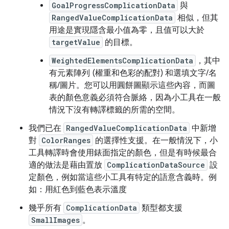
GoalProgressComplicationData
與
RangedValueComplicationData
相似，但其
用途是實現隱含最小值為零，且值可以大於
targetValue
的目標。
WeightedElementsComplicationData
，其中
有元素陣列 (權重和色彩的配對) 和選填文字/名
稱/圖片。您可以用圓餅圖顯示這些內容，而圖
表的顏色意義必須符合脈絡，因為小工具在一般
情況下沒有轉譯標籤的所需的空間。
我們已在
RangedValueComplicationData
中新增
對
ColorRanges
的選擇性支援。在一般情況下，小
工具轉譯時會使用錶面指定的顏色，但是有時候最合
適的做法是藉由置放
ComplicationDataSource
設
定顏色，例如當這些小工具有特定的語意含義時。例
如：用紅色到藍色表示溫度
幾乎所有
ComplicationData
類型都支援
SmallImages
。