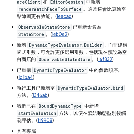
aceClient
和
EditorSession
中新增
renderWatchFaceToSurface
。通常這會比算繪至
點陣圖更有效能。(
Ieacad
)
ObservableStateStore
已重新命名為
StateStore
。(
Ieb0e2
)
新增
DynamicTypeEvaluator.Builder
，而非建構
函式引數，可允許更多選用引數，包括現在預設為空
白商店的
ObservableStateStore
。(
I6f832
)
已重構
DynamicTypeEvaluator
中的參數順序。
(
Ic1ba4
)
執行工具已新增至
DynamicTypeEvaluator.bind
方法。(
I346ab
)
我們已在
BoundDynamicType
中新增
startEvaluation
方法，以便在繫結動態型別後觸
發評估。(
I19908
)
具有專屬