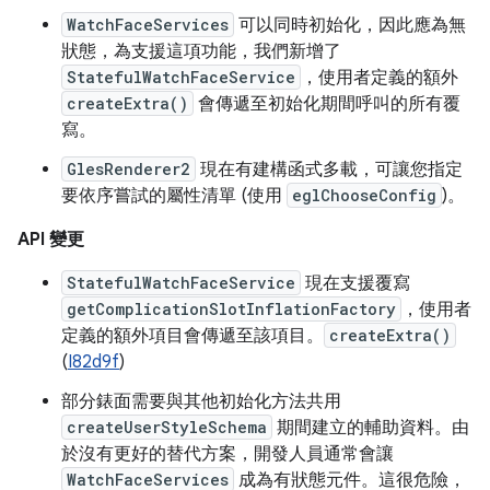
WatchFaceServices
可以同時初始化，因此應為無
狀態，為支援這項功能，我們新增了
StatefulWatchFaceService
，使用者定義的額外
createExtra()
會傳遞至初始化期間呼叫的所有覆
寫。
GlesRenderer2
現在有建構函式多載，可讓您指定
要依序嘗試的屬性清單 (使用
eglChooseConfig
)。
API 變更
StatefulWatchFaceService
現在支援覆寫
getComplicationSlotInflationFactory
，使用者
定義的額外項目會傳遞至該項目。
createExtra()
(
I82d9f
)
部分錶面需要與其他初始化方法共用
createUserStyleSchema
期間建立的輔助資料。由
於沒有更好的替代方案，開發人員通常會讓
WatchFaceServices
成為有狀態元件。這很危險，