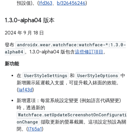
預設值)。(
Ifd363
、
b/326456246
)
1
.
3
.
0-alpha04 版本
2024 年 9 月 18 日
發布
androidx.wear.watchface:watchface-*:1.3.0-
alpha04
。1.3.0-alpha04 版包含
這些修訂項目
。
新功能
在
UserStyleSettings
和
UserStyleOptions
中
新增圖示延遲載入支援，可提升載入錶面的效能。
(
Iaf43d
)
新增選項：每當系統設定變更 (例如語言代碼變更)
時，透過新的
Watchface.setUpdateScreenshotOnConfigurati
onChange
擷取更新的螢幕截圖。這項設定預設為關
閉。(
I765a1
)