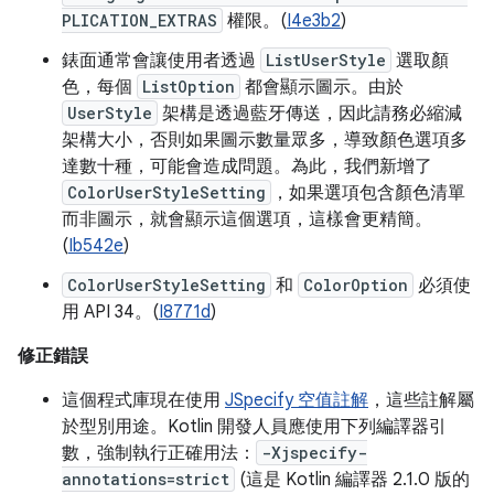
PLICATION_EXTRAS
權限。(
I4e3b2
)
錶面通常會讓使用者透過
ListUserStyle
選取顏
色，每個
ListOption
都會顯示圖示。由於
UserStyle
架構是透過藍牙傳送，因此請務必縮減
架構大小，否則如果圖示數量眾多，導致顏色選項多
達數十種，可能會造成問題。為此，我們新增了
ColorUserStyleSetting
，如果選項包含顏色清單
而非圖示，就會顯示這個選項，這樣會更精簡。
(
Ib542e
)
ColorUserStyleSetting
和
ColorOption
必須使
用 API 34。(
I8771d
)
修正錯誤
這個程式庫現在使用
JSpecify 空值註解
，這些註解屬
於型別用途。Kotlin 開發人員應使用下列編譯器引
數，強制執行正確用法：
-Xjspecify-
annotations=strict
(這是 Kotlin 編譯器 2.1.0 版的