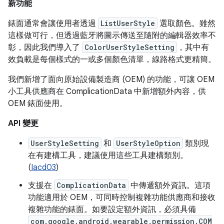
新功能
錶面通常會讓使用者透過
ListUserStyle
選取顏色。雖然
這樣做可行，但透過藍牙將圖示傳送至隨附的編輯器效率不
彰，因此我們導入了
ColorUserStyleSetting
，其中有
效負載是每個樣式的一或多個顏色清單，線路格式更精簡。
我們新增了面向原始設備製造商 (OEM) 的功能，可讓 OEM
小工具供應商在 ComplicationData 中新增額外內容，供
OEM 錶面使用。
API 變更
UserStyleSetting
和
UserStyleOption
類別現
在有建構工具，建議使用這些工具建構類別。
(
Iacd03
)
支援在
ComplicationData
中傳遞額外資訊。這項
功能適用於 OEM，可同時控制複雜功能供應商和接收
複雜功能的錶面。如要設定額外資訊，必須具備
com.google.android.wearable.permission.COM