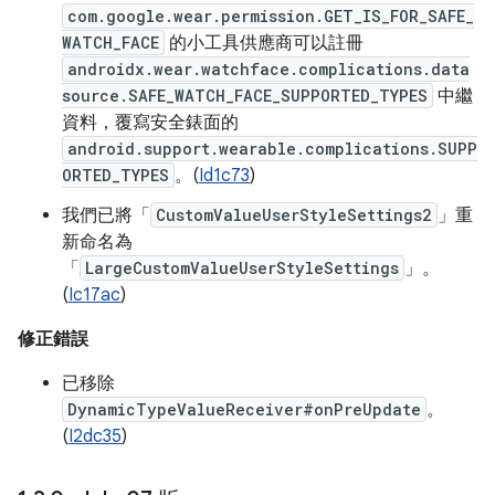
com.google.wear.permission.GET_IS_FOR_SAFE_
WATCH_FACE
的小工具供應商可以註冊
androidx.wear.watchface.complications.data
source.SAFE_WATCH_FACE_SUPPORTED_TYPES
中繼
資料，覆寫安全錶面的
android.support.wearable.complications.SUPP
ORTED_TYPES
。(
Id1c73
)
我們已將「
CustomValueUserStyleSettings2
」重
新命名為
「
LargeCustomValueUserStyleSettings
」。
(
Ic17ac
)
修正錯誤
已移除
DynamicTypeValueReceiver#onPreUpdate
。
(
I2dc35
)