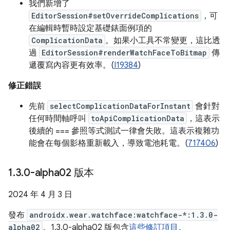
我們新增了
EditorSession#setOverrideComplications
，可
在編輯時暫時設定基礎錶面例項的
ComplicationData
。如果小工具不常變更，這比透
過
EditorSession#renderWatchFaceToBitmap
傳
遞覆寫內容更有效率。(
I19384
)
修正錯誤
先前
selectComplicationDataForInstant
會針對
任何時間軸呼叫
toApiComplicationData
，這表示
後續的 === 參照等式測試一律會失敗。這表示複雜功
能會在每個影格重新載入，導致電池耗電。(
717406
)
1
.
3
.
0-alpha02 版本
2024 年 4 月 3 日
發布
androidx.wear.watchface:watchface-*:1.3.0-
alpha02
。1.3.0-alpha02 版包含
這些修訂項目
。