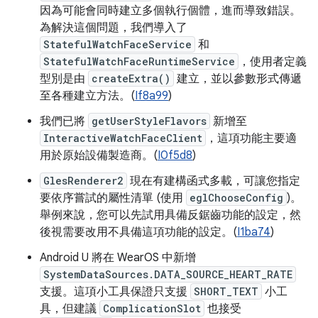
因為可能會同時建立多個執行個體，進而導致錯誤。
為解決這個問題，我們導入了
StatefulWatchFaceService
和
StatefulWatchFaceRuntimeService
，使用者定義
型別是由
createExtra()
建立，並以參數形式傳遞
至各種建立方法。(
If8a99
)
我們已將
getUserStyleFlavors
新增至
InteractiveWatchFaceClient
，這項功能主要適
用於原始設備製造商。(
I0f5d8
)
GlesRenderer2
現在有建構函式多載，可讓您指定
要依序嘗試的屬性清單 (使用
eglChooseConfig
)。
舉例來說，您可以先試用具備反鋸齒功能的設定，然
後視需要改用不具備這項功能的設定。(
I1ba74
)
Android U 將在 WearOS 中新增
SystemDataSources.DATA_SOURCE_HEART_RATE
支援。這項小工具保證只支援
SHORT_TEXT
小工
具，但建議
ComplicationSlot
也接受