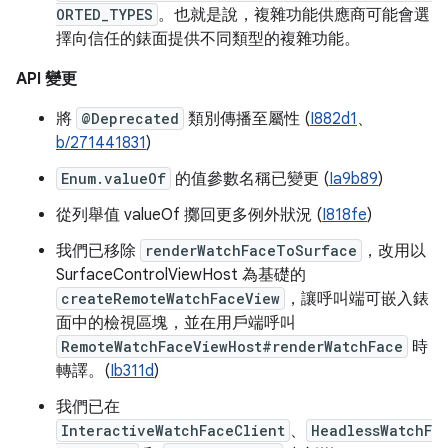
ORTED_TYPES
。也就是說，複雜功能供應商可能會選
擇向信任的錶面提供不同類型的複雜功能。
API 變更
將
@Deprecated
類別傳播至屬性 (
I882d1
、
b/271441831
)
Enum.valueOf
的值參數名稱已變更 (
Ia9b89
)
從列舉值 valueOf 擲回更多例外狀況 (
I818fe
)
我們已移除
renderWatchFaceToSurface
，改用以
SurfaceControlViewHost 為基礎的
createRemoteWatchFaceView
，讓呼叫端可嵌入錶
面中的檢視區塊，並在用戶端呼叫
RemoteWatchFaceViewHost#renderWatchFace
時
轉譯。(
Ib311d
)
我們已在
InteractiveWatchFaceClient
、
HeadlessWatchF