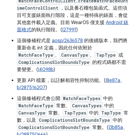
WatchFaceControlClient.createWatchFaceRunt
imeControlClient
，以及番石榴包裝函式。這些項
目可支援錶面執行階段，這是一種特殊的錶面，會從
其他套件載入定義。目前 WearOS 僅支援
Android 錶
面格式
的執行階段。(
I2799f
)
這個修補程式是
aosp/2636578
的後續版本，我們將
重新命名 int 定義，因此任何依附於
WatchFaceType
、
CanvasType
、
TapType
或
ComplicationsSlotBoundsType
的程式碼都不需
要變更。(
I4098b
)
更新 API 檔案，以註解相容性抑制功能。(
I8e87a
、
b/287516207
)
這個修補程式會公開
WatchFaceTypes
中的
WatchFaceType
常數、
CanvasTypes
中的
CanvasType
常數、
TapTypes
中的
TapType
常
數，以及
ComplicationsSlotBoundsType
中的
ComplicationsSlotBoundsType
常數。(
I3b85a
、
b/288750666
)