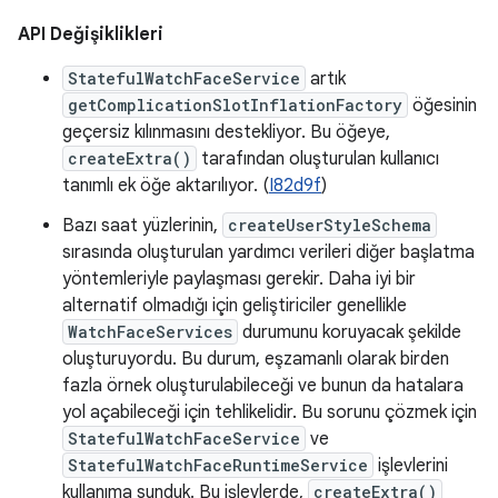
API Değişiklikleri
StatefulWatchFaceService
artık
getComplicationSlotInflationFactory
öğesinin
geçersiz kılınmasını destekliyor. Bu öğeye,
createExtra()
tarafından oluşturulan kullanıcı
tanımlı ek öğe aktarılıyor. (
I82d9f
)
Bazı saat yüzlerinin,
createUserStyleSchema
sırasında oluşturulan yardımcı verileri diğer başlatma
yöntemleriyle paylaşması gerekir. Daha iyi bir
alternatif olmadığı için geliştiriciler genellikle
WatchFaceServices
durumunu koruyacak şekilde
oluşturuyordu. Bu durum, eşzamanlı olarak birden
fazla örnek oluşturulabileceği ve bunun da hatalara
yol açabileceği için tehlikelidir. Bu sorunu çözmek için
StatefulWatchFaceService
ve
StatefulWatchFaceRuntimeService
işlevlerini
kullanıma sunduk. Bu işlevlerde,
createExtra()