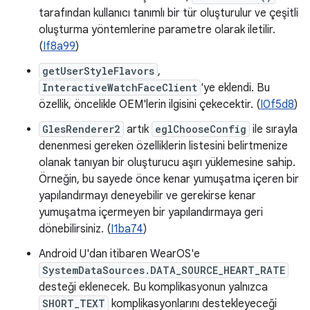
tarafından kullanıcı tanımlı bir tür oluşturulur ve çeşitli
oluşturma yöntemlerine parametre olarak iletilir.
(
If8a99
)
getUserStyleFlavors
,
InteractiveWatchFaceClient
'ye eklendi. Bu
özellik, öncelikle OEM'lerin ilgisini çekecektir. (
I0f5d8
)
GlesRenderer2
artık
eglChooseConfig
ile sırayla
denenmesi gereken özelliklerin listesini belirtmenize
olanak tanıyan bir oluşturucu aşırı yüklemesine sahip.
Örneğin, bu sayede önce kenar yumuşatma içeren bir
yapılandırmayı deneyebilir ve gerekirse kenar
yumuşatma içermeyen bir yapılandırmaya geri
dönebilirsiniz. (
I1ba74
)
Android U'dan itibaren WearOS'e
SystemDataSources.DATA_SOURCE_HEART_RATE
desteği eklenecek. Bu komplikasyonun yalnızca
SHORT_TEXT
komplikasyonlarını destekleyeceği