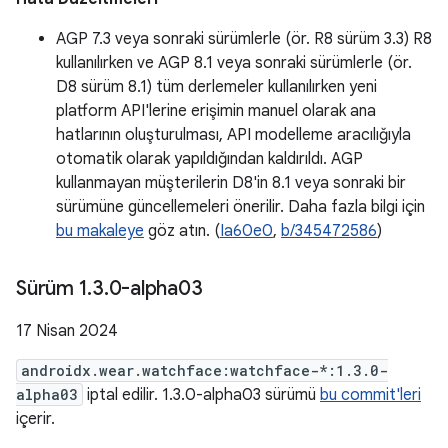
AGP 7.3 veya sonraki sürümlerle (ör. R8 sürüm 3.3) R8
kullanılırken ve AGP 8.1 veya sonraki sürümlerle (ör.
D8 sürüm 8.1) tüm derlemeler kullanılırken yeni
platform API'lerine erişimin manuel olarak ana
hatlarının oluşturulması, API modelleme aracılığıyla
otomatik olarak yapıldığından kaldırıldı. AGP
kullanmayan müşterilerin D8'in 8.1 veya sonraki bir
sürümüne güncellemeleri önerilir. Daha fazla bilgi için
bu makaleye
göz atın. (
Ia60e0
,
b/345472586
)
Sürüm 1
.
3
.
0-alpha03
17 Nisan 2024
androidx.wear.watchface:watchface-*:1.3.0-
alpha03
iptal edilir. 1.3.0-alpha03 sürümü
bu commit'leri
içerir.