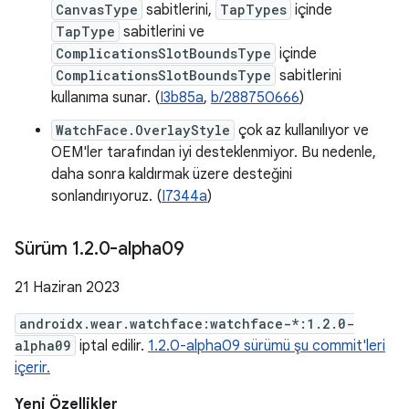
CanvasType
sabitlerini,
TapTypes
içinde
TapType
sabitlerini ve
ComplicationsSlotBoundsType
içinde
ComplicationsSlotBoundsType
sabitlerini
kullanıma sunar. (
I3b85a
,
b/288750666
)
WatchFace.OverlayStyle
çok az kullanılıyor ve
OEM'ler tarafından iyi desteklenmiyor. Bu nedenle,
daha sonra kaldırmak üzere desteğini
sonlandırıyoruz. (
I7344a
)
Sürüm 1
.
2
.
0-alpha09
21 Haziran 2023
androidx.wear.watchface:watchface-*:1.2.0-
alpha09
iptal edilir.
1.2.0-alpha09 sürümü şu commit'leri
içerir.
Yeni Özellikler