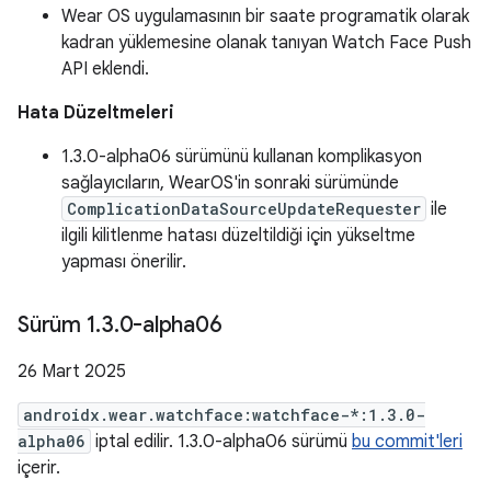
Wear OS uygulamasının bir saate programatik olarak
kadran yüklemesine olanak tanıyan Watch Face Push
API eklendi.
Hata Düzeltmeleri
1.3.0-alpha06 sürümünü kullanan komplikasyon
sağlayıcıların, WearOS'in sonraki sürümünde
ComplicationDataSourceUpdateRequester
ile
ilgili kilitlenme hatası düzeltildiği için yükseltme
yapması önerilir.
Sürüm 1
.
3
.
0-alpha06
26 Mart 2025
androidx.wear.watchface:watchface-*:1.3.0-
alpha06
iptal edilir. 1.3.0-alpha06 sürümü
bu commit'leri
içerir.