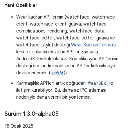
Yeni Özellikler
Wear kadran API'lerinin (watchface, watchface-
client, watchface-client-guava, watchface-
complications-rendering, watchface-data,
watchface-editor, watchface-editor-guava ve
watchface-style) desteği
Wear Kadran Formatı
lehine sonlandırıldı ve bu API'ler zamanla
AndroidX'ten kaldırılacak. Komplikasyon API'lerinin
desteği sonlandırılmadı ve bu API'ler kullanılmaya
devam edecek. (
Ice960
)
Karmaşıklık API'leri artık doğrudan
WearSDK
ile
iletişim kurabiliyor. Bu, daha az IPC atlaması
nedeniyle daha verimli bir yöntemdir.
Sürüm 1
.
3
.
0-alpha05
15 Ocak 2025