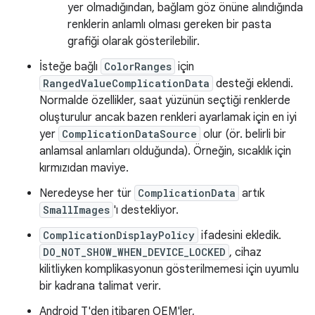
yer olmadığından, bağlam göz önüne alındığında
renklerin anlamlı olması gereken bir pasta
grafiği olarak gösterilebilir.
İsteğe bağlı
ColorRanges
için
RangedValueComplicationData
desteği eklendi.
Normalde özellikler, saat yüzünün seçtiği renklerde
oluşturulur ancak bazen renkleri ayarlamak için en iyi
yer
ComplicationDataSource
olur (ör. belirli bir
anlamsal anlamları olduğunda). Örneğin, sıcaklık için
kırmızıdan maviye.
Neredeyse her tür
ComplicationData
artık
SmallImages
'ı destekliyor.
ComplicationDisplayPolicy
ifadesini ekledik.
DO_NOT_SHOW_WHEN_DEVICE_LOCKED
, cihaz
kilitliyken komplikasyonun gösterilmemesi için uyumlu
bir kadrana talimat verir.
Android T'den itibaren OEM'ler,