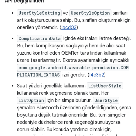
API Değişiklikleri
UserStyleSetting
ve
UserStyleOption
sınıfları
artık oluşturuculara sahip. Bu, sınıfları oluşturmak için
önerilen yöntemdir. (
Iacd03
)
ComplicationData
içinde ekstraları iletme desteği.
Bu, hem komplikasyon sağlayıcıyı hem de alıcı saat
yüzünü kontrol eden OEM'ler tarafından kullanılmak
üzere tasarlanmıştır. Ekstra ayarlamak için ayrıcalıklı
com.google.android.wearable.permission.COM
PLICATION_EXTRAS
izni gerekir. (
I4e3b2
)
Saat yüzleri genellikle kullanıcının
ListUserStyle
kullanarak renk seçmesine olanak tanır. Her
ListOption
için bir simge bulunur.
UserStyle
şemaları Bluetooth üzerinden gönderildiğinden, şema
boyutunu düşük tutmak önemlidir. Bu, tüm simgeler
nedeniyle düzinelerce renk seçeneği sunuluyorsa
sorun olabilir. Bu konuda yardımcı olmak için,