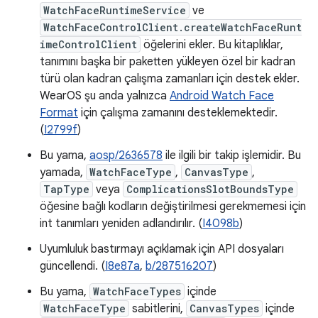
WatchFaceRuntimeService
ve
WatchFaceControlClient.createWatchFaceRunt
imeControlClient
öğelerini ekler. Bu kitaplıklar,
tanımını başka bir paketten yükleyen özel bir kadran
türü olan kadran çalışma zamanları için destek ekler.
WearOS şu anda yalnızca
Android Watch Face
Format
için çalışma zamanını desteklemektedir.
(
I2799f
)
Bu yama,
aosp/2636578
ile ilgili bir takip işlemidir. Bu
yamada,
WatchFaceType
,
CanvasType
,
TapType
veya
ComplicationsSlotBoundsType
öğesine bağlı kodların değiştirilmesi gerekmemesi için
int tanımları yeniden adlandırılır. (
I4098b
)
Uyumluluk bastırmayı açıklamak için API dosyaları
güncellendi. (
I8e87a
,
b/287516207
)
Bu yama,
WatchFaceTypes
içinde
WatchFaceType
sabitlerini,
CanvasTypes
içinde