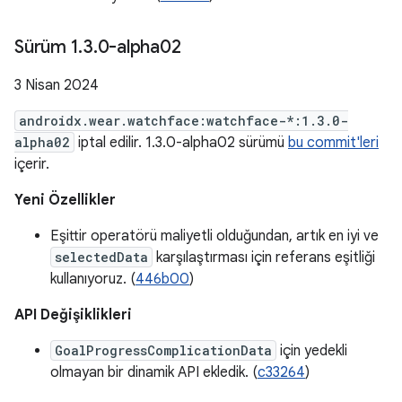
Sürüm 1
.
3
.
0-alpha02
3 Nisan 2024
androidx.wear.watchface:watchface-*:1.3.0-
alpha02
iptal edilir. 1.3.0-alpha02 sürümü
bu commit'leri
içerir.
Yeni Özellikler
Eşittir operatörü maliyetli olduğundan, artık en iyi ve
selectedData
karşılaştırması için referans eşitliği
kullanıyoruz. (
446b00
)
API Değişiklikleri
GoalProgressComplicationData
için yedekli
olmayan bir dinamik API ekledik. (
c33264
)