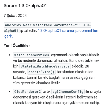
Sürüm 1
.
3
.
0-alpha01
7 Şubat 2024
androidx.wear.watchface:watchface-*:1.3.0-
alpha01
iptal edilir.
1.3.0-alpha01 sürümü şu commit'leri
içerir.
Yeni Özellikler
WatchFaceServices
eşzamanlı olarak başlatılabilir
ve bu nedenle durumsuz olmalıdır. Bunu desteklemek
için
StatefulWatchFaceService
ekledik. Bu
sayede,
createExtra()
tarafından oluşturulan
kullanıcı tanımlı bir ek, başlatma sırasında çağrılan
tüm geçersiz kılmalara iletilir.
GlesRenderer2
artık
eglChooseConfig
ile sırayla
denenmesi gereken özelliklerin listesini belirtmenize
olanak tanıyan bir oluşturucu aşırı yüklemesine sahip.