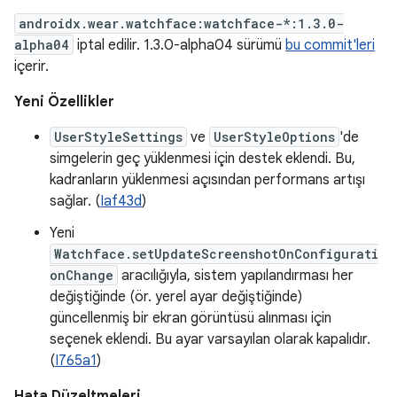
androidx.wear.watchface:watchface-*:1.3.0-
alpha04
iptal edilir. 1.3.0-alpha04 sürümü
bu commit'leri
içerir.
Yeni Özellikler
UserStyleSettings
ve
UserStyleOptions
'de
simgelerin geç yüklenmesi için destek eklendi. Bu,
kadranların yüklenmesi açısından performans artışı
sağlar. (
Iaf43d
)
Yeni
Watchface.setUpdateScreenshotOnConfigurati
onChange
aracılığıyla, sistem yapılandırması her
değiştiğinde (ör. yerel ayar değiştiğinde)
güncellenmiş bir ekran görüntüsü alınması için
seçenek eklendi. Bu ayar varsayılan olarak kapalıdır.
(
I765a1
)
Hata Düzeltmeleri