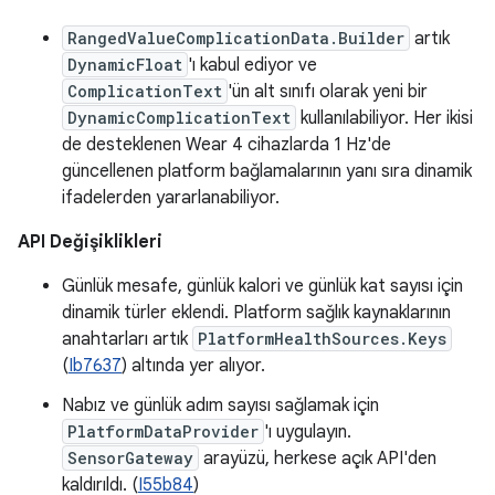
RangedValueComplicationData.Builder
artık
DynamicFloat
'ı kabul ediyor ve
ComplicationText
'ün alt sınıfı olarak yeni bir
DynamicComplicationText
kullanılabiliyor. Her ikisi
de desteklenen Wear 4 cihazlarda 1 Hz'de
güncellenen platform bağlamalarının yanı sıra dinamik
ifadelerden yararlanabiliyor.
API Değişiklikleri
Günlük mesafe, günlük kalori ve günlük kat sayısı için
dinamik türler eklendi. Platform sağlık kaynaklarının
anahtarları artık
PlatformHealthSources.Keys
(
Ib7637
) altında yer alıyor.
Nabız ve günlük adım sayısı sağlamak için
PlatformDataProvider
'ı uygulayın.
SensorGateway
arayüzü, herkese açık API'den
kaldırıldı. (
I55b84
)