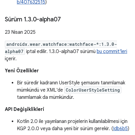
b/407632515
)
Sürüm 1
.
3
.
0-alpha07
23 Nisan 2025
androidx.wear.watchface:watchface-*:1.3.0-
alpha07
iptal edilir. 1.3.0-alpha07 sürümü
bu commit'leri
içerir.
Yeni Özellikler
Bir süredir kadranın UserStyle şemasını tanımlamak
mümkündü ve XML'de
ColorUserStyleSetting
tanımlamak da mümkündür.
API Değişiklikleri
Kotlin 2.0 ile yayınlanan projelerin kullanılabilmesi için
KGP 2.0.0 veya daha yeni bir sürüm gerekir. (
Idb6b5
)