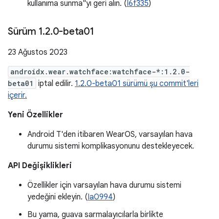
kullanıma sunma"yı geri alın. (
I6f335
)
Sürüm 1
.
2
.
0-beta01
23 Ağustos 2023
androidx.wear.watchface:watchface-*:1.2.0-
beta01
iptal edilir.
1.2.0-beta01 sürümü şu commit'leri
içerir.
Yeni Özellikler
Android T'den itibaren WearOS, varsayılan hava
durumu sistemi komplikasyonunu destekleyecek.
API Değişiklikleri
Özellikler için varsayılan hava durumu sistemi
yedeğini ekleyin. (
Ia0994
)
Bu yama, guava sarmalayıcılarla birlikte