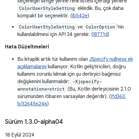
seçeneğin simge yerine renk listesi içerdiği yerlere
ColorUserStyleSetting
ekledik. Bu, çok daha
kompakt bir seçenektir. (
Ib542e
)
ColorUserStyleSetting
ve
ColorOption
'nin
kullanılabilmesi için API 34 gerekir. (
I8771d
)
Hata Düzeltmeleri
Bu kitaplık artık tür kullanımı olan
JSpecify nullness ek
açıklamalarını
kullanıyor. Kotlin geliştiricileri, doğru
kullanımı zorunlu kılmak için şu derleyici bağımsız
değişkenini kullanmalıdır:
-Xjspecify-
annotations=strict
(Bu, Kotlin derleyicisinin 2.1.0
sürümünden itibaren varsayılan değerdir). (
Ifd363
,
b/326456246
)
Sürüm 1
.
3
.
0-alpha04
18 Eylül 2024