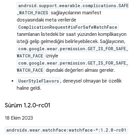
android.support.wearable.complications.SAFE
_WATCH_FACES
sağlayıcılarının manifest
dosyasındaki meta verilerde
ComplicationRequest#isForSafeWatchFace
tanımlanan listedeki bir saat yüzünden komplikasyon
isteği gelip gelmediğini belirleyebilecek. Sağlayıcının,
com.google.wear.permission.GET_IS_FOR_SAFE_
WATCH_FACE
izniyle
com.google.wear.permission.GET_IS_FOR_SAFE_
WATCH_FACE
dışındaki değerleri alması gerekir.
UserStyleFlavors
, deneysel olmayan bir özellik
haline geldi.
Sürüm 1
.
2
.
0-rc01
18 Ekim 2023
androidx.wear.watchface:watchface-*:1.2.0-rc01