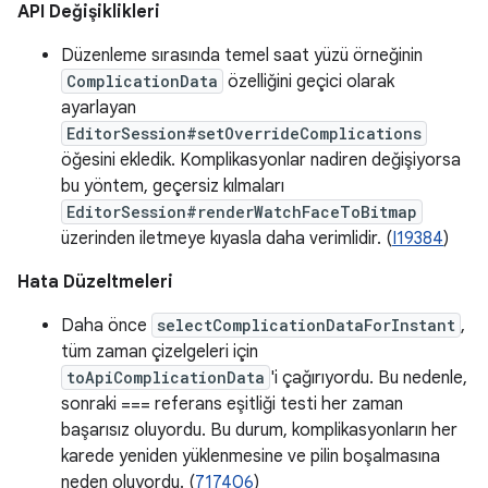
API Değişiklikleri
Düzenleme sırasında temel saat yüzü örneğinin
ComplicationData
özelliğini geçici olarak
ayarlayan
EditorSession#setOverrideComplications
öğesini ekledik. Komplikasyonlar nadiren değişiyorsa
bu yöntem, geçersiz kılmaları
EditorSession#renderWatchFaceToBitmap
üzerinden iletmeye kıyasla daha verimlidir. (
I19384
)
Hata Düzeltmeleri
Daha önce
selectComplicationDataForInstant
,
tüm zaman çizelgeleri için
toApiComplicationData
'i çağırıyordu. Bu nedenle,
sonraki === referans eşitliği testi her zaman
başarısız oluyordu. Bu durum, komplikasyonların her
karede yeniden yüklenmesine ve pilin boşalmasına
neden oluyordu. (
717406
)