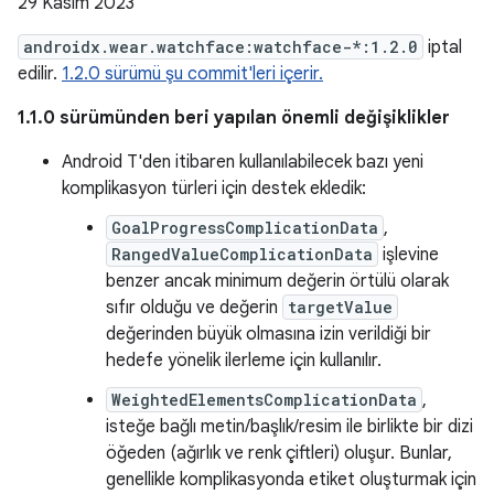
29 Kasım 2023
androidx.wear.watchface:watchface-*:1.2.0
iptal
edilir.
1.2.0 sürümü şu commit'leri içerir.
1.1.0 sürümünden beri yapılan önemli değişiklikler
Android T'den itibaren kullanılabilecek bazı yeni
komplikasyon türleri için destek ekledik:
GoalProgressComplicationData
,
RangedValueComplicationData
işlevine
benzer ancak minimum değerin örtülü olarak
sıfır olduğu ve değerin
targetValue
değerinden büyük olmasına izin verildiği bir
hedefe yönelik ilerleme için kullanılır.
WeightedElementsComplicationData
,
isteğe bağlı metin/başlık/resim ile birlikte bir dizi
öğeden (ağırlık ve renk çiftleri) oluşur. Bunlar,
genellikle komplikasyonda etiket oluşturmak için