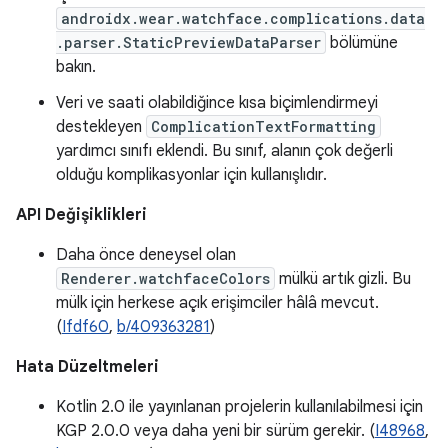
androidx.wear.watchface.complications.data
.parser.StaticPreviewDataParser
bölümüne
bakın.
Veri ve saati olabildiğince kısa biçimlendirmeyi
destekleyen
ComplicationTextFormatting
yardımcı sınıfı eklendi. Bu sınıf, alanın çok değerli
olduğu komplikasyonlar için kullanışlıdır.
API Değişiklikleri
Daha önce deneysel olan
Renderer.watchfaceColors
mülkü artık gizli. Bu
mülk için herkese açık erişimciler hâlâ mevcut.
(
Ifdf60
,
b/409363281
)
Hata Düzeltmeleri
Kotlin 2.0 ile yayınlanan projelerin kullanılabilmesi için
KGP 2.0.0 veya daha yeni bir sürüm gerekir. (
I48968
,