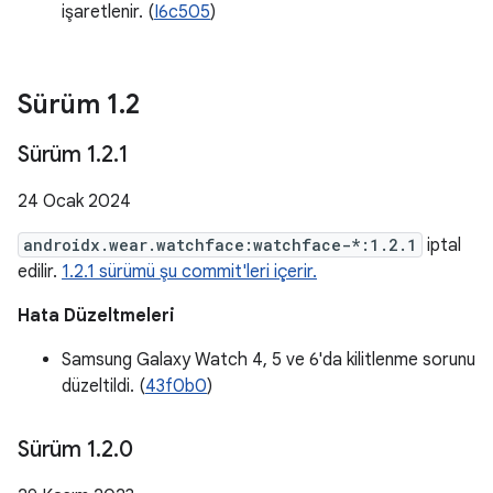
işaretlenir. (
I6c505
)
Sürüm 1
.
2
Sürüm 1
.
2
.
1
24 Ocak 2024
androidx.wear.watchface:watchface-*:1.2.1
iptal
edilir.
1.2.1 sürümü şu commit'leri içerir.
Hata Düzeltmeleri
Samsung Galaxy Watch 4, 5 ve 6'da kilitlenme sorunu
düzeltildi. (
43f0b0
)
Sürüm 1
.
2
.
0