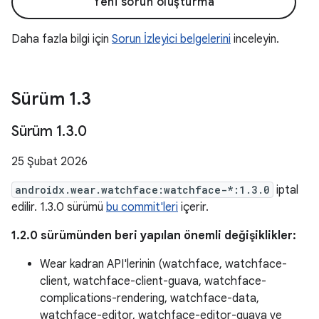
Yeni sorun oluşturma
Daha fazla bilgi için
Sorun İzleyici belgelerini
inceleyin.
Sürüm 1
.
3
Sürüm 1
.
3
.
0
25 Şubat 2026
androidx.wear.watchface:watchface-*:1.3.0
iptal
edilir. 1.3.0 sürümü
bu commit'leri
içerir.
1.2.0 sürümünden beri yapılan önemli değişiklikler:
Wear kadran API'lerinin (watchface, watchface-
client, watchface-client-guava, watchface-
complications-rendering, watchface-data,
watchface-editor, watchface-editor-guava ve