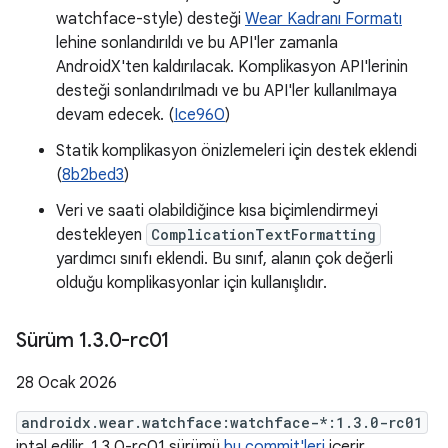
watchface-style) desteği
Wear Kadranı Formatı
lehine sonlandırıldı ve bu API'ler zamanla
AndroidX'ten kaldırılacak. Komplikasyon API'lerinin
desteği sonlandırılmadı ve bu API'ler kullanılmaya
devam edecek. (
Ice960
)
Statik komplikasyon önizlemeleri için destek eklendi
(
8b2bed3
)
Veri ve saati olabildiğince kısa biçimlendirmeyi
destekleyen
ComplicationTextFormatting
yardımcı sınıfı eklendi. Bu sınıf, alanın çok değerli
olduğu komplikasyonlar için kullanışlıdır.
Sürüm 1
.
3
.
0-rc01
28 Ocak 2026
androidx.wear.watchface:watchface-*:1.3.0-rc01
iptal edilir. 1.3.0-rc01 sürümü
bu commit'leri
içerir.