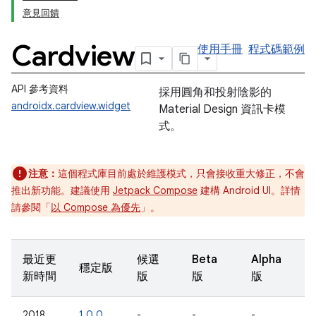
意見回饋
Cardview
使用手冊
程式碼範例
API 參考資料
採用圓角和投射陰影的
androidx.cardview.widget
Material Design 資訊卡模
式。
注意：
這個程式庫目前處於維護模式，只會接收重大修正，不會
推出新功能。建議使用
Jetpack Compose
建構 Android UI。詳情
請參閱「
以 Compose 為優先
」。
最近更
候選
Beta
Alpha
穩定版
新時間
版
版
版
2018
1.0.0
-
-
-