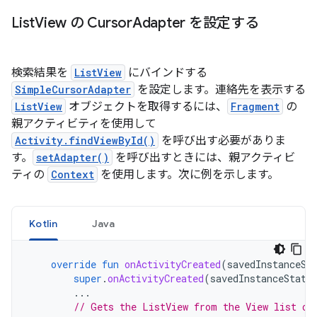
List
View の Cursor
Adapter を設定する
検索結果を
ListView
にバインドする
SimpleCursorAdapter
を設定します。連絡先を表示する
ListView
オブジェクトを取得するには、
Fragment
の
親アクティビティを使用して
Activity.findViewById()
を呼び出す必要がありま
す。
setAdapter()
を呼び出すときには、親アクティビ
ティの
Context
を使用します。次に例を示します。
Kotlin
Java
override
fun
onActivityCreated
(
savedInstanceSt
super
.
onActivityCreated
(
savedInstanceState
...
// Gets the ListView from the View list of