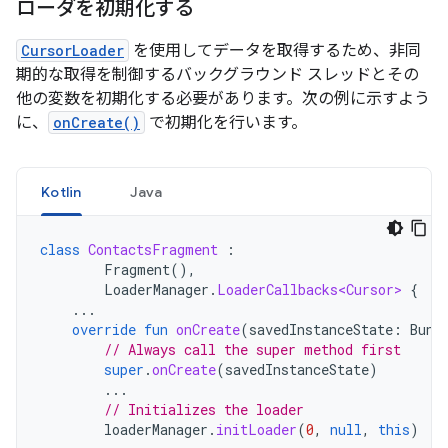
ローダを初期化する
CursorLoader
を使用してデータを取得するため、非同
期的な取得を制御するバックグラウンド スレッドとその
他の変数を初期化する必要があります。次の例に示すよう
に、
onCreate()
で初期化を行います。
Kotlin
Java
class
ContactsFragment
:
Fragment
(),
LoaderManager
.
LoaderCallbacks<Cursor>
{
...
override
fun
onCreate
(
savedInstanceState
:
Bund
// Always call the super method first
super
.
onCreate
(
savedInstanceState
)
...
// Initializes the loader
loaderManager
.
initLoader
(
0
,
null
,
this
)