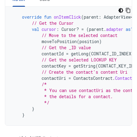
override
fun
onItemClick
(
parent
:
AdapterView
<
*
// Get the Cursor
val
cursor
:
Cursor? 
=
(
parent
.
adapter
as?
// Move to the selected contact
moveToPosition
(
position
)
// Get the _ID value
contactId
=
getLong
(
CONTACT_ID_INDEX
)
// Get the selected LOOKUP KEY
contactKey
=
getString
(
CONTACT_KEY_IND
// Create the contact's content Uri
contactUri
=
ContactsContract
.
Contacts
.
/*
             * You can use contactUri as the conte
             * the details for a contact.
             */
}
}