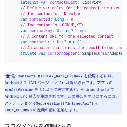
lateinit
var
contactsList
:
ListView
// Define variables for the contact the user se
// The contact's _ID value
var
contactId
:
Long
=
0
// The contact's LOOKUP_KEY
var
contactKey
:
String?
=
null
// A content URI for the selected contact
var
contactUri
:
Uri? 
=
null
// An adapter that binds the result Cursor to 
private
val
cursorAdapter
:
SimpleCursorAdapter
注:
を使用するには、
Contacts.DISPLAY_NAME_PRIMARY
Android 3.0（API バージョン 11）以降が必要です。アプリの
を 10 以下に設定すると、Android Studio で
minSdkVersion
Android Lint 警告が生成されます。この警告をオフにするには、
アノテーション
を
@SuppressLint("InlinedApi")
の定義の前に追加します。
FROM_COLUMNS
フラグメントを初期化する