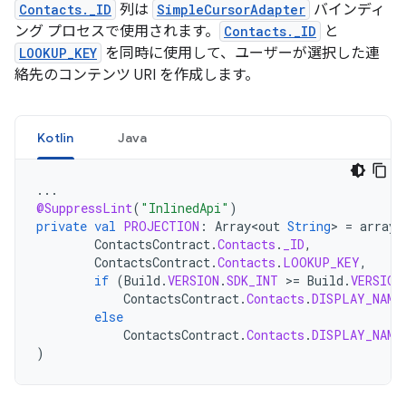
Contacts._ID
列は
SimpleCursorAdapter
バインディ
ング プロセスで使用されます。
Contacts._ID
と
LOOKUP_KEY
を同時に使用して、ユーザーが選択した連
絡先のコンテンツ URI を作成します。
Kotlin
Java
...
@SuppressLint
(
"InlinedApi"
)
private
val
PROJECTION
:
Array<out
String
>
=
arrayO
ContactsContract
.
Contacts
.
_ID
,
ContactsContract
.
Contacts
.
LOOKUP_KEY
,
if
(
Build
.
VERSION
.
SDK_INT
>
=
Build
.
VERSION
ContactsContract
.
Contacts
.
DISPLAY_NAME
else
ContactsContract
.
Contacts
.
DISPLAY_NAME
)