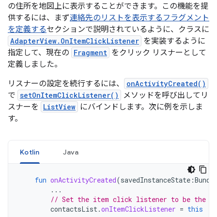
の住所を地図上に表示することができます。この機能を提
供するには、まず
連絡先のリストを表示するフラグメント
を定義する
セクションで説明されているように、クラスに
AdapterView.OnItemClickListener
を実装するように
指定して、現在の
Fragment
をクリック リスナーとして
定義しました。
リスナーの設定を続行するには、
onActivityCreated()
で
setOnItemClickListener()
メソッドを呼び出してリ
スナーを
ListView
にバインドします。次に例を示しま
す。
Kotlin
Java
fun
onActivityCreated
(
savedInstanceState
:
Bundl
...
// Set the item click listener to be the c
contactsList
.
onItemClickListener
=
this