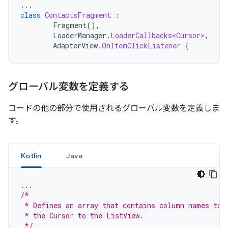
...
class
ContactsFragment
:
Fragment
(),
LoaderManager
.
LoaderCallbacks<Cursor>
,
AdapterView
.
OnItemClickListener
{
グローバル変数を定義する
コードの他の部分で使用されるグローバル変数を定義しま
す。
Kotlin
Java
...
/*
 * Defines an array that contains column names to 
 * the Cursor to the ListView.
 */