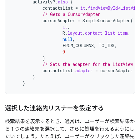
activity
?.
also
{
contactsList
=
it
.
findViewById<ListVie
// Gets a CursorAdapter
cursorAdapter
=
SimpleCursorAdapter
(
it
,
R
.
layout
.
contact_list_item
,
null
,
FROM_COLUMNS
,
TO_IDS
,
0
)
// Sets the adapter for the ListView
contactsList
.
adapter
=
cursorAdapter
}
}
選択した連絡先リスナーを設定する
検索結果を表示するとき、通常は、ユーザーが検索結果か
ら 1 つの連絡先を選択して、さらに処理を行えるようにし
たいでしょう。たとえば、ユーザーがクリックした連絡先