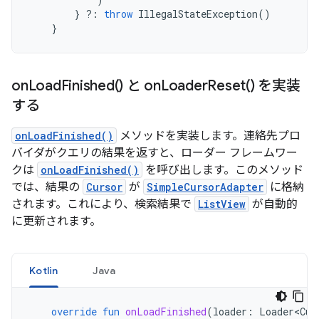
}
?:
throw
IllegalStateException
()
}
on
Load
Finished(
) と
on
Loader
Reset(
) を実装
する
onLoadFinished()
メソッドを実装します。連絡先プロ
バイダがクエリの結果を返すと、ローダー フレームワー
クは
onLoadFinished()
を呼び出します。このメソッド
では、結果の
Cursor
が
SimpleCursorAdapter
に格納
されます。これにより、検索結果で
ListView
が自動的
に更新されます。
Kotlin
Java
override
fun
onLoadFinished
(
loader
:
Loader<Cur