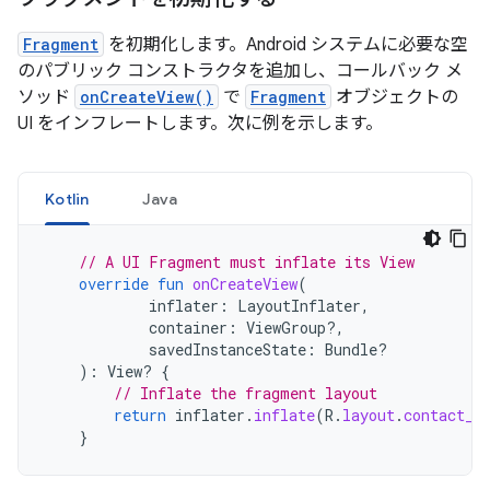
Fragment
を初期化します。Android システムに必要な空
のパブリック コンストラクタを追加し、コールバック メ
ソッド
onCreateView()
で
Fragment
オブジェクトの
UI をインフレートします。次に例を示します。
Kotlin
Java
// A UI Fragment must inflate its View
override
fun
onCreateView
(
inflater
:
LayoutInflater
,
container
:
ViewGroup?,
savedInstanceState
:
Bundle?
):
View? 
{
// Inflate the fragment layout
return
inflater
.
inflate
(
R
.
layout
.
contact_l
}