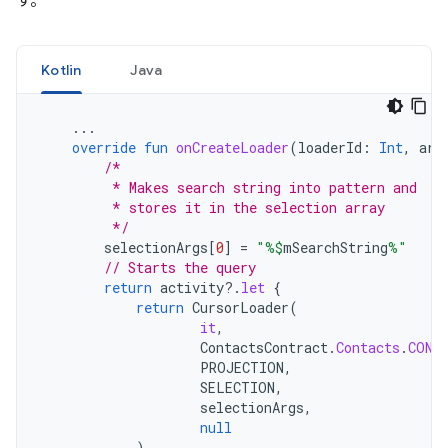
す。
Kotlin
Java
...
override
fun
onCreateLoader
(
loaderId
:
Int
,
arg
/*
         * Makes search string into pattern and
         * stores it in the selection array
         */
selectionArgs
[
0
]
=
"%
$
mSearchString
%"
// Starts the query
return
activity
?.
let
{
return
CursorLoader
(
it
,
ContactsContract
.
Contacts
.
CONT
PROJECTION
,
SELECTION
,
selectionArgs
,
null
)