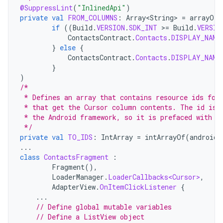
@SuppressLint
(
"InlinedApi"
)
private
val
FROM_COLUMNS
:
Array<String>
=
arrayOf
(
if
((
Build
.
VERSION
.
SDK_INT
>
=
Build
.
VERSIO
ContactsContract
.
Contacts
.
DISPLAY_NAME
}
else
{
ContactsContract
.
Contacts
.
DISPLAY_NAME
}
)
/*
 * Defines an array that contains resource ids for
 * that get the Cursor column contents. The id is 
 * the Android framework, so it is prefaced with "
 */
private
val
TO_IDS
:
IntArray
=
intArrayOf
(
android
.
...
class
ContactsFragment
:
Fragment
(),
LoaderManager
.
LoaderCallbacks<Cursor>
,
AdapterView
.
OnItemClickListener
{
...
// Define global mutable variables
// Define a ListView object