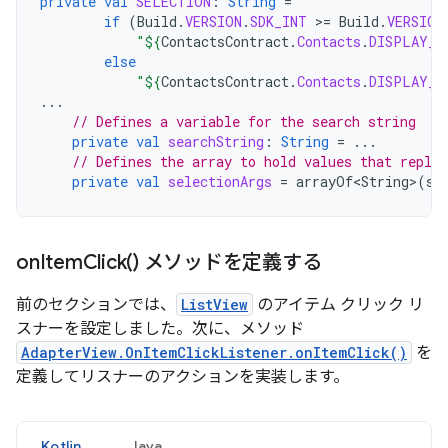
private
val
SELECTION
:
String
=
if
(
Build
.
VERSION
.
SDK_INT
>
=
Build
.
VERSION
"
${
ContactsContract
.
Contacts
.
DISPLAY_N
else
"
${
ContactsContract
.
Contacts
.
DISPLAY_N
...
// Defines a variable for the search string
private
val
searchString
:
String
=
...
// Defines the array to hold values that repla
private
val
selectionArgs
=
arrayOf<String>
(
se
on
Item
Click(
) メソッドを定義する
前のセクションでは、
ListView
のアイテム クリック リ
スナーを設定しました。次に、メソッド
AdapterView.OnItemClickListener.onItemClick()
を
定義してリスナーのアクションを実装します。
Kotlin
Java