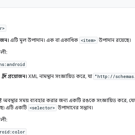
r>
়োজন।
এটি মূল উপাদান। এক বা একাধিক
<item>
উপাদান রয়েছে।
বলী:
ns:android
স্ট্রিং
প্রয়োজন।
XML নামস্থান সংজ্ঞায়িত করে, যা
"http://schemas
িষ্ট অবস্থার সময় ব্যবহার করার জন্য একটি রঙকে সংজ্ঞায়িত করে, যেমন
ছে৷ এটি একটি
<selector>
উপাদানের সন্তান।
বলী:
roid:color