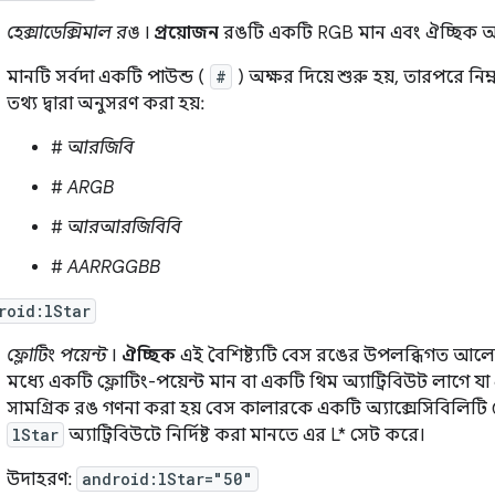
হেক্সাডেক্সিমাল রঙ
।
প্রয়োজন
রঙটি একটি RGB মান এবং ঐচ্ছিক আলফা
মানটি সর্বদা একটি পাউন্ড (
#
) অক্ষর দিয়ে শুরু হয়, তারপরে ন
তথ্য দ্বারা অনুসরণ করা হয়:
#
আরজিবি
#
ARGB
#
আরআরজিবিবি
#
AARRGGBB
roid:lStar
ফ্লোটিং পয়েন্ট
।
ঐচ্ছিক
এই বৈশিষ্ট্যটি বেস রঙের উপলব্ধিগত আল
মধ্যে একটি ফ্লোটিং-পয়েন্ট মান বা একটি থিম অ্যাট্রিবিউট লাগ
সামগ্রিক রঙ গণনা করা হয় বেস কালারকে একটি অ্যাক্সেসিবিলিটি ফ
lStar
অ্যাট্রিবিউটে নির্দিষ্ট করা মানতে এর L* সেট করে।
উদাহরণ:
android:lStar="50"