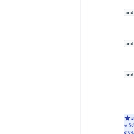
and
and
and
দ্
আইটেম
রাখুন