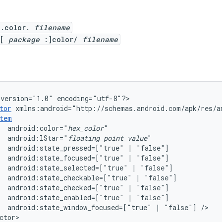
R.color.
filename
@[
package
:]color/
filename
version="1.0"
encoding="utf-8"?>

tor
xmlns:android="http://schemas.android.com/apk/res/a
tem
android:color="
hex_color
android:lStar="
floating_point_value
android:state_pressed=["true"
|
android:state_focused=["true"
|
android:state_selected=["true"
|
android:state_checkable=["true"
|
android:state_checked=["true"
|
android:state_enabled=["true"
|
android:state_window_focused=["true"
|
"false"]
/>

ctor>