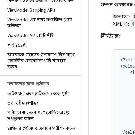
নির্ভরতা সহ View
Models তৈরি করুন
সম্পদ রেফারেন্স:
View
Model Scoping APIs
জাভাতে:
View
Model-এর জন্য সংরক্ষিত স্টেট
XML-এ:
মডিউল
View
Model APIs চিট শীট
সিনট্যাক্স:
লাইভডেটা
জীবনচক্র-সচেতন উপাদানগুলির সাথে
<?xml
কোটলিন কোরোটিনগুলি ব্যবহার
<
selec
করুন৷
<
i
মতামতের জন্য পৃষ্ঠাঙ্কন
নেটওয়ার্ক এবং ডাটাবেস থেকে পৃষ্ঠা
তথ্য স্ট্রীম রূপান্তর
পরিচালনা করুন এবং লোডিং অবস্থা
উপস্থাপন করুন
আপনার পেজিং বাস্তবায়ন পরীক্ষা করুন
</sele