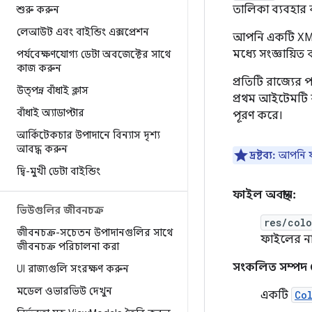
তালিকা ব্যবহার 
শুরু করুন
লেআউট এবং বাইন্ডিং এক্সপ্রেশন
আপনি একটি XML ফ
মধ্যে সংজ্ঞায়িত 
পর্যবেক্ষণযোগ্য ডেটা অবজেক্টের সাথে
কাজ করুন
প্রতিটি রাজ্যের
উত্পন্ন বাঁধাই ক্লাস
প্রথম আইটেমটি ব
বাঁধাই অ্যাডাপ্টার
পূরণ করে।
আর্কিটেকচার উপাদানে বিন্যাস দৃশ্য
আবদ্ধ করুন
দ্রষ্টব্য:
আপনি যদ
দ্বি-মুখী ডেটা বাইন্ডিং
ফাইল অবস্থান:
ভিউগুলির জীবনচক্র
res/col
জীবনচক্র-সচেতন উপাদানগুলির সাথে
ফাইলের না
জীবনচক্র পরিচালনা করা
সংকলিত সম্পদ 
UI রাজ্যগুলি সংরক্ষণ করুন
মডেল ওভারভিউ দেখুন
একটি
Co