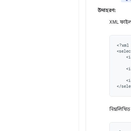
উদাহরণ:
XML ফাই
<?xml
<selec
<i
<i
<i
</sele
নিম্নলিখ