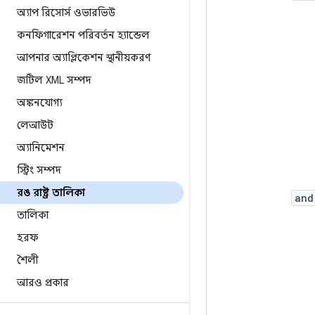
অ্যাপ রিসোর্স ওভারভিউ
কনফিগারেশন পরিবর্তন হ্যান্ডেল
আপনার অ্যাপ্লিকেশন স্থানীয়করণ
জটিল XML সম্পদ
অঙ্কনযোগ্য
লেআউট
অ্যানিমেশন
স্ট্রিং সম্পদ
রঙ রাষ্ট্র তালিকা
and
তালিকা
হরফ
শৈলী
আরও প্রকার