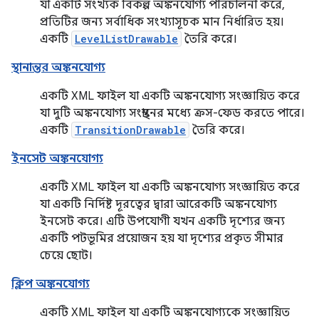
যা একটি সংখ্যক বিকল্প অঙ্কনযোগ্য পরিচালনা করে,
প্রতিটির জন্য সর্বাধিক সংখ্যাসূচক মান নির্ধারিত হয়।
একটি
LevelListDrawable
তৈরি করে।
স্থানান্তর অঙ্কনযোগ্য
একটি XML ফাইল যা একটি অঙ্কনযোগ্য সংজ্ঞায়িত করে
যা দুটি অঙ্কনযোগ্য সংস্থানের মধ্যে ক্রস-ফেড করতে পারে।
একটি
TransitionDrawable
তৈরি করে।
ইনসেট অঙ্কনযোগ্য
একটি XML ফাইল যা একটি অঙ্কনযোগ্য সংজ্ঞায়িত করে
যা একটি নির্দিষ্ট দূরত্বের দ্বারা আরেকটি অঙ্কনযোগ্য
ইনসেট করে। এটি উপযোগী যখন একটি দৃশ্যের জন্য
একটি পটভূমির প্রয়োজন হয় যা দৃশ্যের প্রকৃত সীমার
চেয়ে ছোট।
ক্লিপ অঙ্কনযোগ্য
একটি XML ফাইল যা একটি অঙ্কনযোগ্যকে সংজ্ঞায়িত