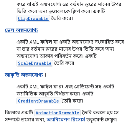
করে যা এই অঙ্কনযোগ্য এর বর্তমান স্তরের মানের উপর
ভিত্তি করে অন্য ড্রয়েবলকে ক্লিপ করে। একটি
ClipDrawable
তৈরি করে।
স্কেল অঙ্কনযোগ্য
একটি XML ফাইল যা একটি অঙ্কনযোগ্য সংজ্ঞায়িত করে
যা তার বর্তমান স্তরের মানের উপর ভিত্তি করে অন্য
অঙ্কনযোগ্য আকার পরিবর্তন করে। একটি
ScaleDrawable
তৈরি করে
আকৃতি অঙ্কনযোগ্য
।
একটি XML ফাইল যা রং এবং গ্রেডিয়েন্ট সহ একটি
জ্যামিতিক আকৃতি নির্ধারণ করে। একটি
GradientDrawable
তৈরি করে।
কিভাবে একটি
AnimationDrawable
তৈরি করতে হয় সে
সম্পর্কে তথ্যের জন্য,
অ্যানিমেশন রিসোর্স
ডকুমেন্ট দেখুন।