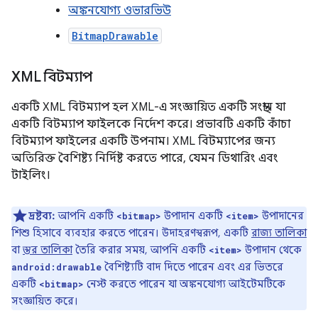
অঙ্কনযোগ্য ওভারভিউ
BitmapDrawable
XML বিটম্যাপ
একটি XML বিটম্যাপ হল XML-এ সংজ্ঞায়িত একটি সংস্থান যা
একটি বিটম্যাপ ফাইলকে নির্দেশ করে। প্রভাবটি একটি কাঁচা
বিটম্যাপ ফাইলের একটি উপনাম। XML বিটম্যাপের জন্য
অতিরিক্ত বৈশিষ্ট্য নির্দিষ্ট করতে পারে, যেমন ডিথারিং এবং
টাইলিং।
দ্রষ্টব্য:
আপনি একটি
উপাদান একটি
উপাদানের
<bitmap>
<item>
শিশু হিসাবে ব্যবহার করতে পারেন। উদাহরণস্বরূপ, একটি
রাজ্য তালিকা
বা
স্তর তালিকা
তৈরি করার সময়, আপনি একটি
উপাদান থেকে
<item>
বৈশিষ্ট্যটি বাদ দিতে পারেন এবং এর ভিতরে
android:drawable
একটি
নেস্ট করতে পারেন যা অঙ্কনযোগ্য আইটেমটিকে
<bitmap>
সংজ্ঞায়িত করে।