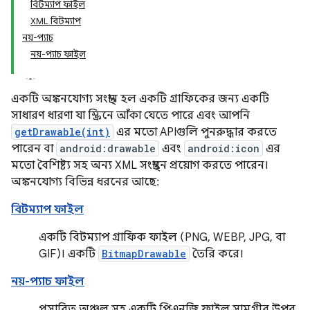
বিটম্যাপ ফাইল
XML বিটম্যাপ
নয়-প্যাচ
নয়-প্যাচ ফাইল
একটি অঙ্কনযোগ্য সংস্থান হল একটি গ্রাফিকের জন্য একটি
সাধারণ ধারণা যা স্ক্রিনে আঁকা যেতে পারে এবং আপনি
getDrawable(int)
এর মতো APIগুলি পুনরুদ্ধার করতে
পারেন বা
android:drawable
এবং
android:icon
এর
মতো বৈশিষ্ট্য সহ অন্য XML সংস্থানে প্রয়োগ করতে পারেন।
অঙ্কনযোগ্য বিভিন্ন ধরনের আছে:
বিটম্যাপ ফাইল
একটি বিটম্যাপ গ্রাফিক ফাইল (PNG, WEBP, JPG, বা
GIF)। একটি
BitmapDrawable
তৈরি করে।
নয়-প্যাচ ফাইল
প্রসারিত অঞ্চল সহ একটি পিএনজি ফাইল সামগ্রীর উপর