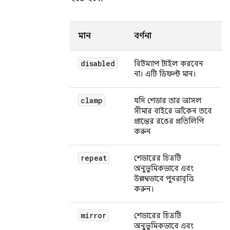
মান
বর্ণনা
disabled
বিটম্যাপ টাইল করবেন
না। এটি ডিফল্ট মান।
clamp
যদি শেডার তার আসল
সীমার বাইরে আঁকেন তবে
প্রান্তের রঙের প্রতিলিপি
করুন
repeat
শেডারের চিত্রটি
অনুভূমিকভাবে এবং
উল্লম্বভাবে পুনরাবৃত্তি
করুন।
mirror
শেডারের চিত্রটি
অনুভূমিকভাবে এবং