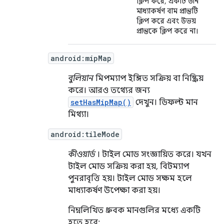
ক্লিপ করে, একটি ডান
মাধ্যাকর্ষণ বাম প্রান্তটি
ক্লিপ করে এবং উভয়
প্রান্তকে ক্লিপ করে না।
android:mipMap
বুলিয়ান
মিপম্যাপ ইঙ্গিত সক্রিয় বা নিষ্ক্রিয়
করে। আরও তথ্যের জন্য
setHasMipMap()
দেখুন। ডিফল্ট মান
মিথ্যা।
android:tileMode
কীওয়ার্ড
। টাইল মোড সংজ্ঞায়িত করে। যখন
টাইল মোড সক্রিয় করা হয়, বিটম্যাপ
পুনরাবৃত্তি হয়। টাইল মোড সক্ষম হলে
মাধ্যাকর্ষণ উপেক্ষা করা হয়।
নিম্নলিখিত ধ্রুবক মানগুলির মধ্যে একটি
হতে হবে: