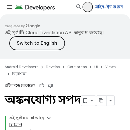
সাইন-ইন করুন
এই পৃষ্ঠাটি
Cloud Translation API
অনুবাদ করেছে।
Android Developers
Develop
Core areas
UI
Views
নির্দেশিকা
এটি কাজে লেগেছে?
অঙ্কনযোগ্য সম্পদ
এই পৃষ্ঠায় যা যা আছে
বিটম্যাপ