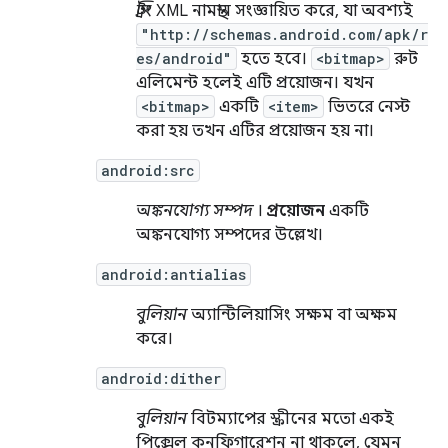
স্ট্রিং
XML নামস্থান সংজ্ঞায়িত করে, যা অবশ্যই
"http://schemas.android.com/apk/r
es/android"
হতে হবে।
<bitmap>
রুট
এলিমেন্ট হলেই এটি প্রয়োজন। যখন
<bitmap>
একটি
<item>
ভিতরে নেস্ট
করা হয় তখন এটির প্রয়োজন হয় না।
android:src
অঙ্কনযোগ্য সম্পদ
।
প্রয়োজন
একটি
অঙ্কনযোগ্য সম্পদের উল্লেখ।
android:antialias
বুলিয়ান
অ্যান্টিলিয়াসিং সক্ষম বা অক্ষম
করে।
android:dither
বুলিয়ান
বিটম্যাপের স্ক্রীনের মতো একই
পিক্সেল কনফিগারেশন না থাকলে, যেমন