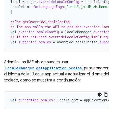
localeManager
.
overrideLocaleConfig
=
LocaleConfig
(
LocaleList
.
forLanguageTags
(
"en-US,ja-JP,zh-Hans-S
)
//For getOverrideLocaleConfig
// The app calls the API to get the override Local
val
overrideLocaleConfig
=
localeManager
.
overrideL
// If the returned overrideLocaleConfig isn't equa
val
supportedLocales
=
overrideLocaleConfig
.
suppor
Además, los IME ahora pueden usar
LocaleManager.getApplicationLocales
para conocer
el idioma de la IU de la app actual y actualizar el idioma del
teclado, como se muestra a continuación:
val
currentAppLocales
:
LocaleList
=
applicationCon