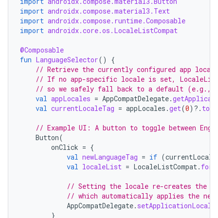
import
androidx.compose.material3.Button
import
androidx.compose.material3.Text
import
androidx.compose.runtime.Composable
import
androidx.core.os.LocaleListCompat
@Composable
fun
LanguageSelector
()
{
// Retrieve the currently configured app local
// If no app-specific locale is set, LocaleLis
// so we safely fall back to a default (e.g., 
val
appLocales
=
AppCompatDelegate
.
getApplicat
val
currentLocaleTag
=
appLocales
.
get
(
0
)
?.
toLa
// Example UI: A button to toggle between Engl
Button
(
onClick
=
{
val
newLanguageTag
=
if
(
currentLocale
val
localeList
=
LocaleListCompat
.
forL
// Setting the locale re-creates the A
// which automatically applies the new
AppCompatDelegate
.
setApplicationLocale
}