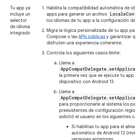
Tu app ya
Habilita la compatibilidad automática de idio
LocaleConfi
incluye un
apps para generar un archivo
selector
los idiomas de tu app a la configuración del 
de idioma
Migra la lógica personalizada de tu app para
integrado
Compose o las
APIs públicas
y garantizar que
disfruten una experiencia coherente.
Controla los siguientes casos límite:
Llama a
AppCompatDelegate.setApplicat
la primera vez que se ejecute tu app e
dispositivo con Android 13.
Llama a
AppCompatDelegate.setApplicat
para proporcionarle al sistema los par
preexistentes de configuración regiona
solicitó el usuario en los siguientes cas
Si habilitas tu app para el alma
automático de Android 12 (nivel d
versiones anteriores