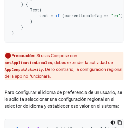
)
{
Text
(
text
=
if
(
currentLocaleTag
==
"en"
)
"
)
}
}
Precaución:
Si usas Compose con
, debes extender la actividad de
setApplicationLocales
. De lo contrario, la configuración regional
AppCompatActivity
de la app no funcionará.
Para configurar el idioma de preferencia de un usuario, se
le solicita seleccionar una configuración regional en el
selector de idioma y establecer ese valor en el sistema: