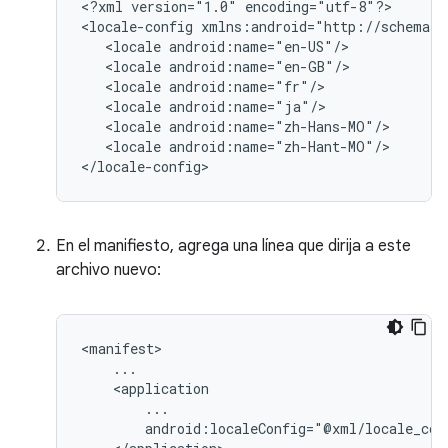
<?xml
version="1.0"
encoding="utf-8"?>

<locale-config
<locale
<locale
<locale
<locale
<locale
<locale
android:name="zh-Hant-MO"/>

En el manifiesto, agrega una línea que dirija a este
archivo nuevo: