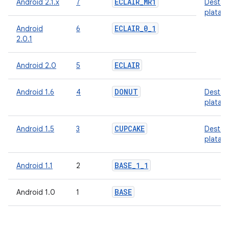
ECLAIR
_
MR1
Android 2.1.x
7
Destaq
plataf
ECLAIR
_
0
_
1
Android
6
2.0.1
ECLAIR
Android 2.0
5
DONUT
Android 1.6
4
Destaq
plataf
CUPCAKE
Android 1.5
3
Destaq
plataf
BASE
_
1
_
1
Android 1.1
2
BASE
Android 1.0
1