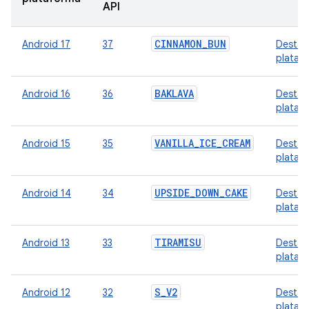
API
CINNAMON_BUN
Android 17
37
Destaq
plataf
BAKLAVA
Android 16
36
Destaq
plataf
VANILLA_ICE_CREAM
Android 15
35
Destaq
plataf
UPSIDE_DOWN_CAKE
Android 14
34
Destaq
plataf
TIRAMISU
Android 13
33
Destaq
plataf
S_V2
Android 12
32
Destaq
plataf