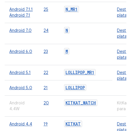
N
_
MR1
Android 7.1.1
25
Destaq
Android 7.1
plataf
N
Android 7.0
24
Destaq
plataf
M
Android 6.0
23
Destaq
plataf
LOLLIPOP
_
MR1
Android 5.1
22
Destaq
plataf
LOLLIPOP
Android 5.0
21
KITKAT
_
WATCH
Android
20
KitKat
4.4W
para w
KITKAT
Android 4.4
19
Destaq
plataf