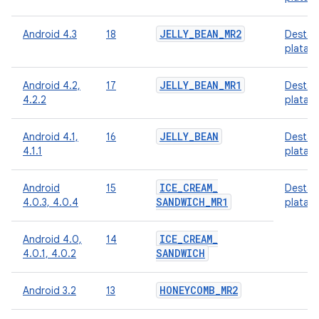
JELLY
_
BEAN
_
MR2
Android 4.3
18
Destaq
plataf
JELLY
_
BEAN
_
MR1
Android 4.2,
17
Destaq
4.2.2
plataf
JELLY
_
BEAN
Android 4.1,
16
Destaq
4.1.1
plataf
ICE
_
CREAM
_
Android
15
Destaq
SANDWICH
_
MR1
4.0.3, 4.0.4
plataf
ICE
_
CREAM
_
Android 4.0,
14
SANDWICH
4.0.1, 4.0.2
HONEYCOMB
_
MR2
Android 3.2
13