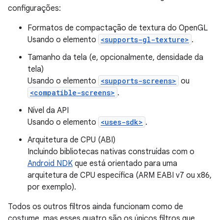
configurações:
Formatos de compactação de textura do OpenGL
Usando o elemento
<supports-gl-texture>
.
Tamanho da tela (e, opcionalmente, densidade da
tela)
Usando o elemento
<supports-screens>
ou
<compatible-screens>
.
Nível da API
Usando o elemento
<uses-sdk>
.
Arquitetura de CPU (ABI)
Incluindo bibliotecas nativas construídas com o
Android NDK
que está orientado para uma
arquitetura de CPU específica (ARM EABI v7 ou x86,
por exemplo).
Todos os outros filtros ainda funcionam como de
costume, mas esses quatro são os únicos filtros que