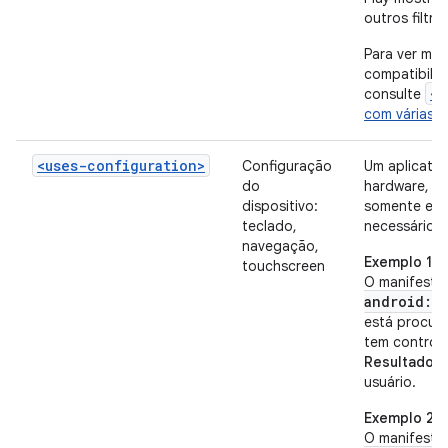
outros filtro
Para ver mai
compatibilid
<s
consulte
com várias t
<uses-configuration>
Configuração
Um aplicativ
do
hardware, e 
dispositivo:
somente em 
teclado,
necessário.
navegação,
Exemplo 1
touchscreen
O manifesto 
android:re
está procur
tem control
Resultado:
o
usuário.
Exemplo 2
O manifesto