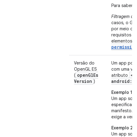
Para saber m
Filtragem co
casos, o Goo
por meio de
requisitos d
elementos
permissio
Versão do
Um app pode 
OpenGL ES
com uma ver
open
Gl
Es
<u
(
atributo
Version
android:o
)
Exemplo 1
Um app solic
especifican
manifesto.
R
exige a vers
Exemplo 2
Um app solic