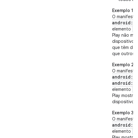
Exemplo 1
O manifesto
android:m
<
elemento
Play não mo
dispositivo 
que têm disp
que outros f
Exemplo 2
O manifesto
android:m
android:ta
<
elemento
Play mostrar
dispositivos
Exemplo 3
O manifesto
android:m
<
elemento
Play mostrar