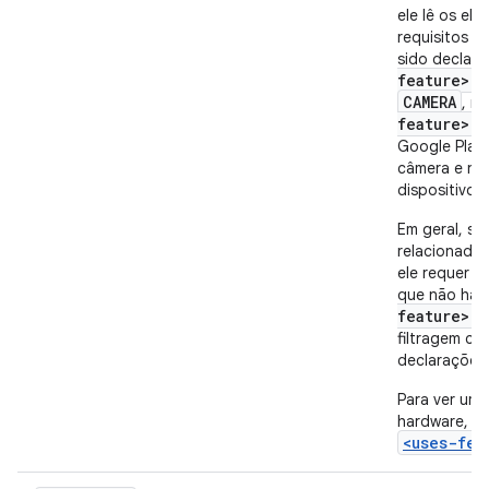
ele lê os el
requisitos d
sido declar
feature>
.
CAMERA
, m
feature>
p
Google Play 
câmera e não
dispositivo
Em geral, se
relacionadas
ele requer o
que não haj
feature>
.
filtragem co
declaraçõe
Para ver uma
hardware, c
<uses-fea