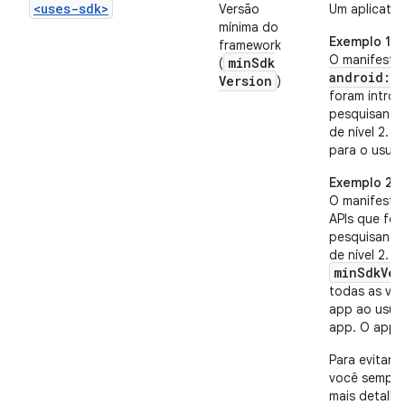
<uses-sdk>
Versão
Um aplicativ
mínima do
Exemplo 1
framework
O manifesto 
min
Sdk
(
android:m
Version
)
foram introd
pesquisando 
de nível 2.
R
para o usuár
Exemplo 2
O manifesto 
APIs que for
pesquisando 
de nível 2.
R
minSdkVer
todas as ver
app ao usuár
app. O app f
Para evitar
você sempre
mais detalhe