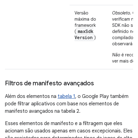
Versão
Obsoleto.
O A
máxima do
verificam ne
framework
SDK não ser
max
Sdk
(
definido no 
Version
)
compilados
observará es
Não
é recom
ver mais det
Filtros de manifesto avançados
Além dos elementos na
tabela 1
, o Google Play também
pode filtrar aplicativos com base nos elementos de
manifesto avançados na tabela 2.
Esses elementos de manifesto e a filtragem que eles
acionam são usados apenas em casos excepcionais. Eles