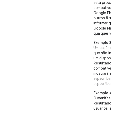
está procur
compatível 
Google Play 
outros filtr
informar qu
Google Play
qualquer ver
Exemplo 3
Um usuário 
que não inf
um dispositi
Resultado:
o
compatível 
mostrará ao
especificam
especificam
Exemplo 4
O manifesto
Resultado:
o
usuários, a 