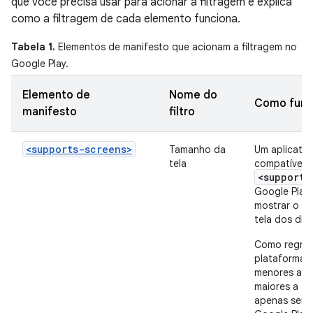
que você precisa usar para acionar a filtragem e explica
como a filtragem de cada elemento funciona.
Tabela 1.
Elementos de manifesto que acionam a filtragem no
Google Play.
Elemento de
Nome do
Como func
manifesto
filtro
<supports-screens>
Tamanho da
Um aplicativ
tela
compatível, 
<supports
Google Play 
mostrar o a
tela dos disp
Como regra g
plataforma n
menores a te
maiores a te
apenas ser c