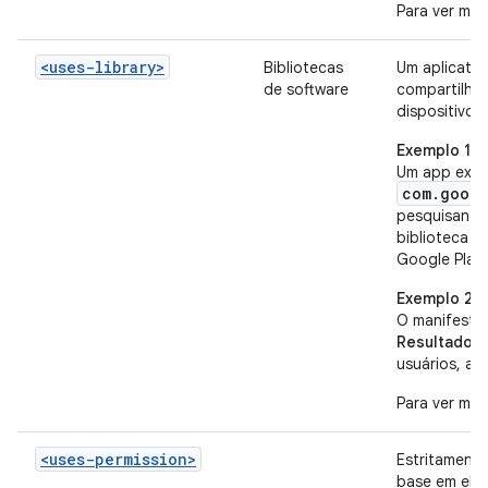
Para ver mai
<uses-library>
Bibliotecas
Um aplicativ
de software
compartilhad
dispositivo.
Exemplo 1
Um app exige
com.googl
pesquisando
c
biblioteca
Google Play 
Exemplo 2
O manifesto
Resultado:
o
usuários, a 
Para ver mai
<uses-permission>
Estritamente
base em el