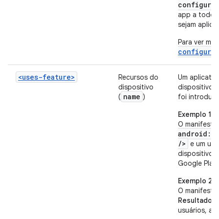
configura
app a todos 
sejam aplica
Para ver mai
configura
<uses-feature>
Recursos do
Um aplicativ
dispositivo
dispositivo 
name
(
)
foi introduzi
Exemplo 1
O manifesto 
android:n
/>
e um usu
dispositivo 
Google Play 
Exemplo 2
O manifesto
Resultado:
o
usuários, a 