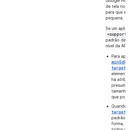
Google Play 
de tela norma
para que ele
pequena.
Se um aplica
<supports
padrão dess
nível da API.
Para apli
minSdkV
targetS
element
há atribu
presume q
tamanho n
que possu
Quando
targetS
padrão pa
forma, o 
todos os 