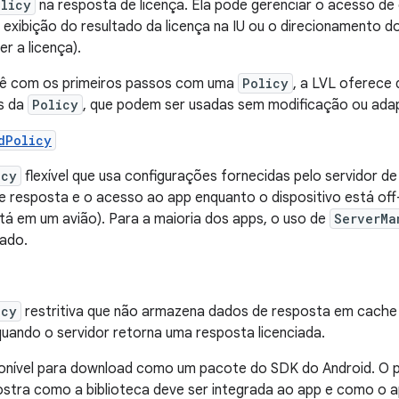
olicy
na resposta de licença. Ela pode gerenciar o acesso de 
a exibição do resultado da licença na IU ou o direcionamento 
er a licença).
cê com os primeiros passos com uma
Policy
, a LVL oferece
s da
Policy
, que podem ser usadas sem modificação ou ada
dPolicy
icy
flexível que usa configurações fornecidas pelo servidor de
e resposta e o acesso ao app enquanto o dispositivo está off
tá em um avião). Para a maioria dos apps, o uso de
ServerMa
ado.
icy
restritiva que não armazena dados de resposta em cache
uando o servidor retorna uma resposta licenciada.
onível para download como um pacote do SDK do Android. O pa
stra como a biblioteca deve ser integrada ao app e como o a