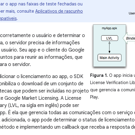
car o app nas faixas de teste fechadas ou
ber mais, consulte
Aplicativos de rascunho
patíveis
.
r corretamente o usuário e determinar o
ça, o servidor precisa de informações
 usuário. Seu app e o cliente do Google
juntos para reunir as informações, que
ra o servidor.
Figura 1.
O app inicia 
dicionar o licenciamento ao app, o SDK
License Verification Li
onibiliza o download de um conjunto de
que gerencia a comun
otecas que podem ser incluídas no projeto
Play.
e Google Market Licensing. A License
rary (LVL, na sigla em inglês) pode ser
app. É ela que gerencia todas as comunicações com o serviço
 adicionada, o app pode determinar o status de licenciamento
todo e implementando um callback que receba a resposta de