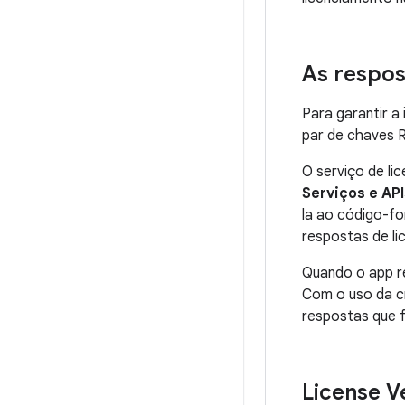
As respos
Para garantir a
par de chaves R
O serviço de li
Serviços e API
la ao código-fo
respostas de l
Quando o app re
Com o uso da cr
respostas que 
License Ve