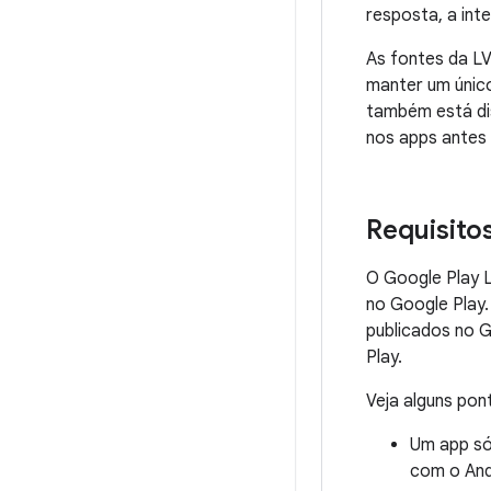
resposta, a int
As fontes da L
manter um únic
também está dis
nos apps antes 
Requisitos
O Google Play L
no Google Play.
publicados no 
Play.
Veja alguns pon
Um app só 
com o Andr