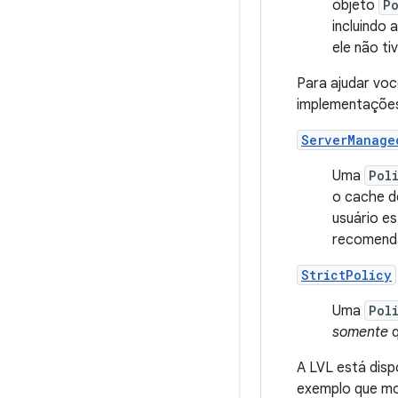
objeto
P
incluindo 
ele não tiv
Para ajudar vo
implementaçõe
ServerManage
Uma
Pol
o cache d
usuário es
recomend
StrictPolicy
Uma
Pol
somente
q
A LVL está disp
exemplo que mo