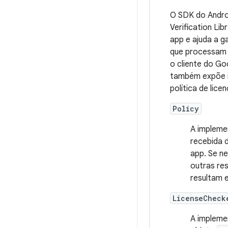
O SDK do Andro
Verification Lib
app e ajuda a g
que processam 
o cliente do Goo
também expõe in
política de lic
Policy
A impleme
recebida 
app. Se ne
outras re
resultam 
LicenseCheck
A impleme