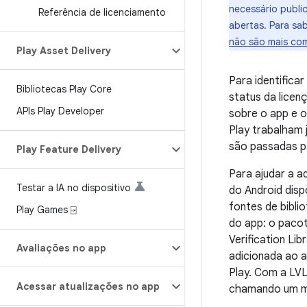
necessário publi
Referência de licenciamento
abertas. Para sa
não são mais com
Play Asset Delivery
Para identifica
Bibliotecas Play Core
status da licen
APIs Play Developer
sobre o app e o
Play trabalham 
são passadas pa
Play Feature Delivery
Para ajudar a a
Testar a IA no dispositivo
do Android disp
fontes de bibli
Play Games ⍈
do app: o pacot
Verification Lib
Avaliações no app
adicionada ao 
Play. Com a LVL
Acessar atualizações no app
chamando um mé