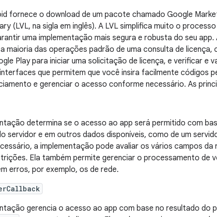
id fornece o download de um pacote chamado Google Market Li
rary (LVL, na sigla em inglês). A LVL simplifica muito o proces
arantir uma implementação mais segura e robusta do seu app. 
a maioria das operações padrão de uma consulta de licença
gle Play para iniciar uma solicitação de licença, e verificar e v
terfaces que permitem que você insira facilmente códigos per
enciamento e gerenciar o acesso conforme necessário. As princi
ntação determina se o acesso ao app será permitido com bas
do servidor e em outros dados disponíveis, como de um servi
cessário, a implementação pode avaliar os vários campos da r
strições. Ela também permite gerenciar o processamento de ve
em erros, por exemplo, os de rede.
erCallback
ntação gerencia o acesso ao app com base no resultado do 