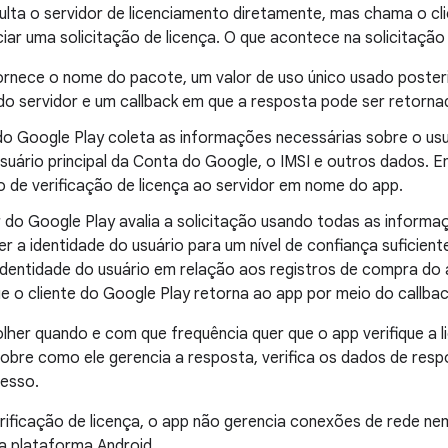
lta o servidor de licenciamento diretamente, mas chama o cl
ciar uma solicitação de licença. O que acontece na solicitação 
ornece o nome do pacote, um valor de uso único usado posteri
do servidor e um callback em que a resposta pode ser retorna
do Google Play coleta as informações necessárias sobre o usu
uário principal da Conta do Google, o IMSI e outros dados. Em
o de verificação de licença ao servidor em nome do app.
 do Google Play avalia a solicitação usando todas as informa
r a identidade do usuário para um nível de confiança suficient
a identidade do usuário em relação aos registros de compra do
ue o cliente do Google Play retorna ao app por meio do callbac
her quando e com que frequência quer que o app verifique a l
sobre como ele gerencia a resposta, verifica os dados de resp
cesso.
ificação de licença, o app não gerencia conexões de rede ne
a plataforma Android.