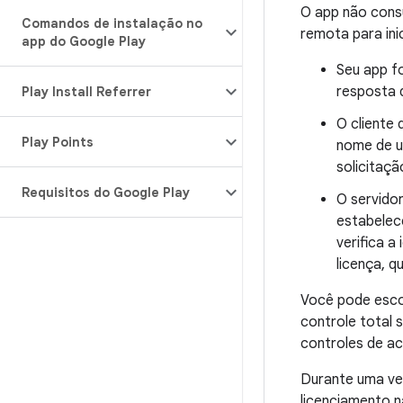
O app não consu
Comandos de instalação no
remota para ini
app do Google Play
Seu app f
resposta 
Play Install Referrer
O cliente 
Play Points
nome de us
solicitaçã
Requisitos do Google Play
O servidor
estabelece
verifica 
licença, q
Você pode escol
controle total 
controles de a
Durante uma ver
licenciamento n