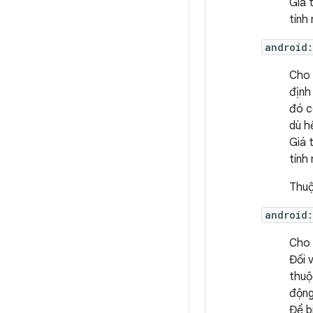
Giá 
tính
android
Cho 
định
đó c
dù h
Giá 
tính
Thuộ
android
Cho 
Đối 
thuộ
động
Để b