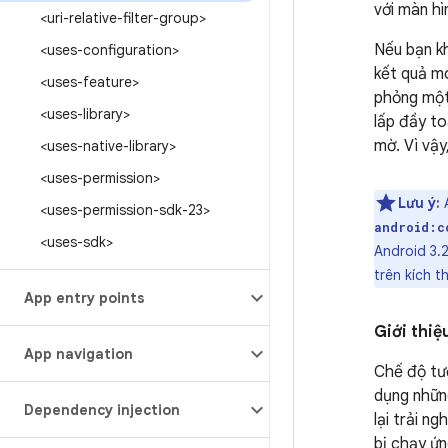
với màn hì
<uri-relative-filter-group>
Nếu bạn kh
<uses-configuration>
kết quả mo
<uses-feature>
phỏng một
<uses-library>
lấp đầy to
mờ. Vì vậy
<uses-native-library>
<uses-permission>
Lưu ý:
A
<uses-permission-sdk-23>
android:c
<uses-sdk>
Android 3.2
trên kích t
App entry points
Giới thiệ
App navigation
Chế độ tư
dụng nhữn
Dependency injection
lại trải n
bị chạy ứn