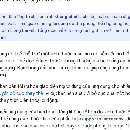
 hình mà ứng dụng của bạn hỗ trợ.
hế độ tương thích màn hình
không phải
là chế độ mà bạn muốn ứng 
 ảnh và làm mờ giao diện người dùng do thu phóng. Để ứng dụng hoạt
 dẫn trong bài viết
Tổng quan về khả năng tương thích với màn hình
hình.
ng có thể "hỗ trợ" một kích thước màn hình có sẵn nếu nó biế
àn hình. Chế độ đổi kích thước thông thường mà hệ thống áp dụ
g dụng. Bạn không cần phải làm gì thêm để giúp ứng dụng hoạt
ộng.
 bạn cần tối ưu hoá giao diện người dùng của ứng dụng cho nhi
guyên bố cục thay thế
. Ví dụ: bạn nên sửa đổi bố cục của một h
 chạy trên điện thoại di động.
 nếu ứng dụng của bạn hoạt động không tốt khi đổi kích thước đ
ó thể dùng các thuộc tính của phần tử
<supports-screens>
để
 phối cho các màn hình nhỏ hơn hay sẽ được phóng to hoặc "t