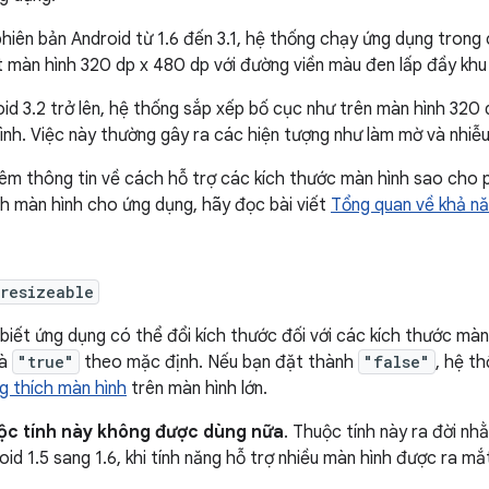
hiên bản Android từ 1.6 đến 3.1, hệ thống chạy ứng dụng trong
màn hình 320 dp x 480 dp với đường viền màu đen lấp đầy khu 
id 3.2 trở lên, hệ thống sắp xếp bố cục như trên màn hình 320 
nh. Việc này thường gây ra các hiện tượng như làm mờ và nhiễu
hêm thông tin về cách hỗ trợ các kích thước màn hình sao cho
h màn hình cho ứng dụng, hãy đọc bài viết
Tổng quan về khả nă
resizeable
biết ứng dụng có thể đổi kích thước đối với các kích thước màn
là
"true"
theo mặc định. Nếu bạn đặt thành
"false"
, hệ t
g thích màn hình
trên màn hình lớn.
ộc tính này không được dùng nữa
. Thuộc tính này ra đời n
oid 1.5 sang 1.6, khi tính năng hỗ trợ nhiều màn hình được ra mắ