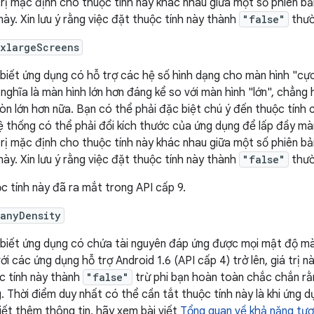
trị mặc định cho thuộc tính này khác nhau giữa một số phiên bản
 này. Xin lưu ý rằng việc đặt thuộc tính này thành
"false"
thườ
:xlargeScreens
biết ứng dụng có hỗ trợ các hệ số hình dạng cho màn hình "cực
 nghĩa là màn hình lớn hơn đáng kể so với màn hình "lớn", chẳng
òn lớn hơn nữa. Bạn có thể phải đặc biệt chú ý đến thuộc tính
ệ thống có thể phải đổi kích thước của ứng dụng để lấp đầy mà
trị mặc định cho thuộc tính này khác nhau giữa một số phiên bản
 này. Xin lưu ý rằng việc đặt thuộc tính này thành
"false"
thườ
c tính này đã ra mắt trong API cấp 9.
:anyDensity
biết ứng dụng có chứa tài nguyên đáp ứng được mọi mật độ mà
với các ứng dụng hỗ trợ Android 1.6 (API cấp 4) trở lên, giá trị n
c tính này thành
"false"
trừ phi bạn hoàn toàn chắc chắn rằ
. Thời điểm duy nhất có thể cần tắt thuộc tính này là khi ứng d
iết thêm thông tin, hãy xem bài viết
Tổng quan về khả năng tươ