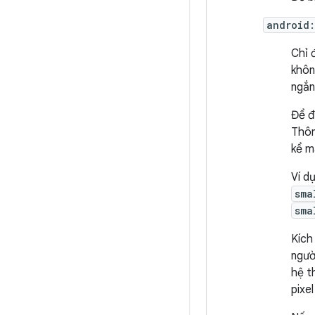
android:
Chỉ 
khôn
ngắn
Để đ
Thôn
kể m
Ví d
sma
sma
Kích
ngườ
hệ t
pixe