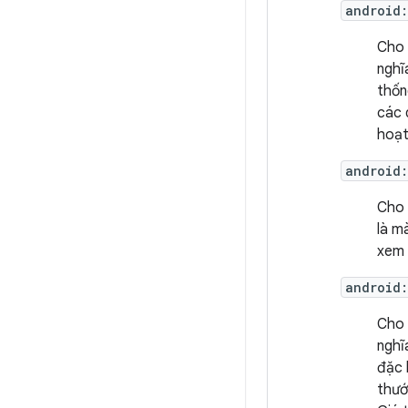
android:
Cho 
nghĩ
thốn
các 
hoạt
android
Cho 
là m
xem 
android
Cho 
nghĩ
đặc 
thướ