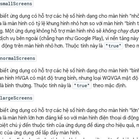
smallScreens
biết ứng dụng có hỗ trợ các hệ số hình dạng cho màn hình "nh
a là màn hình có tỷ lệ khung hình nhỏ hơn so với màn hình "bìn
g. Một ứng dụng không hỗ trợ màn hình nhỏ sẽ
không chạy đượ
dịch vụ bên ngoài (chẳng hạn như Google Play), vì nền tảng nà
 động trên màn hình nhỏ hơn. Thuộc tính này là
"true"
theo m
:normalScreens
biết ứng dụng có hỗ trợ các hệ số hình dạng cho màn hình "bì
àn hình HVGA có mật độ trung bình, nhưng loại WQVGA mật đ
là bình thường. Thuộc tính này là
"true"
theo mặc định.
:largeScreens
biết ứng dụng có hỗ trợ các hệ số hình dạng cho màn hình "lớn
a là màn hình lớn hơn đáng kể so với màn hình điện thoại di độn
biệt chú ý đến thuộc tính của ứng dụng để dùng cho hiệu quả, 
c của ứng dụng để lấp đầy màn hình.