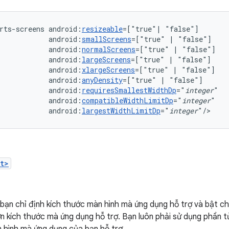
rts-screens
android:
resizeable
=["true"|
android:
smallScreens
=["true"
|
android:
normalScreens
=["true"
|
android:
largeScreens
=["true"
|
android:
xlargeScreens
=["true"
|
android:
anyDensity
=["true"
|
android:
requiresSmallestWidthDp
="
integer
android:
compatibleWidthLimitDp
="
integer
android:
largestWidthLimitDp
="
integer
"/>
t>
bạn chỉ định kích thước màn hình mà ứng dụng hỗ trợ và bật c
ơn kích thước mà ứng dụng hỗ trợ. Bạn luôn phải sử dụng phần t