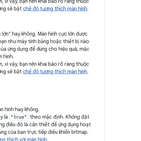
, vì vậy, bạn nên khai báo rõ ràng thuộc
ng sẽ bật
chế độ tương thích màn hình
.
 lớn" hay không. Màn hình cực lớn được
 hạn như máy tính bảng hoặc thiết bị nào
 của ứng dụng để dùng cho hiệu quả, mặc
n hình.
, vì vậy, bạn nên khai báo rõ ràng thuộc
ng sẽ bật
chế độ tương thích màn hình
.
n hình hay không.
ày là
"true"
theo mặc định.
Không
đặt
ng điều đó là cần thiết để ứng dụng hoạt
ụng của bạn trực tiếp điều khiển bitmap.
ng thích với màn hình
.