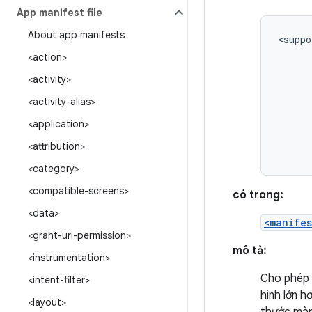
App manifest file
About app manifests
<suppo
<action>
<activity>
<activity-alias>
<application>
<attribution>
<category>
<compatible-screens>
có trong:
<data>
<manifes
<grant-uri-permission>
mô tả:
<instrumentation>
Cho phép 
<intent-filter>
hình lớn h
<layout>