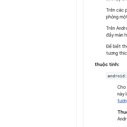
Trên các p
phỏng một 
Trên Andro
đầy màn hì
Để biết t
tương thíc
thuộc tính:
android:
Cho 
này 
tươn
Thu
Andr