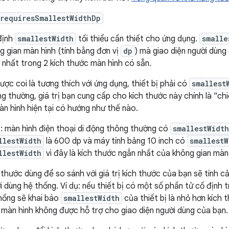
requiresSmallestWidthDp
định
smallestWidth
tối thiểu cần thiết cho ứng dụng.
smalle
g gian màn hình (tính bằng đơn vị
dp
) mà giao diện người dùng
 nhất trong 2 kích thước màn hình có sẵn.
ược coi là tương thích với ứng dụng, thiết bị phải có
smallest
g thường, giá trị bạn cung cấp cho kích thước này chính là "ch
àn hình hiện tại có hướng như thế nào.
ụ: màn hình điện thoại di động thông thường có
smallestWidth
llestWidth
là 600 dp và máy tính bảng 10 inch có
smallestW
llestWidth
vì đây là kích thước ngắn nhất của không gian màn
 thước dùng để so sánh với giá trị kích thước của bạn sẽ tính cả
i dùng hệ thống. Ví dụ: nếu thiết bị có một số phần tử cố định t
hống sẽ khai báo
smallestWidth
của thiết bị là nhỏ hơn kích 
l màn hình không được hỗ trợ cho giao diện người dùng của bạn.