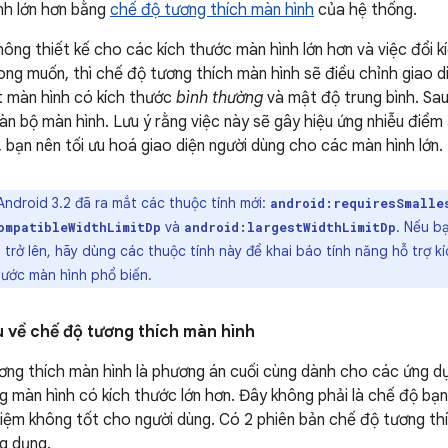
nh lớn hơn bằng
chế độ tương thích màn hình
của hệ thống.
ông thiết kế cho các kích thước màn hình lớn hơn và việc đổi
ng muốn, thì chế độ tương thích màn hình sẽ điều chỉnh giao d
 màn hình có kích thước
bình thường
và mật độ trung bình. Sau
àn bộ màn hình. Lưu ý rằng việc này sẽ gây hiệu ứng nhiễu điểm 
, bạn nên tối ưu hoá giao diện người dùng cho các màn hình lớn.
ndroid 3.2 đã ra mắt các thuộc tính mới:
android:requiresSmalle
và
. Nếu b
ompatibleWidthLimitDp
android:largestWidthLimitDp
 trở lên, hãy dùng các thuộc tính này để khai báo tính năng hỗ trợ k
hước màn hình phổ biến.
u về chế độ tương thích màn hình
ơng thích màn hình là phương án cuối cùng dành cho các ứng d
g màn hình có kích thước lớn hơn. Đây không phải là chế độ bạ
ghiệm không tốt cho người dùng. Có 2 phiên bản chế độ tương th
g dụng.