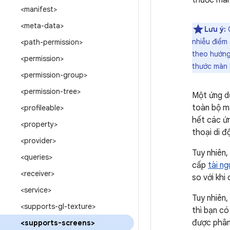
thước màn
<manifest>
<meta-data>
Lưu ý:
C
nhiễu điểm
<path-permission>
theo hướng
<permission>
thước màn 
<permission-group>
<permission-tree>
Một ứng dụ
toàn bộ m
<profileable>
hết các ứn
<property>
thoại di đ
<provider>
Tuy nhiên,
<queries>
cấp
tài n
<receiver>
so với khi
<service>
Tuy nhiên,
<supports-gl-texture>
thì bạn c
được phân
<supports-screens>