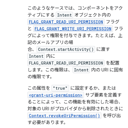
このようなケースでは、コンポーネントをアク
ティブにする
Intent
オブジェクト内の
FLAG_GRANT_READ_URI_PERMISSION
フラグ
と
FLAG_GRANT_WRITE_URI_PERMISSION
フラ
グによって権限を付与できます。たとえば、上
記のメールアプリの場
合、
Context.startActivity()
に渡す
Intent
内に
FLAG_GRANT_READ_URI_PERMISSION
を配置
します。この権限は、
Intent
内の URI に固有
の権限です。
この属性を
"true"
に設定するか、または
<grant-uri-permission>
サブ要素を定義す
ることによって、この機能を有効にした場合、
対象の URI がプロバイダから削除されたときに
Context.revokeUriPermission()
を呼び出
す必要があります。