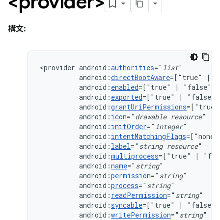
<provider>
構文:
<provider
android:
authorities
="
list
android:
directBootAware
=["true"
|
android:
enabled
=["true"
|
android:
exported
=["true"
|
android:
grantUriPermissions
=["true"
android:
icon
="
drawable
resource
android:
initOrder
="
integer
android:
intentMatchingFlags
=["none"
android:
label
="
string
resource
android:
multiprocess
=["true"
|
android:
name
="
string
android:
permission
="
string
android:
process
="
string
android:
readPermission
="
string
android:
syncable
=["true"
|
android:
writePermission
="
string
"