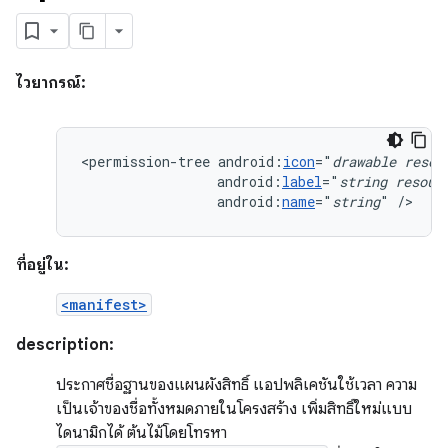
ไวยากรณ์:
<permission-tree
android:
icon
="
drawable
resou
android:
label
="
string
resour
android:
name
="
string
"
/>
ที่อยู่ใน:
<manifest>
description:
ประกาศชื่อฐานของแผนผังสิทธิ์ แอปพลิเคชันใช้เวลา ความ
เป็นเจ้าของชื่อทั้งหมดภายในโครงสร้าง เพิ่มสิทธิ์ใหม่แบบ
ไดนามิกได้ ต้นไม้โดยโทรหา