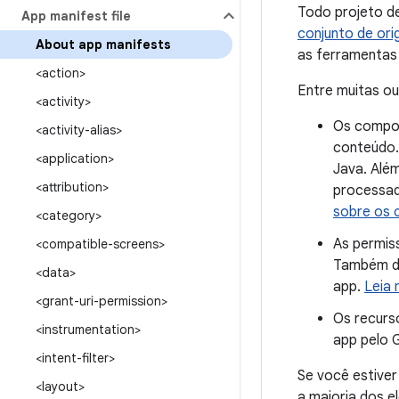
Todo projeto de
App manifest file
conjunto de ori
About app manifests
as ferramentas 
<action>
Entre muitas ou
<activity>
Os compon
<activity-alias>
conteúdo.
<application>
Java. Além
<attribution>
processad
sobre os 
<category>
As permis
<compatible-screens>
Também de
<data>
app.
Leia 
<grant-uri-permission>
Os recurs
<instrumentation>
app pelo 
<intent-filter>
Se você estive
<layout>
a maioria dos e