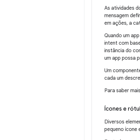
As atividades d
mensagem defin
em ações, a cat
Quando um app 
intent com bas
instância do c
um app possa pr
Um componente d
cada um descre
Para saber mai
Ícones e rótu
Diversos eleme
pequeno ícone 