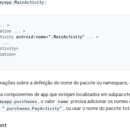
myapp.MainActivity
:
..
ation
...
tivity
android:name=".MainActivity"
...
cation>

rmações sobre a definição do nome do pacote ou namespace,
a componentes de app que estejam localizados em subpacot
myapp.purchases
, o valor
name
precisa adicionar os nomes
o
".purchases.PayActivity"
, ou usar o nome do pacote tot
ent