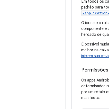
Em todos os cas
padrão para tod
<application
O ícone e o rót
componente é a
herdado de qua
É possível muda
melhor na caixa
iniciem sua ativ
Permissões
Os apps Androi
determinados re
por um rótulo e
manifesto: