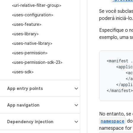
<uri-relative-filter-group>
Se você subclas
<uses-configuration>
poderá iniciá-lo
<uses-feature>
Especifique o 
<uses-library>
exemplo, uma s
<uses-native-library>
<uses-permission>
<manifest
.
<uses-permission-sdk-23>
<applic
<uses-sdk>
<ac
</appli
App entry points
</manifest>
App navigation
No entanto, se 
namespace
do
Dependency injection
namespace for