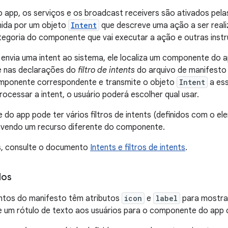
o app, os serviços e os broadcast receivers são ativados pel
ida por um objeto
Intent
que descreve uma ação a ser reali
egoria do componente que vai executar a ação e outras inst
envia uma intent ao sistema, ele localiza um componente do 
e nas declarações do
filtro de intents
do arquivo de manifesto
omponente correspondente e transmite o objeto
Intent
a es
ocessar a intent, o usuário poderá escolher qual usar.
o app pode ter vários filtros de intents (definidos com o e
vendo um recurso diferente do componente.
s, consulte o documento
Intents e filtros de intents
.
los
ntos do manifesto têm atributos
icon
e
label
para mostra
e um rótulo de texto aos usuários para o componente do app