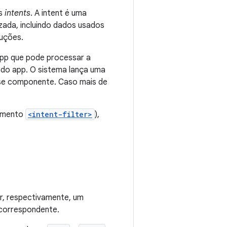
as
intents
. A intent é uma
zada, incluindo dados usados
ruções.
app que pode processar a
 do app. O sistema lança uma
se componente. Caso mais de
lemento
<intent-filter>
),
r, respectivamente, um
 correspondente.