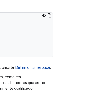
 consulte
Definir o namespace
.
es, como em
 dos subpacotes que estão
almente qualificado.