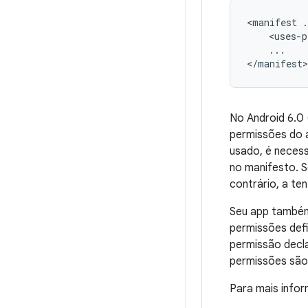
<manifest
.
<uses-p
...

</manifest>
No Android 6.0 
permissões do a
usado, é neces
no manifesto. S
contrário, a te
Seu app também
permissões defi
permissão decl
permissões são
Para mais info