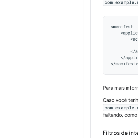
com.example.
<manifest
.
<applic
<ac
</appli
</manifest>
Para mais info
Caso você tenh
com.example.
faltando, com
Filtros de int