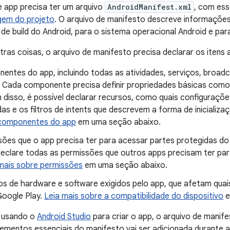
 app precisa ter um arquivo
AndroidManifest.xml
, com ess
gem do projeto
.
O arquivo de manifesto descreve informações
de build do Android, para o sistema operacional Android e par
tras coisas, o arquivo de manifesto precisa declarar os itens 
entes do app, incluindo todas as atividades, serviços, broad
 Cada componente precisa definir propriedades básicas como 
 disso, é possível declarar recursos, como quais configuraçõ
as e os filtros de intents que descrevem a forma de iniciali
componentes do app
em uma seção abaixo.
sões que o app precisa ter para acessar partes protegidas do
clare todas as permissões que outros apps precisam ter pa
mais sobre permissões
em uma seção abaixo.
os de hardware e software exigidos pelo app, que afetam quais
Google Play.
Leia mais sobre a compatibilidade do dispositivo
e
r usando o
Android Studio
para criar o app, o arquivo de manife
lementos essenciais do manifesto vai ser adicionada durante a