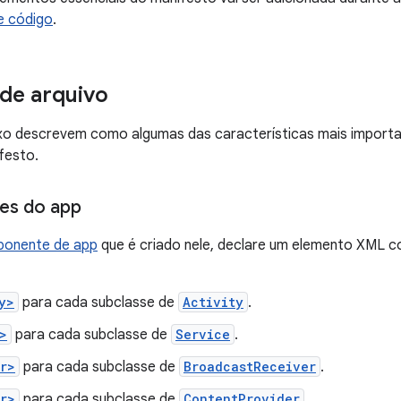
e código
.
de arquivo
xo descrevem como algumas das características mais importan
festo.
s do app
onente de app
que é criado nele, declare um elemento XML c
y>
para cada subclasse de
Activity
.
>
para cada subclasse de
Service
.
r>
para cada subclasse de
BroadcastReceiver
.
r>
para cada subclasse de
ContentProvider
.