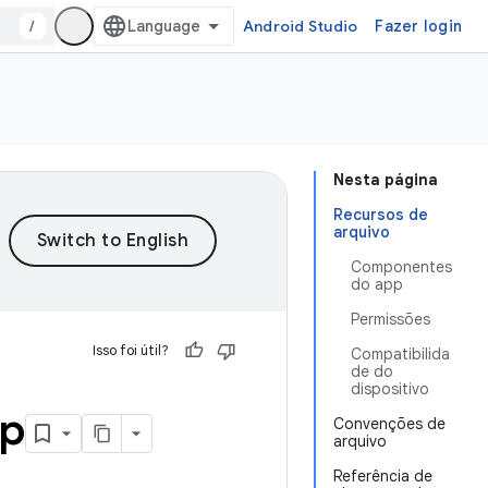
/
Android Studio
Fazer login
Nesta página
Recursos de
arquivo
Componentes
do app
Permissões
Isso foi útil?
Compatibilida
de do
dispositivo
pp
Convenções de
arquivo
Referência de