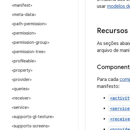
<manifest>
usar
modelos d
<meta-data>
<path-permission>
Recursos 
<permission>
<permission-group>
As seções abai
arquivo de mani
<permission-tree>
<profileable>
Componente
<property>
Para cada
comp
<provider>
manifesto:
<queries>
<activit
<receiver>
<service>
<service
<supports-gl-texture>
<receive
<supports-screens>
<provide