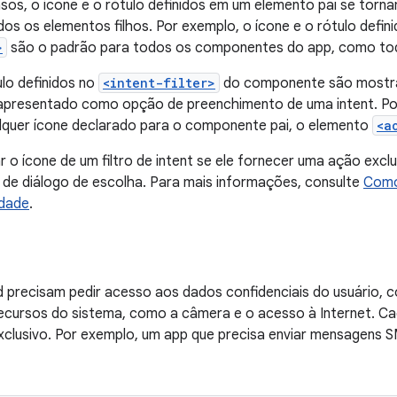
os, o ícone e o rótulo definidos em um elemento pai se torn
os os elementos filhos. Por exemplo, o ícone e o rótulo defin
>
são o padrão para todos os componentes do app, como tod
ulo definidos no
<intent-filter>
do componente são mostra
presentado como opção de preenchimento de uma intent. Por
lquer ícone declarado para o componente pai, o elemento
<a
r o ícone de um filtro de intent se ele fornecer uma ação exclu
 de diálogo de escolha. Para mais informações, consulte
Como
idade
.
d precisam pedir acesso aos dados confidenciais do usuário,
cursos do sistema, como a câmera e o acesso à Internet. Cad
xclusivo. Por exemplo, um app que precisa enviar mensagens SM