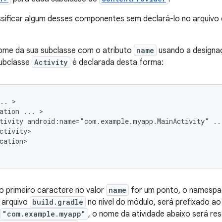
sificar algum desses componentes sem declará-lo no arquivo 
.
nome da sua subclasse com o atributo
name
usando a designa
ubclasse
Activity
é declarada desta forma:
..
ation
...
tivity
android:name="com.example.myapp.MainActivity"
..
cation>

o primeiro caractere no valor
name
for um ponto, o namespa
 arquivo
build.gradle
no nível do módulo, será prefixado a
"com.example.myapp"
, o nome da atividade abaixo será re