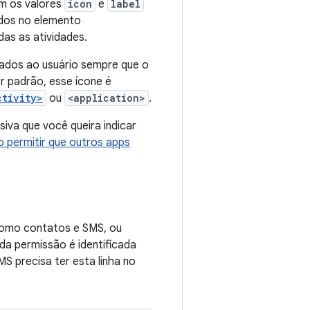
am os valores
icon
e
label
idos no elemento
as as atividades.
dos ao usuário sempre que o
 padrão, esse ícone é
ctivity>
ou
<application>
.
siva que você queira indicar
 permitir que outros apps
 como contatos e SMS, ou
a permissão é identificada
S precisa ter esta linha no