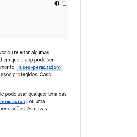
var ou rejeitar algumas
id em que o app pode ser
lemento
<uses-permission>
cursos protegidos. Caso
e pode usar qualquer uma das
permission
, ou uma
 permissões. As novas