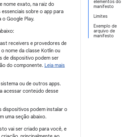
elementos do
e nome exato, na raiz do
manifesto
 essenciais sobre o app para
Limites
a o Google Play.
Exemplo de
abaixo:
arquivo de
manifesto
cast receivers e provedores de
o nome da classe Kotlin ou
es de dispositivo podem ser
zação do componente.
Leia mais
 sistema ou de outros apps.
ra acessar conteúdo desse
 dispositivos podem instalar o
m uma seção abaixo.
sto vai ser criado para você, e
 criação, principalmente ao