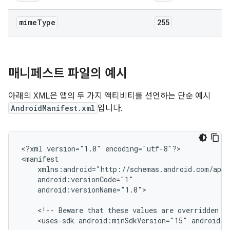
mime
Type
255
매니페스트 파일의 예시
아래의 XML은 앱의 두 가지 액티비티를 선언하는 단순 예시
AndroidManifest.xml
입니다.
<?xml
version="1.0"
encoding="utf-8"?>

android:versionName="1.0">

<!--
Beware
that
these
values
are
overridden
b
<uses-sdk
android:minSdkVersion="15"
android:t