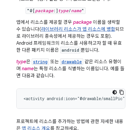
"@[
package
:]
type
/
name
"
앱에서 리소스를 제공할 경우
package
이름을 생략할
수 있습니다(
라이브러리 리소스가 앱 리소스에 병합
되므
로 라이브러리 종속성에서 제공하는 경우도 포함).
Android 프레임워크의 리소스를 사용하고자 할 때 유효
한 다른 패키지 이름은
android
뿐입니다.
type
은
string
또는
drawable
같은 리소스 유형이
며
name
는 특정 리소스를 식별하는 이름입니다. 예를 들
면 다음과 같습니다.
<activity
android:icon="@drawable/smallPic"
.
프로젝트에 리소스를 추가하는 방법에 관한 자세한 내용
은
앱 리소스 개요
를 참고하세요.