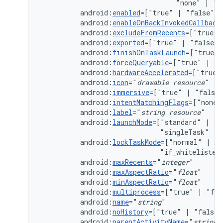
"none"
|
android:
enabled
=["true"
|
android:
enableOnBackInvokedCallback
android:
excludeFromRecents
=["true"
android:
exported
=["true"
|
android:
finishOnTaskLaunch
=["true"
android:
forceQueryable
=["true"
|
android:
hardwareAccelerated
=["true"
android:
icon
="
drawable
resource
android:
immersive
=["true"
|
android:
intentMatchingFlags
=["none"
android:
label
="
string
resource
android:
launchMode
=["standard"
|
"s
"singleTask"
|
android:
lockTaskMode
=["normal"
|
"n
"if_whitelisted
android:
maxRecents
="
integer
android:
maxAspectRatio
="
float
android:
minAspectRatio
="
float
android:
multiprocess
=["true"
|
android:
name
="
string
android:
noHistory
=["true"
|
"false"
android:
parentActivityName
="
string
"