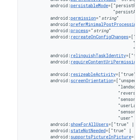
android:
persistableMode
=["persistRo
"persistAc
android:
permission
="
string
android:
preferMinimalPostProcessing
android:
process
="
string
android:
recreateOnConfigChanges
=["c
"k
"n
android:
relinquishTaskIdentity
=["tr
android:
requireContentUriPermission
android:
resizeableActivity
=["true"
android:
screenOrientation
=["unspeci
"landsca
"reverse
"sensorL
"userLan
"sensor"
"user"
|
android:
showForAllUsers
=["true"
|
android:
stateNotNeeded
=["true"
|
android:
supportsPictureInPicture
=["