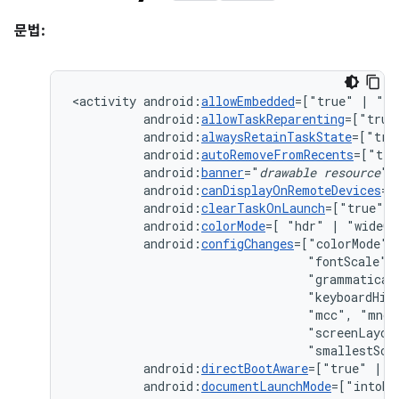
문법:
<activity
android:
allowEmbedded
=["true"
|
android:
allowTaskReparenting
=["true
android:
alwaysRetainTaskState
=["tru
android:
autoRemoveFromRecents
=["tru
android:
banner
="
drawable
resource
android:
canDisplayOnRemoteDevices
=[
android:
clearTaskOnLaunch
=["true"
|
android:
colorMode
=[
"hdr"
|
android:
configChanges
=["colorMode",
"fontScale",
"grammatical
"keyboardHid
"mcc",
"mnc"
"screenLayou
"smallestScr
android:
directBootAware
=["true"
|
android:
documentLaunchMode
=["intoEx