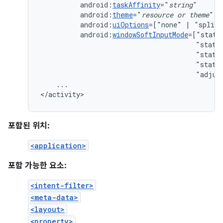
android:
taskAffinity
="
string
android:
theme
="
resource
or
theme
android:
uiOptions
=["none"
|
android:
windowSoftInputMode
"state
"state
"state
"adjus
...

</activity>
포함된 위치:
<application>
포함 가능한 요소:
<intent-filter>
<meta-data>
<layout>
<property>