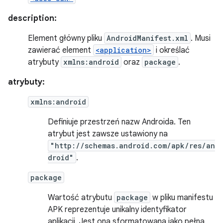
description:
Element główny pliku
AndroidManifest.xml
. Musi
zawierać element
<application>
i określać
atrybuty
xmlns:android
oraz
package
.
atrybuty:
xmlns:android
Definiuje przestrzeń nazw Androida. Ten
atrybut jest zawsze ustawiony na
"http://schemas.android.com/apk/res/an
droid"
.
package
Wartość atrybutu
package
w pliku manifestu
APK reprezentuje unikalny identyfikator
aplikacji. Jest ona sformatowana jako pełna