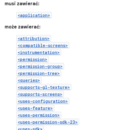
musi zawierać:
<application>
może zawierać:
<attribution>
<compatible-screens>
<instrumentation>
<permission>
<permission-group>
<permission-tree>
<queries>
<supports-gl-texture>
<supports-screens>
<uses-configuration>
<uses-feature>
<uses-permission>
<uses-permission-sdk-23>
<uses-sdk>