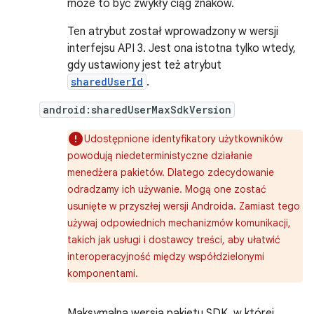
może to być zwykły ciąg znaków.
Ten atrybut został wprowadzony w wersji
interfejsu API 3. Jest ona istotna tylko wtedy,
gdy ustawiony jest też atrybut
sharedUserId
.
android:sharedUserMaxSdkVersion
Udostępnione identyfikatory użytkowników
powodują niedeterministyczne działanie
menedżera pakietów. Dlatego zdecydowanie
odradzamy ich używanie. Mogą one zostać
usunięte w przyszłej wersji Androida. Zamiast tego
używaj odpowiednich mechanizmów komunikacji,
takich jak usługi i dostawcy treści, aby ułatwić
interoperacyjność między współdzielonymi
komponentami.
Maksymalna wersja pakietu SDK, w której