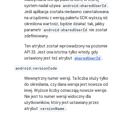
system nadal używa
android:sharedUserId
.
Jeśli aplikacja została niedawno zainstalowana
na urządzeniu z wersją pakietu SDK wyższą niż
określona wartość, będzie działać tak, jakby
parametr
android:sharedUserId
nie został
zdefiniowany.
Ten atrybut został wprowadzony na poziomie
API 33. Jest ona istotna tylko wtedy, gdy
ustawiony jest też atrybut
sharedUserId
.
android:versionCode
Wewnętrzny numer wersji. Ta liczba służy tylko
do określania, czy dana wersja jest nowsza od
innej. Wyższe liczby oznaczają nowsze wersje.
Nie jest to numer wersji widoczny dla
użytkowników, który jest ustawiany przez
atrybut
versionName
.