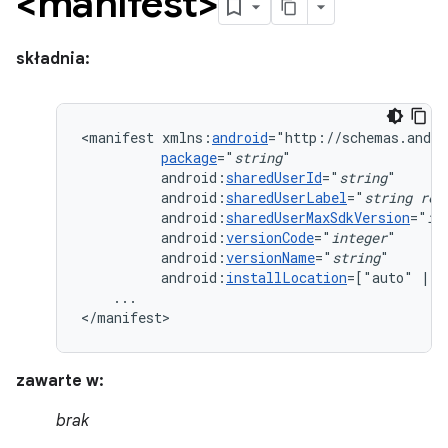
<manifest>
składnia:
<manifest
xmlns:
android
package
="
string
android:
sharedUserId
="
string
android:
sharedUserLabel
="
string
res
android:
sharedUserMaxSdkVersion
="
in
android:
versionCode
="
integer
android:
versionName
="
string
android:
installLocation
=["auto"
|
"
...

</manifest>
zawarte w:
brak