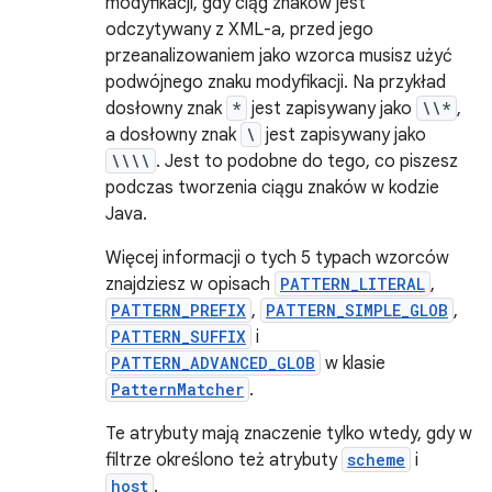
modyfikacji, gdy ciąg znaków jest
odczytywany z XML-a, przed jego
przeanalizowaniem jako wzorca musisz użyć
podwójnego znaku modyfikacji. Na przykład
dosłowny znak
*
jest zapisywany jako
\\*
,
a dosłowny znak
\
jest zapisywany jako
\\\\
. Jest to podobne do tego, co piszesz
podczas tworzenia ciągu znaków w kodzie
Java.
Więcej informacji o tych 5 typach wzorców
znajdziesz w opisach
PATTERN_LITERAL
,
PATTERN_PREFIX
,
PATTERN_SIMPLE_GLOB
,
PATTERN_SUFFIX
i
PATTERN_ADVANCED_GLOB
w klasie
PatternMatcher
.
Te atrybuty mają znaczenie tylko wtedy, gdy w
filtrze określono też atrybuty
scheme
i
host
.