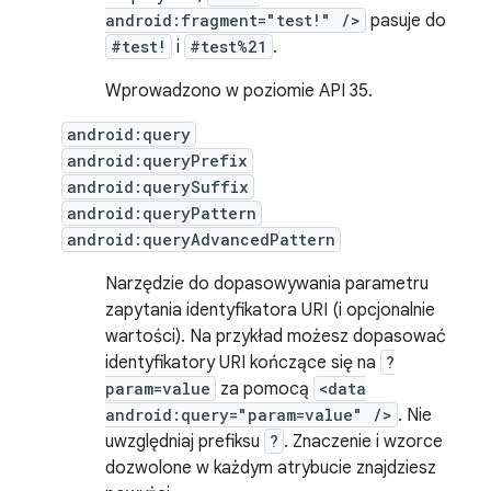
android:fragment="test!" />
pasuje do
#test!
i
#test%21
.
Wprowadzono w poziomie API 35.
android:query
android:queryPrefix
android:querySuffix
android:queryPattern
android:queryAdvancedPattern
Narzędzie do dopasowywania parametru
zapytania identyfikatora URI (i opcjonalnie
wartości). Na przykład możesz dopasować
identyfikatory URI kończące się na
?
param=value
za pomocą
<data
android:query="param=value" />
. Nie
uwzględniaj prefiksu
?
. Znaczenie i wzorce
dozwolone w każdym atrybucie znajdziesz