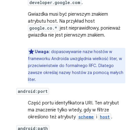
developer.google.com
.
Gwiazdka musi być pierwszym znakiem
atrybutu host. Na przykład host
google.co.*
jest nieprawidłowy, ponieważ
gwiazdka nie jest pierwszym znakiem.
Uwaga
: dopasowywanie nazw hostów w
frameworku Androida uwzględnia wielkość liter, w
przeciwieństwie do formalnego RFC. Dlatego
zawsze określaj nazwy hostów za pomocą małych
liter.
android:port
Część portu identyfikatora URI. Ten atrybut
ma znaczenie tylko wtedy, gdy w filtrze
określono też atrybuty
scheme
i
host
.
android:path