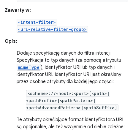
Zawarty w:
<intent-filter>
<uri-relative-filter-group>
Opis:
Dodaje specyfikację danych do filtra intencji.
Specyfikacja to typ danych (za pomocą atrybutu
mimeType
), identyfikator URI lub typ danych i
identyfikator URI. Identyfikator URI jest określany
przez osobne atrybuty dla każdej jego części:
<scheme>://<host>:<port>[<path>|
<pathPrefix>|<pathPattern>|
<pathAdvancedPattern>|<pathSuffix>]
Te atrybuty określające format identyfikatora URI
są opcjonalne, ale też wzajemnie od siebie zależne: