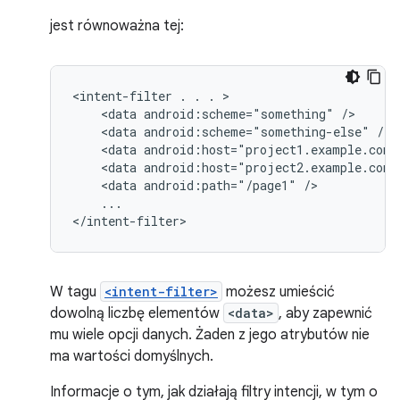
jest równoważna tej:
<intent-filter
.
.
.
<data
android:scheme="something"
<data
android:scheme="something-else"
<data
android:host="project1.example.com"
<data
android:host="project2.example.com"
<data
android:path="/page1"
...

</intent-filter>
W tagu
<intent-filter>
możesz umieścić
dowolną liczbę elementów
<data>
, aby zapewnić
mu wiele opcji danych. Żaden z jego atrybutów nie
ma wartości domyślnych.
Informacje o tym, jak działają filtry intencji, w tym o