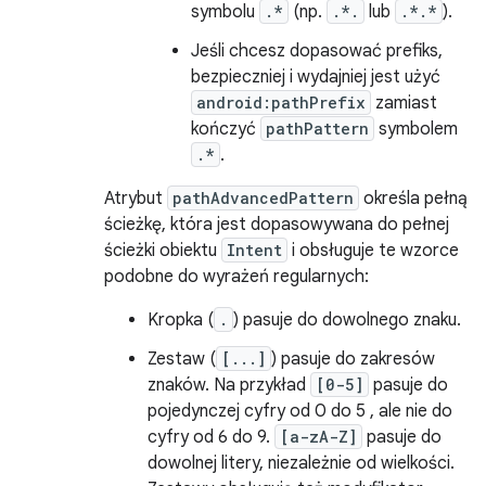
symbolu
.*
(np.
.*.
lub
.*.*
).
Jeśli chcesz dopasować prefiks,
bezpieczniej i wydajniej jest użyć
android:pathPrefix
zamiast
kończyć
pathPattern
symbolem
.*
.
Atrybut
pathAdvancedPattern
określa pełną
ścieżkę, która jest dopasowywana do pełnej
ścieżki obiektu
Intent
i obsługuje te wzorce
podobne do wyrażeń regularnych:
Kropka (
.
) pasuje do dowolnego znaku.
Zestaw (
[...]
) pasuje do zakresów
znaków. Na przykład
[0-5]
pasuje do
pojedynczej cyfry od 0 do 5 , ale nie do
cyfry od 6 do 9.
[a-zA-Z]
pasuje do
dowolnej litery, niezależnie od wielkości.