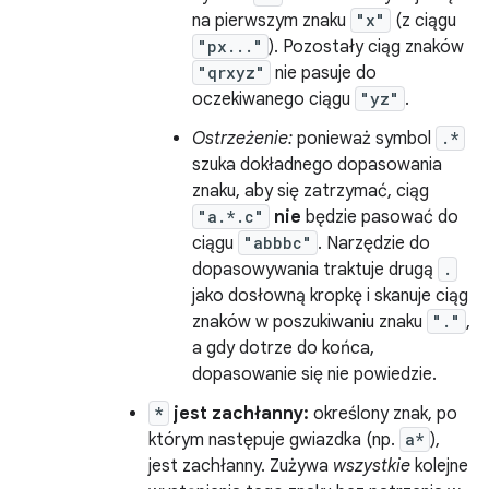
na pierwszym znaku
"x"
(z ciągu
"px..."
). Pozostały ciąg znaków
"qrxyz"
nie pasuje do
oczekiwanego ciągu
"yz"
.
Ostrzeżenie:
ponieważ symbol
.*
szuka dokładnego dopasowania
znaku, aby się zatrzymać, ciąg
"a.*.c"
nie
będzie pasować do
ciągu
"abbbc"
. Narzędzie do
dopasowywania traktuje drugą
.
jako dosłowną kropkę i skanuje ciąg
znaków w poszukiwaniu znaku
"."
,
a gdy dotrze do końca,
dopasowanie się nie powiedzie.
*
jest zachłanny:
określony znak, po
którym następuje gwiazdka (np.
a*
),
jest zachłanny. Zużywa
wszystkie
kolejne