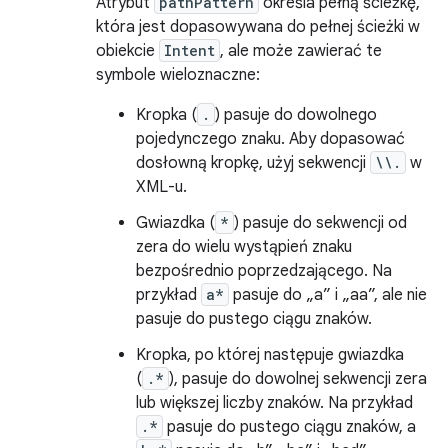
Atrybut
pathPattern
określa pełną ścieżkę,
która jest dopasowywana do pełnej ścieżki w
obiekcie
Intent
, ale może zawierać te
symbole wieloznaczne:
Kropka (
.
) pasuje do dowolnego
pojedynczego znaku. Aby dopasować
dosłowną kropkę, użyj sekwencji
\\.
w
XML-u.
Gwiazdka (
*
) pasuje do sekwencji od
zera do wielu wystąpień znaku
bezpośrednio poprzedzającego. Na
przykład
a*
pasuje do „a” i „aa”, ale nie
pasuje do pustego ciągu znaków.
Kropka, po której następuje gwiazdka
(
.*
), pasuje do dowolnej sekwencji zera
lub większej liczby znaków. Na przykład
.*
pasuje do pustego ciągu znaków, a