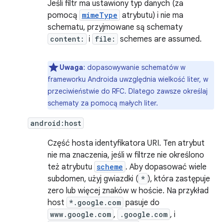
Jeśli filtr ma ustawiony typ danych (za
pomocą
mimeType
atrybutu) i nie ma
schematu, przyjmowane są schematy
content:
i
file:
schemes are assumed.
Uwaga
: dopasowywanie schematów w
frameworku Androida uwzględnia wielkość liter, w
przeciwieństwie do RFC. Dlatego zawsze określaj
schematy za pomocą małych liter.
android:host
Część hosta identyfikatora URI. Ten atrybut
nie ma znaczenia, jeśli w filtrze nie określono
też atrybutu
scheme
. Aby dopasować wiele
subdomen, użyj gwiazdki (
*
), która zastępuje
zero lub więcej znaków w hoście. Na przykład
host
*.google.com
pasuje do
www.google.com
,
.google.com
, i