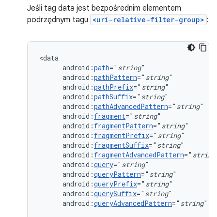
Jeśli tag data jest bezpośrednim elementem
podrzędnym tagu
<uri-relative-filter-group>
:
android:
path
="
string
android:
pathPattern
="
string
android:
pathPrefix
="
string
android:
pathSuffix
="
string
android:
pathAdvancedPattern
="
string
android:
fragment
="
string
android:
fragmentPattern
="
string
android:
fragmentPrefix
="
string
android:
fragmentSuffix
="
string
android:
fragmentAdvancedPattern
="
string
android:
query
="
string
android:
queryPattern
="
string
android:
queryPrefix
="
string
android:
querySuffix
="
string
android:
queryAdvancedPattern
="
string
"
/