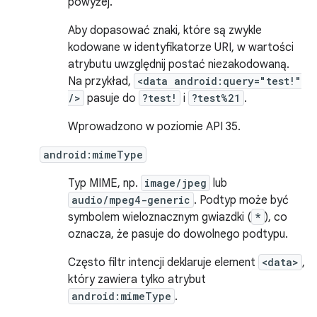
powyżej.
Aby dopasować znaki, które są zwykle
kodowane w identyfikatorze URI, w wartości
atrybutu uwzględnij postać niezakodowaną.
Na przykład,
<data android:query="test!"
/>
pasuje do
?test!
i
?test%21
.
Wprowadzono w poziomie API 35.
android:mimeType
Typ MIME, np.
image/jpeg
lub
audio/mpeg4-generic
. Podtyp może być
symbolem wieloznacznym gwiazdki (
*
), co
oznacza, że pasuje do dowolnego podtypu.
Często filtr intencji deklaruje element
<data>
,
który zawiera tylko atrybut
android:mimeType
.