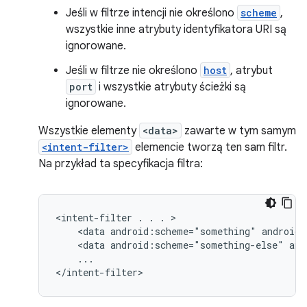
Jeśli w filtrze intencji nie określono
scheme
,
wszystkie inne atrybuty identyfikatora URI są
ignorowane.
Jeśli w filtrze nie określono
host
, atrybut
port
i wszystkie atrybuty ścieżki są
ignorowane.
Wszystkie elementy
<data>
zawarte w tym samym
<intent-filter>
elemencie tworzą ten sam filtr.
Na przykład ta specyfikacja filtra:
<intent-filter
.
.
.
<data
android:scheme="something"
android:
<data
android:scheme="something-else"
and
...

</intent-filter>