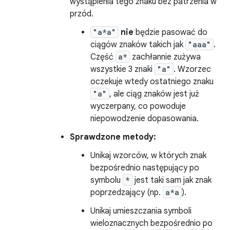
wystąpienia tego znaku bez patrzenia w
przód.
"a*a"
nie
będzie pasować do
ciągów znaków takich jak
"aaa"
.
Część
a*
zachłannie zużywa
wszystkie 3 znaki
"a"
. Wzorzec
oczekuje wtedy ostatniego znaku
"a"
, ale ciąg znaków jest już
wyczerpany, co powoduje
niepowodzenie dopasowania.
Sprawdzone metody:
Unikaj wzorców, w których znak
bezpośrednio następujący po
symbolu
*
jest taki sam jak znak
poprzedzający (np.
a*a
).
Unikaj umieszczania symboli
wieloznacznych bezpośrednio po