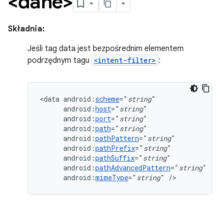
<dane>
Składnia:
Jeśli tag data jest bezpośrednim elementem
podrzędnym tagu
<intent-filter>
:
<data
android:
scheme
="
string
android:
host
="
string
android:
port
="
string
android:
path
="
string
android:
pathPattern
="
string
android:
pathPrefix
="
string
android:
pathSuffix
="
string
android:
pathAdvancedPattern
="
string
android:
mimeType
="
string
"
/>