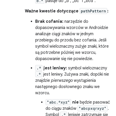
b.*
pasuje do „b”, „bc” i „bcd”.
Ważne kwestie dotyczące
pathPattern
:
Brak cofania:
narzędzie do
dopasowywania wzorców w Androidzie
analizuje ciągi znaków w jednym
przebiegu do przodu bez cofania. Jeśli
symbol wieloznaczny zużyje znaki, które
są potrzebne później we wzorcu,
dopasowanie się nie powiedzie.
.*
jest leniwy:
symbol wieloznaczny
.*
jest leniwy. Zużywa znaki, dopóki nie
znajdzie
pierwszego
wystąpienia
następnego dosłownego znaku we
wzorcu.
"abc.*xyz"
nie
będzie pasować
do ciągu znaków
"abcpxqrxyz"
.
Symbol
.*
leniwie zatrzymuje się