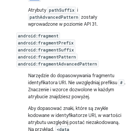
Atrybuty
pathSuffix
i
pathAdvancedPattern
zostały
wprowadzone w poziomie API 31.
android:fragment
android:fragmentPrefix
android:fragmentSuffix
android:fragmentPattern
android:fragmentAdvancedPattern
Narzędzie do dopasowywania fragmentu
identyfikatora URI. Nie uwzględniaj prefiksu
#
.
Znaczenie i wzorce dozwolone w każdym
atrybucie znajdziesz powyżej.
Aby dopasować znaki, które są zwykle
kodowane w identyfikatorze URI, w wartości
atrybutu uwzględnij postać niezakodowaną.
Na przykład,
<data