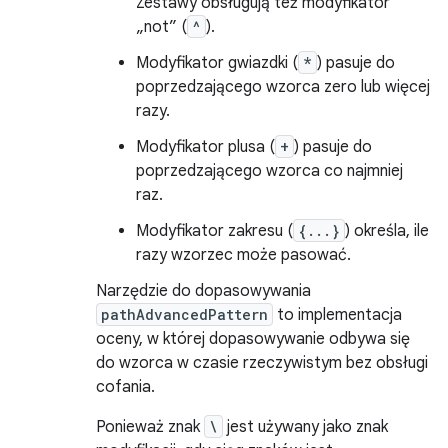
Zestawy obsługują też modyfikator
„not” (
^
).
Modyfikator gwiazdki (
*
) pasuje do
poprzedzającego wzorca zero lub więcej
razy.
Modyfikator plusa (
+
) pasuje do
poprzedzającego wzorca co najmniej
raz.
Modyfikator zakresu (
{...}
) określa, ile
razy wzorzec może pasować.
Narzędzie do dopasowywania
pathAdvancedPattern
to implementacja
oceny, w której dopasowywanie odbywa się
do wzorca w czasie rzeczywistym bez obsługi
cofania.
Ponieważ znak
\
jest używany jako znak