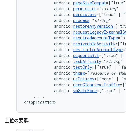
android:
pageSizeCompat
=["true"
|
android:
permission
="
string
android:
persistent
=["true"
|
android:
process
="
string
android:
restoreAnyVersion
=["true
android:
requestLegacyExternalSto
android:
requiredAccountType
="
str
android:
resizeableActivity
=["tru
android:
restrictedAccountType
="
s
android:
supportsRtl
=["true"
|
android:
taskAffinity
="
string
android:
testOnly
=["true"
|
android:
theme
="
resource
or
theme
android:
uiOptions
=["none"
|
android:
usesCleartextTraffic
=["t
android:
vmSafeMode
=["true"
|
"fa
.
.
.

</application>
上位の要素: