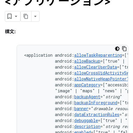
<アプリケーション>
構文:
<application
android:
allowTaskReparenting
=["t
android:
allowBackup
=["true"
|
android:
allowClearUserData
=["tru
android:
allowCrossUidActivitySwi
android:
allowNativeHeapPointerTa
android:
appCategory
=["accessibil
"image"
|
"maps"
|
"news"
|
"pr
android:
backupAgent
="
string
android:
backupInForeground
=["tru
android:
banner
="
drawable
resourc
android:
dataExtractionRules
="
str
android:
debuggable
=["true"
|
android:
description
="
string
reso
android:
enabled
=["true"
|