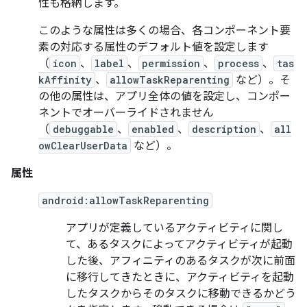
性も格納します。
このような属性は多くの場合、各コンポーネント要
素の対応する属性のデフォルト値を設定します
（
icon
、
label
、
permission
、
process
、
tas
kAffinity
、
allowTaskReparenting
など）。そ
の他の属性は、アプリ全体の値を設定し、コンポー
ネントでオーバーライドされません
（
debuggable
、
enabled
、
description
、
all
owClearUserData
など）。
属性
android:allowTaskReparenting
アプリが定義しているアクティビティに関し
て、あるタスクによってアクティビティが起動
した後、アフィニティのあるタスクが次に前面
に移行してきたときに、アクティビティを起動
したタスクからそのタスクに移動できるかどう