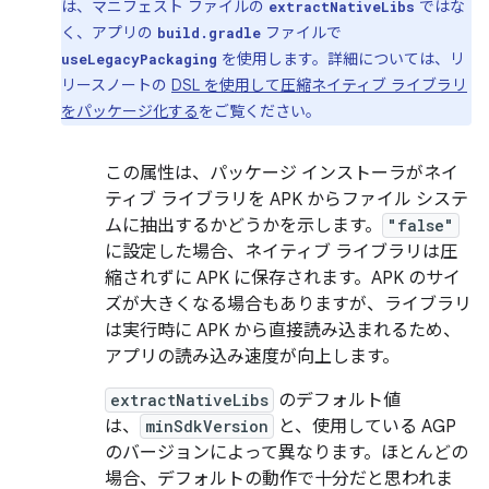
は、マニフェスト ファイルの
ではな
extractNativeLibs
く、アプリの
ファイルで
build.gradle
を使用します。詳細については、リ
useLegacyPackaging
リースノートの
DSL を使用して圧縮ネイティブ ライブラリ
をパッケージ化する
をご覧ください。
この属性は、パッケージ インストーラがネイ
ティブ ライブラリを APK からファイル システ
ムに抽出するかどうかを示します。
"false"
に設定した場合、ネイティブ ライブラリは圧
縮されずに APK に保存されます。APK のサイ
ズが大きくなる場合もありますが、ライブラリ
は実行時に APK から直接読み込まれるため、
アプリの読み込み速度が向上します。
extractNativeLibs
のデフォルト値
は、
minSdkVersion
と、使用している AGP
のバージョンによって異なります。ほとんどの
場合、デフォルトの動作で十分だと思われま