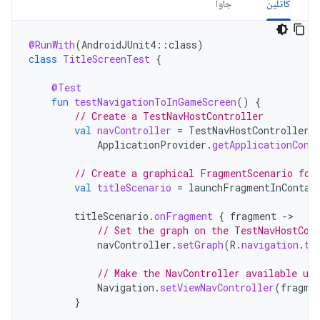
کاتلین
جاوا
@RunWith
(
AndroidJUnit4
::
class
)
class
TitleScreenTest
{
@Test
fun
testNavigationToInGameScreen
()
{
// Create a TestNavHostController
val
navController
=
TestNavHostController
(
ApplicationProvider
.
getApplicationCont
// Create a graphical FragmentScenario for
val
titleScenario
=
launchFragmentInContai
titleScenario
.
onFragment
{
fragment
-
// Set the graph on the TestNavHostCon
navController
.
setGraph
(
R
.
navigation
.
tr
// Make the NavController available us
Navigation
.
setViewNavController
(
fragme
}