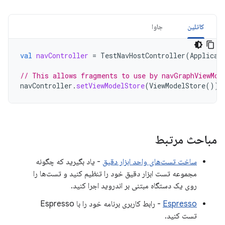
کاتلین
جاوا
val
navController
=
TestNavHostController
(
Applicat
// This allows fragments to use by navGraphViewMod
navController
.
setViewModelStore
(
ViewModelStore
())
مباحث مرتبط
ساخت تست‌های واحد ابزار دقیق
- یاد بگیرید که چگونه
مجموعه تست ابزار دقیق خود را تنظیم کنید و تست‌ها را
روی یک دستگاه مبتنی بر اندروید اجرا کنید.
Espresso
- رابط کاربری برنامه خود را با Espresso
تست کنید.