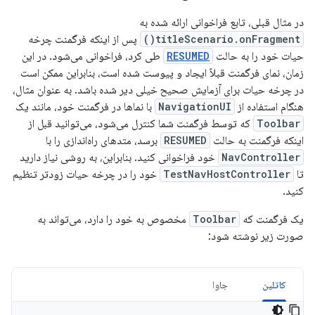
در مثال قبلی، تابع فراخوانی ارائه شده به
titleScenario.onFragment()
پس از اینکه فرگمنت چرخه
حیات خود را به حالت
RESUMED
طی کرد، فراخوانی می‌شود. در این
زمان، نمای فرگمنت قبلاً ایجاد و پیوست شده است، بنابراین ممکن است
در چرخه حیات برای آزمایش صحیح خیلی دیر شده باشد. به عنوان مثال،
هنگام استفاده از
NavigationUI
با نماها در فرگمنت خود، مانند یک
Toolbar
که توسط فرگمنت شما کنترل می‌شود، می‌توانید قبل از
اینکه فرگمنت به حالت
RESUMED
برسد، متدهای راه‌اندازی را با
NavController
خود فراخوانی کنید. بنابراین، به روشی نیاز دارید
تا
TestNavHostController
خود را در چرخه حیات زودتر تنظیم
کنید.
یک فرگمنت که
Toolbar
مخصوص به خود را دارد، می‌تواند به
صورت زیر نوشته شود:
کاتلین
جاوا