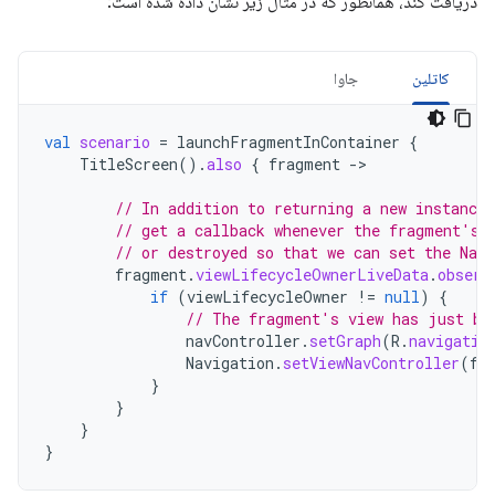
دریافت کند، همانطور که در مثال زیر نشان داده شده است:
کاتلین
جاوا
val
scenario
=
launchFragmentInContainer
{
TitleScreen
().
also
{
fragment
-
>

// In addition to returning a new instance
// get a callback whenever the fragment's 
// or destroyed so that we can set the NavC
fragment
.
viewLifecycleOwnerLiveData
.
observ
if
(
viewLifecycleOwner
!=
null
)
{
// The fragment's view has just be
navController
.
setGraph
(
R
.
navigatio
Navigation
.
setViewNavController
(
fr
}
}
}
}