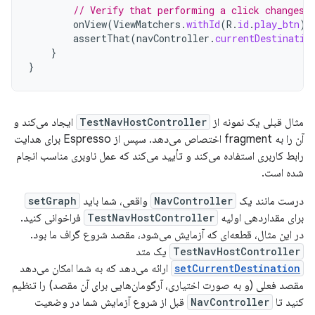
// Verify that performing a click changes 
onView
(
ViewMatchers
.
withId
(
R
.
id
.
play_btn
))
assertThat
(
navController
.
currentDestinatio
}
}
مثال قبلی یک نمونه از
TestNavHostController
ایجاد می‌کند و
آن را به fragment اختصاص می‌دهد. سپس از Espresso برای هدایت
رابط کاربری استفاده می‌کند و تأیید می‌کند که عمل ناوبری مناسب انجام
شده است.
درست مانند یک
NavController
واقعی، شما باید
setGraph
برای مقداردهی اولیه
TestNavHostController
فراخوانی کنید.
در این مثال، قطعه‌ای که آزمایش می‌شود، مقصد شروع گراف ما بود.
TestNavHostController
یک متد
setCurrentDestination
ارائه می‌دهد که به شما امکان می‌دهد
مقصد فعلی (و به صورت اختیاری، آرگومان‌هایی برای آن مقصد) را تنظیم
کنید تا
NavController
قبل از شروع آزمایش شما در وضعیت