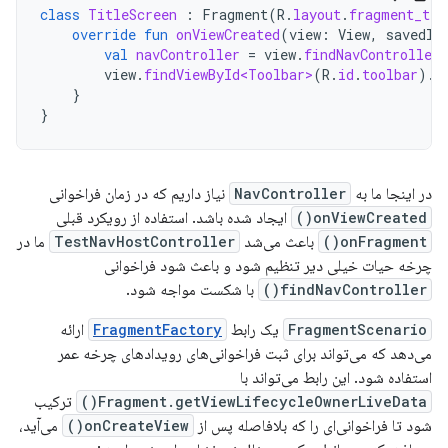
class
TitleScreen
:
Fragment
(
R
.
layout
.
fragment_tit
override
fun
onViewCreated
(
view
:
View
,
savedIn
val
navController
=
view
.
findNavController
view
.
findViewById<Toolbar>
(
R
.
id
.
toolbar
).
s
}
}
در اینجا ما به
NavController
نیاز داریم که در زمان فراخوانی
onViewCreated()
ایجاد شده باشد. استفاده از رویکرد قبلی
onFragment()
باعث می‌شد
TestNavHostController
ما در
چرخه حیات خیلی دیر تنظیم شود و باعث شود فراخوانی
findNavController()
با شکست مواجه شود.
FragmentScenario
یک رابط
FragmentFactory
ارائه
می‌دهد که می‌تواند برای ثبت فراخوانی‌های رویدادهای چرخه عمر
استفاده شود. این رابط می‌تواند با
Fragment.getViewLifecycleOwnerLiveData()
ترکیب
شود تا فراخوانی‌ای را که بلافاصله پس از
onCreateView()
می‌آید،