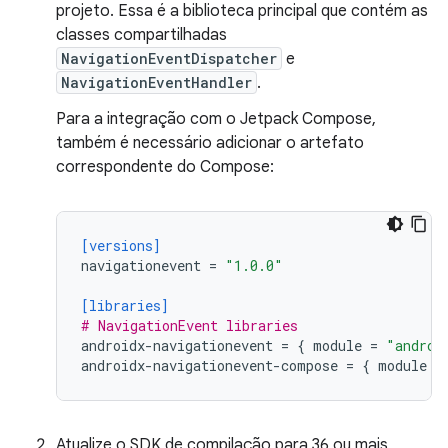
projeto. Essa é a biblioteca principal que contém as
classes compartilhadas
NavigationEventDispatcher
e
NavigationEventHandler
.
Para a integração com o Jetpack Compose,
também é necessário adicionar o artefato
correspondente do Compose:
[versions]
navigationevent
=
"1.0.0"
[libraries]
# NavigationEvent libraries
androidx-navigationevent
=
{
module
=
"androi
androidx-navigationevent-compose
=
{
module
=
Atualize o SDK de compilação para 36 ou mais