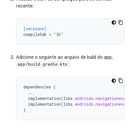
recente:
[versions]
compileSdk
=
"36"
Adicione o seguinte ao arquivo de build do app,
app/build.gradle.kts
:
dependencies
{
...
implementation
(
libs
.
androidx
.
navigationeven
implementation
(
libs
.
androidx
.
navigationeven
}