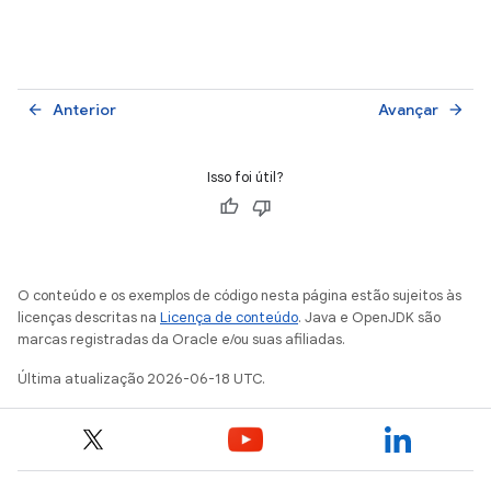
Anterior
Avançar
arrow_back
arrow_forward
Isso foi útil?
O conteúdo e os exemplos de código nesta página estão sujeitos às
licenças descritas na
Licença de conteúdo
. Java e OpenJDK são
marcas registradas da Oracle e/ou suas afiliadas.
Última atualização 2026-06-18 UTC.