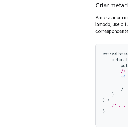
Criar metad
Para criar um 
lambda, use a 
correspondente
entry<Home>
metadat
put
// 
if
}
}
)
{
// ...
}