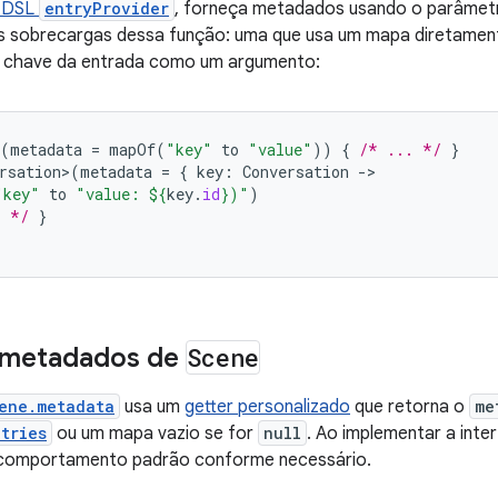
a DSL
entryProvider
, forneça metadados usando o parâme
as sobrecargas dessa função: uma que usa um mapa diretamen
a chave da entrada como um argumento:
(
metadata
=
mapOf
(
"key"
to
"value"
))
{
/* ... */
}
rsation>
(
metadata
=
{
key
:
Conversation
-
"key"
to
"value: 
${
key
.
id
}
)"
)
. */
}
 metadados de
Scene
ene.metadata
usa um
getter personalizado
que retorna o
me
tries
ou um mapa vazio se for
null
. Ao implementar a inte
e comportamento padrão conforme necessário.