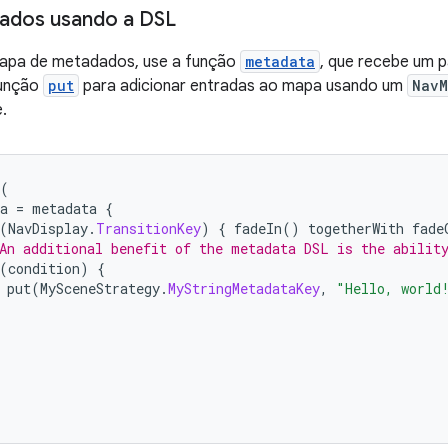
ados usando a DSL
mapa de metadados, use a função
metadata
, que recebe um 
função
put
para adicionar entradas ao mapa usando um
NavM
.
(
a
=
metadata
{
(
NavDisplay
.
TransitionKey
)
{
fadeIn
()
togetherWith
fade
An additional benefit of the metadata DSL is the abilit
(
condition
)
{
put
(
MySceneStrategy
.
MyStringMetadataKey
,
"Hello, world