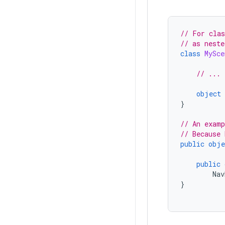
// For clas
// as neste
class
MySce
// ...
object
}
// An examp
// Because 
public
obje
public
Nav
}