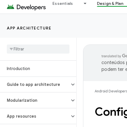
Essentials
Design & Plan
APP ARCHITECTURE
conteúdos p
Introduction
podem ter e
Guide to app architecture
Android Developer
Modularization
Confi
App resources