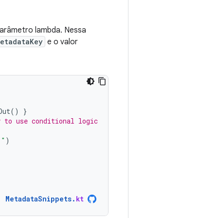
parâmetro lambda. Nessa
etadataKey
e o valor
Out
()
}
y to use conditional logic
!"
)
MetadataSnippets
.
kt