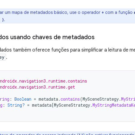
iar um mapa de metadados básico, use o operador
com a função
+
.
 }
dos usando chaves de metadados
ados também oferece funções para simplificar a leitura de
ey
.
ndroidx.navigation3.runtime.contains
ndroidx.navigation3.runtime.get
ring
:
Boolean
=
metadata
.
contains
(
MySceneStrategy
.
MyStr
g
:
String?
=
metadata
[
MySceneStrategy
.
MyStringMetadataK