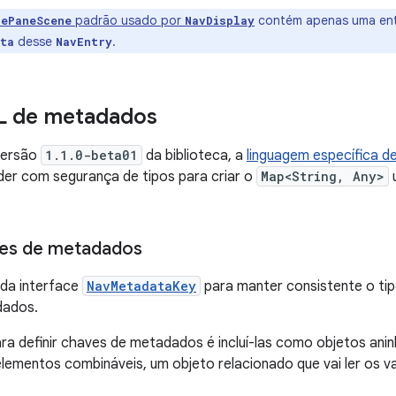
padrão usado por
contém apenas uma ent
lePaneScene
NavDisplay
desse
.
ta
NavEntry
SL de metadados
 versão
1.1.0-beta01
da biblioteca, a
linguagem específica d
der com segurança de tipos para criar o
Map<String, Any>
ves de metadados
da interface
NavMetadataKey
para manter consistente o tip
dados.
a definir chaves de metadados é incluí-las como objetos ani
lementos combináveis, um objeto relacionado que vai ler os v