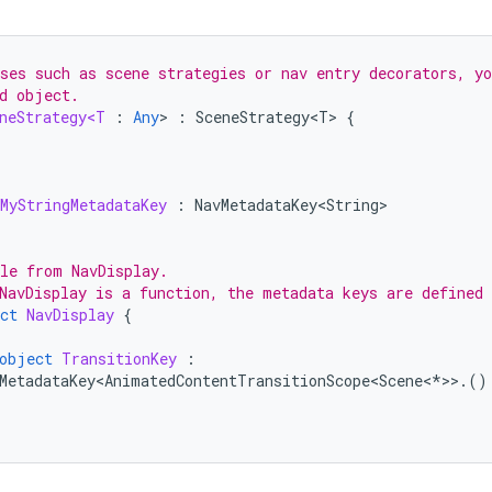
ses such as scene strategies or nav entry decorators, yo
d object.
neStrategy<T
:
Any
>
:
SceneStrategy<T>
{
MyStringMetadataKey
:
NavMetadataKey<String>
le from NavDisplay.
NavDisplay is a function, the metadata keys are defined
ct
NavDisplay
{
object
TransitionKey
:
MetadataKey<AnimatedContentTransitionScope<Scene
<
*
>>
.()