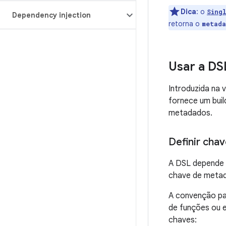
Dica
:
o
Sing
Dependency injection
retorna o
metada
Usar a D
Introduzida na
fornece um buil
metadados.
Definir cha
A DSL depende 
chave de meta
A convenção par
de funções ou e
chaves: