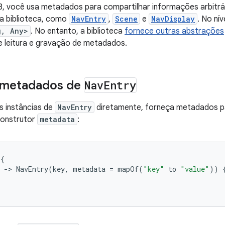
, você usa metadados para compartilhar informações arbitrár
 biblioteca, como
NavEntry
,
Scene
e
NavDisplay
. No ní
g, Any>
. No entanto, a biblioteca
fornece outras abstrações
e leitura e gravação de metadados.
 metadados de
Nav
Entry
as instâncias de
NavEntry
diretamente, forneça metadados p
construtor
metadata
:
{
-
>
NavEntry
(
key
,
metadata
=
mapOf
(
"key"
to
"value"
))