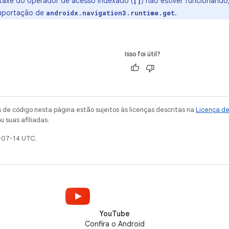
ntaxe do operador de acesso indexado (
) não estiver funcionando,
[]
mportação de
.
androidx.navigation3.runtime.get
Isso foi útil?
de código nesta página estão sujeitos às licenças descritas na
Licença d
u suas afiliadas.
-07-14 UTC.
YouTube
Confira o Android