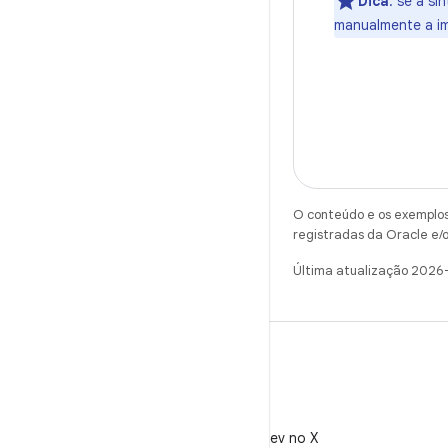
Dica
:
se a si
manualmente a i
O conteúdo e os exemplos 
registradas da Oracle e/o
Última atualização 2026
X
Siga @AndroidDev no X