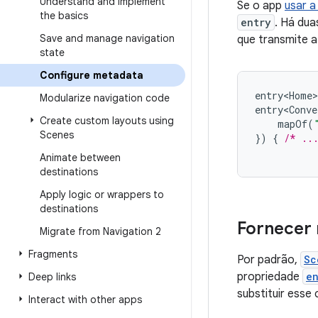
Understand and implement
Se o app
usar 
the basics
entry
. Há du
Save and manage navigation
que transmite 
state
Configure metadata
entry<Home>
Modularize navigation code
entry<Conve
Create custom layouts using
mapOf
(
Scenes
})
{
/* ..
Animate between
destinations
Apply logic or wrappers to
destinations
Fornecer
Migrate from Navigation 2
Fragments
Por padrão,
Sc
propriedade
en
Deep links
substituir ess
Interact with other apps