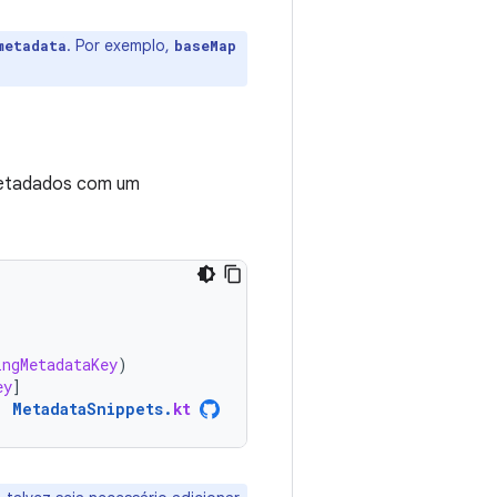
. Por exemplo,
metadata
baseMap
 metadados com um
ingMetadataKey
)
ey
]
MetadataSnippets
.
kt