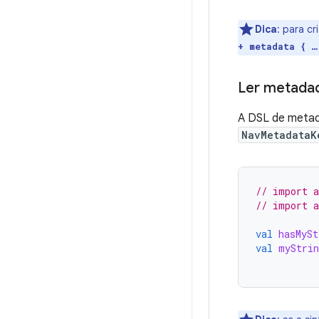
Dica
:
para cr
+ metadata { …
Ler metada
A DSL de metad
NavMetadataK
// import a
// import a
val
hasMySt
val
myStrin