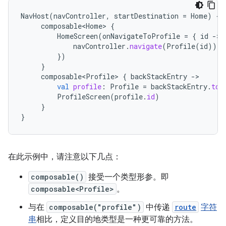
NavHost
(
navController
,
startDestination
=
Home
)
{
composable<Home>
{
HomeScreen
(
onNavigateToProfile
=
{
id
-
navController
.
navigate
(
Profile
(
id
))
})
}
composable<Profile>
{
backStackEntry
-
val
profile
:
Profile
=
backStackEntry
.
toR
ProfileScreen
(
profile
.
id
)
}
}
在此示例中，请注意以下几点：
composable()
接受一个类型形参。即
composable<Profile>
。
与在
composable("profile")
中传递
route
字符
串
相比，定义目的地类型是一种更可靠的方法。