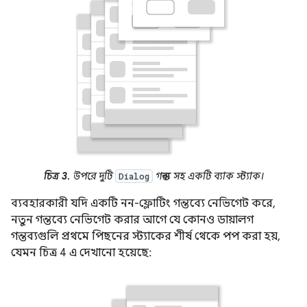
চিত্র 3.
উপরে দুটি
গন্তব্য সহ একটি ব্যাক স্ট্যাক।
Dialog
ব্যবহারকারী যদি একটি নন-ফ্লোটিং গন্তব্যে নেভিগেট করে,
নতুন গন্তব্যে নেভিগেট করার আগে যে কোনও ডায়ালগ
গন্তব্যগুলি প্রথমে পিছনের স্ট্যাকের শীর্ষ থেকে পপ করা হয়,
যেমন চিত্র 4 এ দেখানো হয়েছে: