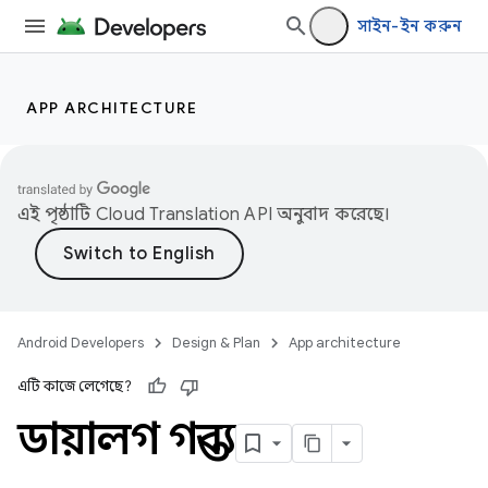
সাইন-ইন করুন
APP ARCHITECTURE
এই পৃষ্ঠাটি
Cloud Translation API
অনুবাদ করেছে।
Android Developers
Design & Plan
App architecture
এটি কাজে লেগেছে?
ডায়ালগ গন্তব্য