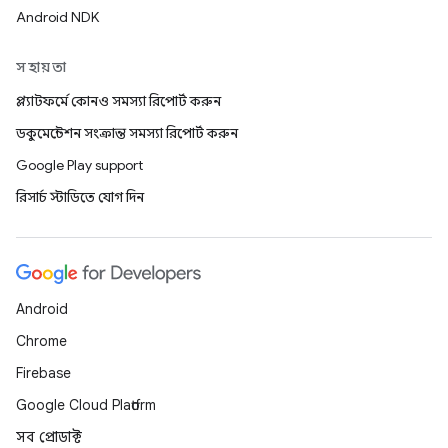
Android NDK
সহায়তা
প্ল্যাটফর্মে কোনও সমস্যা রিপোর্ট করুন
ডকুমেন্টেশন সংক্রান্ত সমস্যা রিপোর্ট করুন
Google Play support
রিসার্চ স্টাডিতে যোগ দিন
Android
Chrome
Firebase
Google Cloud Platform
সব প্রোডাক্ট