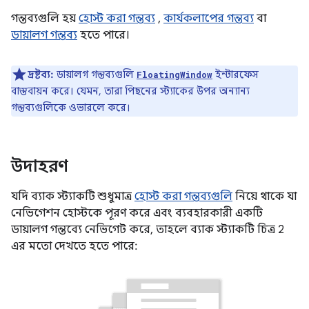
গন্তব্যগুলি হয়
হোস্ট করা গন্তব্য
,
কার্যকলাপের গন্তব্য
বা
ডায়ালগ গন্তব্য
হতে পারে।
দ্রষ্টব্য:
ডায়ালগ গন্তব্যগুলি
ইন্টারফেস
FloatingWindow
বাস্তবায়ন করে। যেমন, তারা পিছনের স্ট্যাকের উপর অন্যান্য
গন্তব্যগুলিকে ওভারলে করে।
উদাহরণ
যদি ব্যাক স্ট্যাকটি শুধুমাত্র
হোস্ট করা গন্তব্যগুলি
নিয়ে থাকে যা
নেভিগেশন হোস্টকে পূরণ করে এবং ব্যবহারকারী একটি
ডায়ালগ গন্তব্যে নেভিগেট করে, তাহলে ব্যাক স্ট্যাকটি চিত্র 2
এর মতো দেখতে হতে পারে: