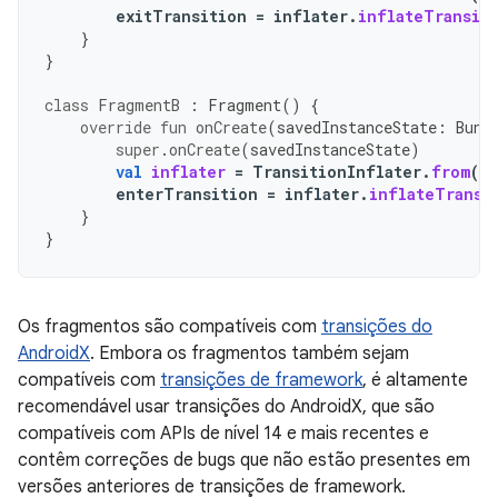
exitTransition
=
inflater
.
inflateTransit
}
}
class
FragmentB
:
Fragment
()
{
override
fun
onCreate
(
savedInstanceState
:
Bund
super
.
onCreate
(
savedInstanceState
)
val
inflater
=
TransitionInflater
.
from
(
r
enterTransition
=
inflater
.
inflateTransi
}
}
Os fragmentos são compatíveis com
transições do
AndroidX
. Embora os fragmentos também sejam
compatíveis com
transições de framework
, é altamente
recomendável usar transições do AndroidX, que são
compatíveis com APIs de nível 14 e mais recentes e
contêm correções de bugs que não estão presentes em
versões anteriores de transições de framework.