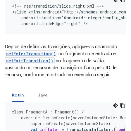
<!--
res/transition/slide_right.xml
-->

<slide
android:slideEdge="right"
Depois de definir as transições, aplique-as chamando
setEnterTransition()
no fragmento de entrada e
setExitTransition()
no fragmento de saída,
passando os recursos de transição inflada pelo ID de
recurso, conforme mostrado no exemplo a seguir:
Kotlin
Java
class
FragmentA
:
Fragment
()
{
override
fun
onCreate
(
savedInstanceState
:
Bund
super
.
onCreate
(
savedInstanceState
)
val
inflater
=
TransitionInflater
.
from
(
r