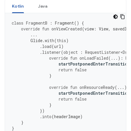
Kotlin
Java
class
FragmentB
:
Fragment
()
{
override
fun
onViewCreated
(
view
:
View
,
savedIn
...
Glide
.
with
(
this
)
.
load
(
url
)
.
listener
(
object
:
RequestListener<Dra
override
fun
onLoadFailed
(...):
Bo
startPostponedEnterTransition
return
false
}
override
fun
onResourceReady
(...):
startPostponedEnterTransition
return
false
}
})
.
into
(
headerImage
)
}
}