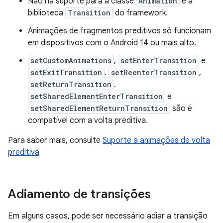
Não há suporte para a classe
Animation
e a
biblioteca
Transition
do framework.
Animações de fragmentos preditivos só funcionam
em dispositivos com o Android 14 ou mais alto.
setCustomAnimations
,
setEnterTransition
e
setExitTransition
.
setReenterTransition
,
setReturnTransition
.
setSharedElementEnterTransition
e
setSharedElementReturnTransition
são é
compatível com a volta preditiva.
Para saber mais, consulte
Suporte a animações de volta
preditiva
Adiamento de transições
Em alguns casos, pode ser necessário adiar a transição