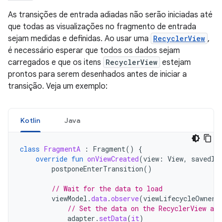
As transições de entrada adiadas não serão iniciadas até
que todas as visualizações no fragmento de entrada
sejam medidas e definidas. Ao usar uma
RecyclerView
,
é necessário esperar que todos os dados sejam
carregados e que os itens
RecyclerView
estejam
prontos para serem desenhados antes de iniciar a
transição. Veja um exemplo:
Kotlin
Java
class
FragmentA
:
Fragment
()
{
override
fun
onViewCreated
(
view
:
View
,
savedIn
postponeEnterTransition
()
// Wait for the data to load
viewModel
.
data
.
observe
(
viewLifecycleOwner
)
// Set the data on the RecyclerView ada
adapter
.
setData
(
it
)