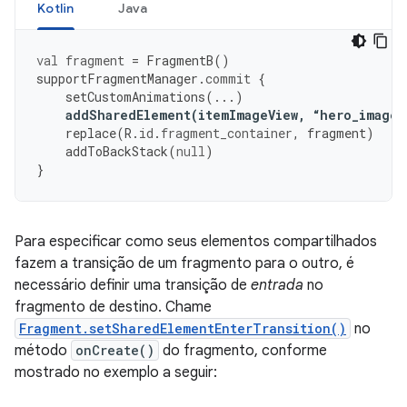
Kotlin
Java
val
fragment
=
FragmentB
()
supportFragmentManager
.
commit
{
setCustomAnimations
(...)
addSharedElement
(
itemImageView
,
“
hero_image
”
replace
(
R
.
id
.
fragment_container
,
fragment
)
addToBackStack
(
null
)
}
Para especificar como seus elementos compartilhados
fazem a transição de um fragmento para o outro, é
necessário definir uma transição de
entrada
no
fragmento de destino. Chame
Fragment.setSharedElementEnterTransition()
no
método
onCreate()
do fragmento, conforme
mostrado no exemplo a seguir: