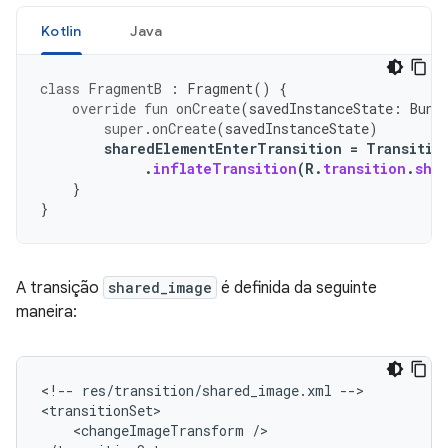
Kotlin
Java
class
FragmentB
:
Fragment
()
{
override
fun
onCreate
(
savedInstanceState
:
Bund
super
.
onCreate
(
savedInstanceState
)
sharedElementEnterTransition
=
Transitio
.
inflateTransition
(
R
.
transition
.
sha
}
}
A transição
shared_image
é definida da seguinte
maneira:
<!--
res/transition/shared_image.xml
-->

<changeImageTransform
/>
