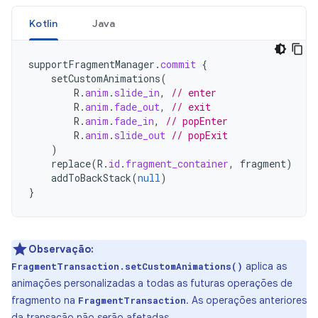
Kotlin
Java
supportFragmentManager
.
commit
{
setCustomAnimations
(
R
.
anim
.
slide_in
,
// enter
R
.
anim
.
fade_out
,
// exit
R
.
anim
.
fade_in
,
// popEnter
R
.
anim
.
slide_out
// popExit
)
replace
(
R
.
id
.
fragment_container
,
fragment
)
addToBackStack
(
null
)
}
Observação:
aplica as
FragmentTransaction.setCustomAnimations()
animações personalizadas a todas as futuras operações de
fragmento na
. As operações anteriores
FragmentTransaction
da transação não serão afetadas.