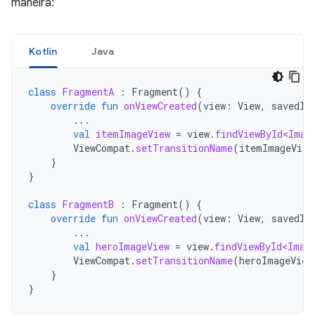
maneira:
Kotlin
Java
class
FragmentA
:
Fragment
()
{
override
fun
onViewCreated
(
view
:
View
,
savedIn
...
val
itemImageView
=
view
.
findViewById<Imag
ViewCompat
.
setTransitionName
(
itemImageView
}
}
class
FragmentB
:
Fragment
()
{
override
fun
onViewCreated
(
view
:
View
,
savedIn
...
val
heroImageView
=
view
.
findViewById<Imag
ViewCompat
.
setTransitionName
(
heroImageView
}
}