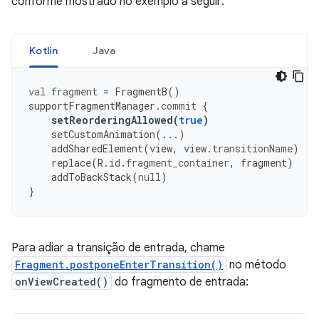
conforme mostrado no exemplo a seguir:
Kotlin
Java
val
fragment
=
FragmentB
()
supportFragmentManager
.
commit
{
setReorderingAllowed
(
true
)
setCustomAnimation
(...)
addSharedElement
(
view
,
view
.
transitionName
)
replace
(
R
.
id
.
fragment_container
,
fragment
)
addToBackStack
(
null
)
}
Para adiar a transição de entrada, chame
Fragment.postponeEnterTransition()
no método
onViewCreated()
do fragmento de entrada: