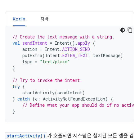
Kotlin
자바
// Create the text message with a string.
val
sendIntent
=
Intent
().
apply
{
action
=
Intent
.
ACTION_SEND
putExtra
(
Intent
.
EXTRA_TEXT
,
textMessage
)
type
=
"text/plain"
}
// Try to invoke the intent.
try
{
startActivity
(
sendIntent
)
}
catch
(
e
:
ActivityNotFoundException
)
{
// Define what your app should do if no activit
}
startActivity()
가 호출되면 시스템은 설치된 모든 앱을 검