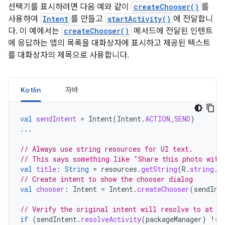
선택기를 표시하려면 다음 예와 같이
createChooser()
를
사용하여
Intent
를 만들고
startActivity()
에 전달합니
다. 이 예에서는
createChooser()
메서드에 전달된 인텐트
에 응답하는 앱의 목록을 대화상자에 표시하고 제공된 텍스트
를 대화상자의 제목으로 사용합니다.
Kotlin
자바
val
sendIntent
=
Intent
(
Intent
.
ACTION_SEND
)
...
// Always use string resources for UI text.
// This says something like "Share this photo with
val
title
:
String
=
resources
.
getString
(
R
.
string
.
c
// Create intent to show the chooser dialog
val
chooser
:
Intent
=
Intent
.
createChooser
(
sendInt
// Verify the original intent will resolve to at le
if
(
sendIntent
.
resolveActivity
(
packageManager
)
!=