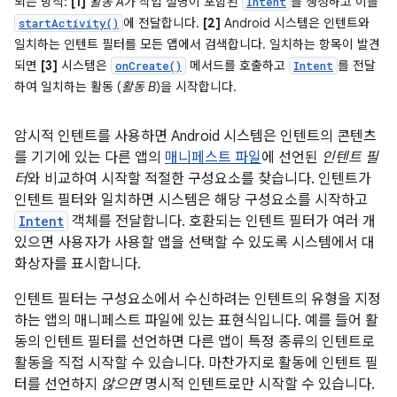
되는 방식:
[1]
활동 A
가 작업 설명이 포함된
를 생성하고 이를
Intent
에 전달합니다.
[2]
Android 시스템은 인텐트와
startActivity()
일치하는 인텐트 필터를 모든 앱에서 검색합니다. 일치하는 항목이 발견
되면
[3]
시스템은
메서드를 호출하고
를 전달
onCreate()
Intent
하여 일치하는 활동 (
활동 B
)을 시작합니다.
암시적 인텐트를 사용하면 Android 시스템은 인텐트의 콘텐츠
를 기기에 있는 다른 앱의
매니페스트 파일
에 선언된
인텐트 필
터
와 비교하여 시작할 적절한 구성요소를 찾습니다. 인텐트가
인텐트 필터와 일치하면 시스템은 해당 구성요소를 시작하고
Intent
객체를 전달합니다. 호환되는 인텐트 필터가 여러 개
있으면 사용자가 사용할 앱을 선택할 수 있도록 시스템에서 대
화상자를 표시합니다.
인텐트 필터는 구성요소에서 수신하려는 인텐트의 유형을 지정
하는 앱의 매니페스트 파일에 있는 표현식입니다. 예를 들어 활
동의 인텐트 필터를 선언하면 다른 앱이 특정 종류의 인텐트로
활동을 직접 시작할 수 있습니다. 마찬가지로 활동에 인텐트 필
터를 선언하지
않으면
명시적 인텐트로만 시작할 수 있습니다.