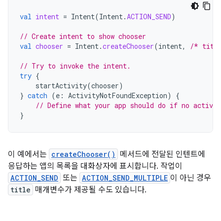
val
intent
=
Intent
(
Intent
.
ACTION_SEND
)
// Create intent to show chooser
val
chooser
=
Intent
.
createChooser
(
intent
,
/* titl
// Try to invoke the intent.
try
{
startActivity
(
chooser
)
}
catch
(
e
:
ActivityNotFoundException
)
{
// Define what your app should do if no activit
}
이 예에서는
createChooser()
메서드에 전달된 인텐트에
응답하는 앱의 목록을 대화상자에 표시합니다. 작업이
ACTION_SEND
또는
ACTION_SEND_MULTIPLE
이 아닌 경우
title
매개변수가 제공될 수도 있습니다.