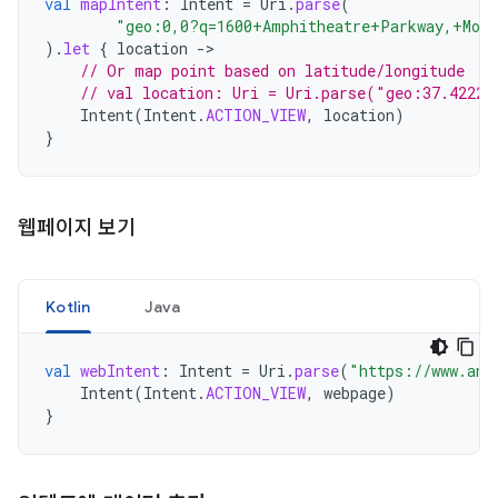
val
mapIntent
:
Intent
=
Uri
.
parse
(
"geo:0,0?q=1600+Amphitheatre+Parkway,+Moun
).
let
{
location
-
// Or map point based on latitude/longitude
// val location: Uri = Uri.parse("geo:37.42221
Intent
(
Intent
.
ACTION_VIEW
,
location
)
}
웹페이지 보기
Kotlin
Java
val
webIntent
:
Intent
=
Uri
.
parse
(
"https://www.and
Intent
(
Intent
.
ACTION_VIEW
,
webpage
)
}