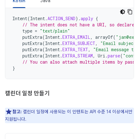
Kotlin
Java
Intent
(
Intent
.
ACTION_SEND
).
apply
{
// The intent does not have a URI, so declare 
type
=
"text/plain"
putExtra
(
Intent
.
EXTRA_EMAIL
,
arrayOf
(
"jan@exa
putExtra
(
Intent
.
EXTRA_SUBJECT
,
"Email subject"
putExtra
(
Intent
.
EXTRA_TEXT
,
"Email message tex
putExtra
(
Intent
.
EXTRA_STREAM
,
Uri
.
parse
(
"conte
// You can also attach multiple items by passi
}
캘린더 일정 만들기
참고:
캘린더 일정에 사용되는 이 인텐트는 API 수준 14 이상에서만
지원됩니다.