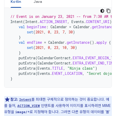
Kotlin
Java
// Event is on January 23, 2021 -- from 7:30 AM to
Intent
(
Intent
.
ACTION_INSERT
,
Events
.
CONTENT_URI
).
a
val
beginTime
:
Calendar
=
Calendar
.
getInstance
set
(
2021
,
0
,
23
,
7
,
30
)
}
val
endTime
=
Calendar
.
getInstance
().
apply
{
set
(
2021
,
0
,
23
,
10
,
30
)
}
putExtra
(
CalendarContract
.
EXTRA_EVENT_BEGIN_TI
putExtra
(
CalendarContract
.
EXTRA_EVENT_END_TIME
putExtra
(
Events
.
TITLE
,
"Ninja class"
)
putExtra
(
Events
.
EVENT_LOCATION
,
"Secret dojo"
}
참고:
를 최대한 구체적으로 정의하는 것이 중요합니다. 예
Intent
를 들어,
인텐트를 사용하여 이미지를 표시하려면 MIME
ACTION_VIEW
유형을
로 지정해야 합니다. 그러면 다른 유형의 데이터를 '볼'
image/*