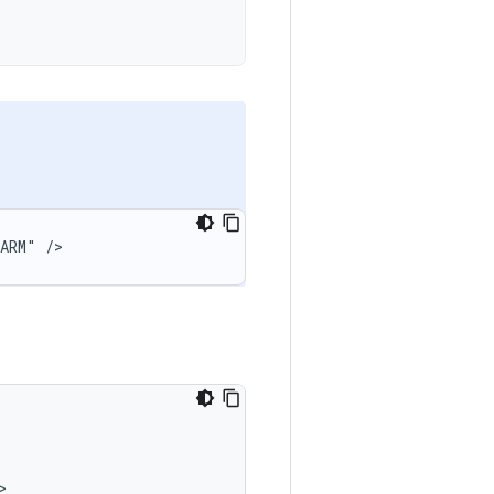
LARM"
/>