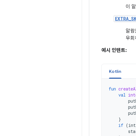
이 
EXTRA_S
알람을
우회
예시 인텐트:
Kotlin
fun
createA
val
int
put
put
put
}
if
(
int
sta