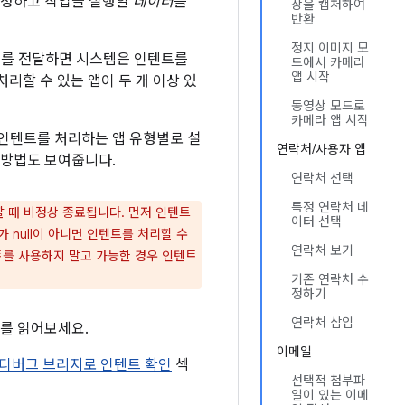
지정하고 작업을 실행할
데이터
를
상을 캡처하여
반환
정지 이미지 모
트를 전달하면 시스템은 인텐트를
드에서 카메라
앱 시작
처리할 수 있는 앱이 두 개 이상 있
동영상 모드로
카메라 앱 시작
 인텐트를 처리하는 앱 유형별로 설
연락처/사용자 앱
 방법도 보여줍니다.
연락처 선택
특정 연락처 데
할 때 비정상 종료됩니다. 먼저 인텐트
이터 선택
 null이 아니면 인텐트를 처리할 수
연락처 보기
텐트를 사용하지 말고 가능한 경우 인텐트
기존 연락처 수
정하기
연락처 삽입
를 읽어보세요.
이메일
id 디버그 브리지로 인텐트 확인
섹
선택적 첨부파
일이 있는 이메