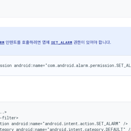
인텐트를 호출하려면 앱에
권한이 있어야 합니다.
RM
SET_ALARM
ssion
android:name="com.android.alarm.permission.SET_A
tion
android:name="android.intent.action.SET_ALARM"
tegory
android:name="android.intent.category.DEFAULT"