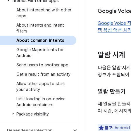
Interact with other apps
About interacting with other
Google Voice
apps
Google Voice 
About intents and intent
템 음성 액션 시
filters
About common intents
Google Maps intents for
알람 시계
Android
Send users to another app
다음은 알람 시계
Get a result from an activity
정보가 포함되어 
Allow other apps to start
your activity
알람 만들기
Limit loading in on-device
새 알람을 만들
Android containers
여 시간, 메시지
Package visibility
참고:
Androi
Dependency injection