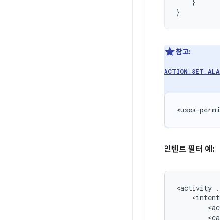
}
}
참고:
ACTION_SET_ALA
<uses-permi
인텐트 필터 예:
<activity
<ac
<ca