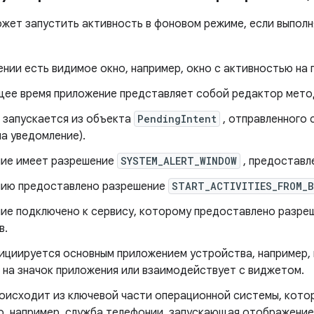
жет запустить активность в фоновом режиме, если выпол
нии есть видимое окно, например, окно с активностью на 
щее время приложение представляет собой редактор метод
 запускается из объекта
PendingIntent
, отправленного 
а уведомление).
ие имеет разрешение
SYSTEM_ALERT_WINDOW
, предоставл
ию предоставлено разрешение
START_ACTIVITIES_FROM_
ие подключено к сервису, которому предоставлено разреш
в.
нициируется основным приложением устройства, например, 
 на значок приложения или взаимодействует с виджетом.
роисходит из ключевой части операционной системы, кото
о, например, служба телефонии, запускающая отображение