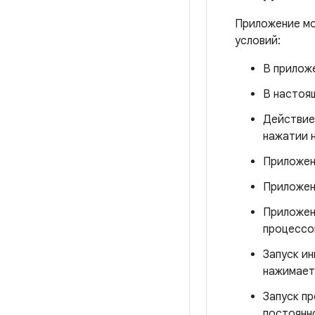
Приложение мо
условий:
В приложе
В настоя
Действие
нажатии н
Приложен
Приложен
Приложен
процессо
Запуск и
нажимает
Запуск п
постоянн