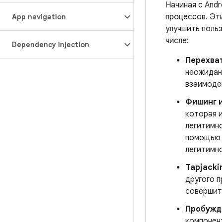
Начиная с Andr
процессов. Эт
App navigation
улучшить поль
числе:
Dependency injection
Перехва
неожидан
взаимоде
Фишинг и
которая и
легитимно
помощью а
легитимн
Tapjacki
другого п
совершит
Пробужд
компонен