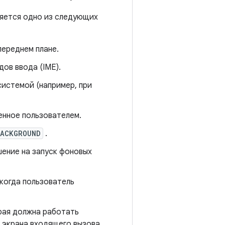
няется одно из следующих
переднем плане.
ов ввода (IME).
системой (например, при
енное пользователем.
BACKGROUND
.
ение на запуск фоновых
когда пользователь
рая должна работать
 экрана входящего вызова.