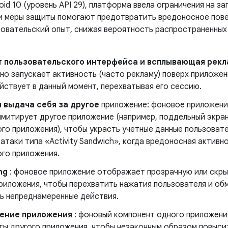
oid 10 (уровень API 29), платформа ввела ограничения на 
и меры защиты помогают предотвратить вредоносное пов
зовательский опыт, снижая вероятность распространенных
т пользовательского интерфейса и всплывающая рек
но запускает активность (часто рекламу) поверх приложен
йствует в данный момент, перехватывая его сессию.
 выдача себя за другое
приложение: фоновое приложение
митирует другое приложение (например, поддельный экран
го приложения), чтобы украсть учетные данные пользовате
таки типа «Activity Sandwich», когда вредоносная активн
ого приложения.
ng
: фоновое приложение отображает прозрачную или скры
риложения, чтобы перехватить нажатия пользователя и об
ь непреднамеренные действия.
ение приложения
: фоновый компонент одного приложени
ты другого приложения, чтобы незаконным образом повыси