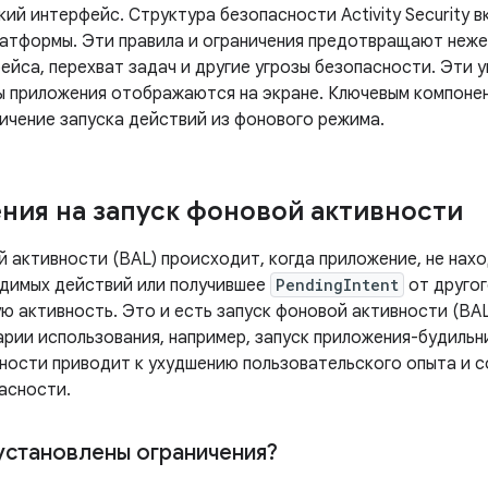
ий интерфейс. Структура безопасности Activity Security в
латформы. Эти правила и ограничения предотвращают неж
йса, перехват задач и другие угрозы безопасности. Эти уг
ы приложения отображаются на экране. Ключевым компоне
ничение запуска действий из фонового режима.
ния на запуск фоновой активности
й активности (BAL) происходит, когда приложение, не нах
димых действий или получившее
PendingIntent
от другог
ую активность. Это и есть запуск фоновой активности (BA
арии использования, например, запуск приложения-будильн
ности приводит к ухудшению пользовательского опыта и с
асности.
установлены ограничения?