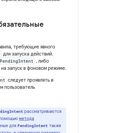
бязательные
авила, требующие явного
r
для запуска действий.
PendingIntent
, либо
 на запуск в фоновом режиме.
nt
следует проявлять в
им пользователь
рассматриваются
dingIntent
помощью
метода
нные для
также
PendingIntent
стоты, в следующих разделах