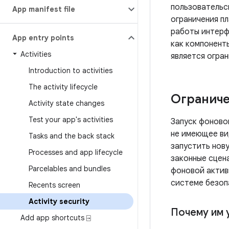
пользовательск
App manifest file
ограничения п
работы интерфе
App entry points
как компонент
Activities
является огра
Introduction to activities
The activity lifecycle
Ограниче
Activity state changes
Test your app's activities
Запуск фоново
не имеющее ви
Tasks and the back stack
запустить нов
Processes and app lifecycle
законные сцен
Parcelables and bundles
фоновой актив
системе безоп
Recents screen
Activity security
Почему им 
Add app shortcuts ⍈