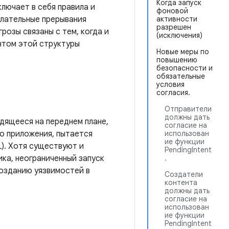
Когда запуск
ключает в себя правила и
фоновой
елательные прерывания
активности
разрешен
розы связаны с тем, когда и
(исключения)
нтом этой структуры
Новые меры по
повышению
безопасности и
обязательные
условия
согласия.
Отправители
должны дать
одящееся на переднем плане,
согласие на
о приложения, пытается
использован
ие функции
L). Хотя существуют и
PendingIntent
ика, неограниченный запуск
.
озданию уязвимостей в
Создатели
контента
должны дать
согласие на
использован
ие функции
PendingIntent