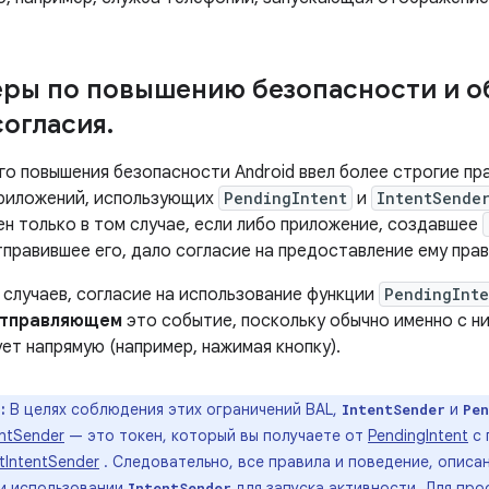
ры по повышению безопасности и о
согласия
.
го повышения безопасности Android ввел более строгие пр
приложений, использующих
PendingIntent
и
IntentSende
ен только в том случае, если либо приложение, создавшее
правившее его, дало согласие на предоставление ему прав
 случаев, согласие на использование функции
PendingInte
отправляющем
это событие, поскольку обычно именно с н
ет напрямую (например, нажимая кнопку).
:
В целях соблюдения этих ограничений BAL,
и
IntentSender
Pen
entSender
— это токен, который вы получаете от
PendingIntent
с 
tIntentSender
. Следовательно, все правила и поведение, описа
и использовании
для запуска активности. Для про
IntentSender