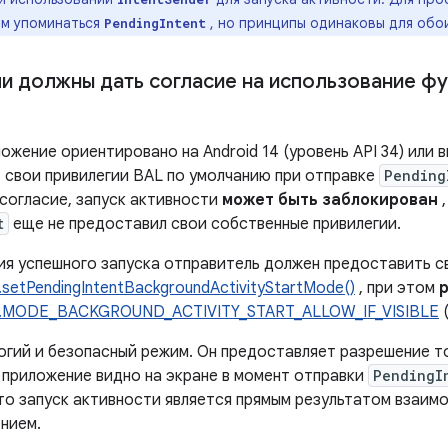
ом упоминаться
, но принципы одинаковы для обои
PendingIntent
и должны дать согласие на использование фу
ожение ориентировано на Android 14 (уровень API 34) или 
 свои привилегии BAL по умолчанию при отправке
Pending
 согласие, запуск активности
может быть заблокирован
,
t
еще не предоставил свои собственные привилегии.
ия успешного запуска отправитель должен предоставить св
s.setPendingIntentBackgroundActivityStartMode()
, при этом
ons.MODE_BACKGROUND_ACTIVITY_START_ALLOW_IF_VISIBLE
(
огий и безопасный режим. Он предоставляет разрешение то
приложение видно на экране в момент отправки
PendingI
что запуск активности является прямым результатом взаим
нием.