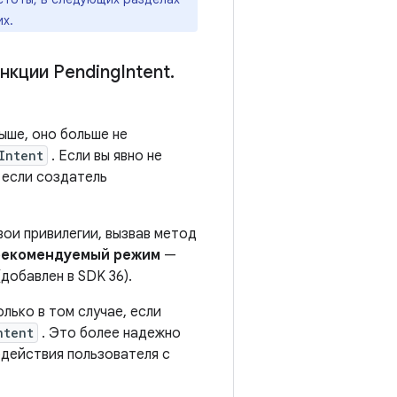
х.
нкции Pending
Intent
.
выше, оно больше не
Intent
. Если вы явно не
 если создатель
ои привилегии, вызвав метод
рекомендуемый режим
—
добавлен в SDK 36).
лько в том случае, если
ntent
. Это более надежно
одействия пользователя с