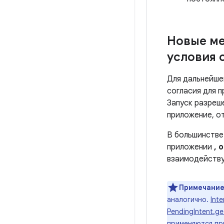
Новые ме
условия 
Для дальнейше
согласия для 
Запуск разреш
приложение, от
В большинстве
приложении
, 
взаимодейству
Примечание
аналогично.
Int
PendingIntent.ge
применяются пр