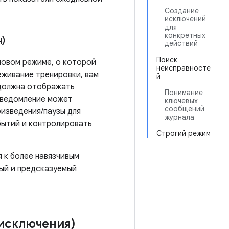
Создание
исключений
для
конкретных
)
действий
Поиск
новом режиме, о которой
неисправносте
еживание тренировки, вам
й
 должна отображать
Понимание
уведомление может
ключевых
сообщений
оизведения/паузы для
журнала
бытий и контролировать
Строгий режим
 к более навязчивым
ый и предсказуемый
исключения)