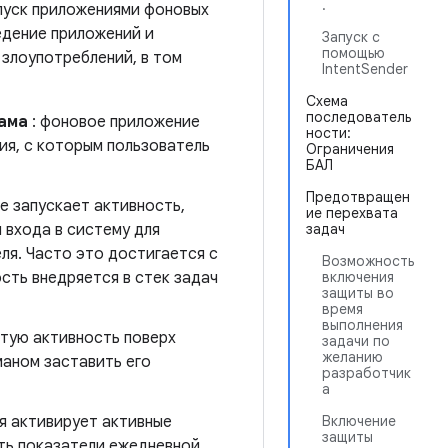
.
запуск приложениями фоновых
едение приложений и
Запуск с
помощью
 злоупотреблений, в том
IntentSender
Схема
последователь
лама
: фоновое приложение
ности:
ия, с которым пользователь
Ограничения
БАЛ
Предотвращен
 запускает активность,
ие перехвата
 входа в систему для
задач
ля. Часто это достигается с
Возможность
ость внедряется в стек задач
включения
защиты во
время
выполнения
тую активность поверх
задачи по
желанию
маном заставить его
разработчик
а
я активирует активные
Включение
защиты
ть показатели ежедневной