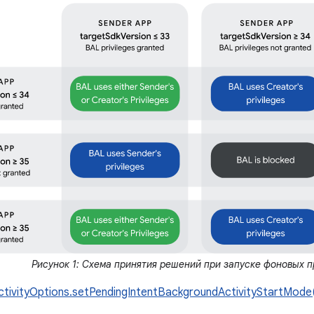
Рисунок 1: Схема принятия решений при запуске фоновых п
ctivityOptions.setPendingIntentBackgroundActivityStartMode