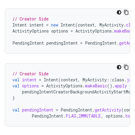
// Creator Side
Intent
intent
=
new
Intent
(
context
,
MyActivity
.
cla
ActivityOptions
options
=
ActivityOptions
.
makeBasi
PendingIntent
pendingIntent
=
PendingIntent
.
getAct
// Creator Side
val
intent
=
Intent
(
context
,
MyActivity
::
class
.
jav
val
options
=
ActivityOptions
.
makeBasic
().
apply
{
pendingIntentCreatorBackgroundActivityStartMod
}
val
pendingIntent
=
PendingIntent
.
getActivity
(
cont
PendingIntent
.
FLAG_IMMUTABLE
,
options
.
toBu