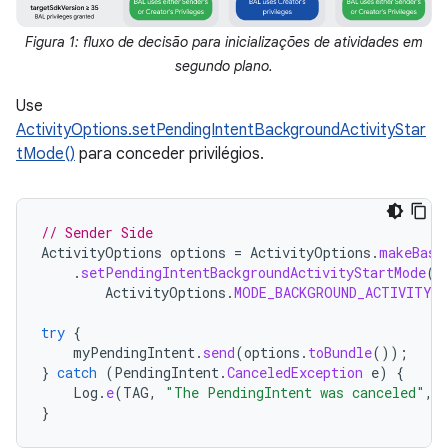
Figura 1: fluxo de decisão para inicializações de atividades em
segundo plano.
Use
ActivityOptions.setPendingIntentBackgroundActivityStar
tMode()
para conceder privilégios.
// Sender Side
ActivityOptions
options
=
ActivityOptions
.
makeBasi
.
setPendingIntentBackgroundActivityStartMode
(
ActivityOptions
.
MODE_BACKGROUND_ACTIVITY_
try
{
myPendingIntent
.
send
(
options
.
toBundle
());
}
catch
(
PendingIntent
.
CanceledException
e
)
{
Log
.
e
(
TAG
,
"The PendingIntent was canceled"
,
}