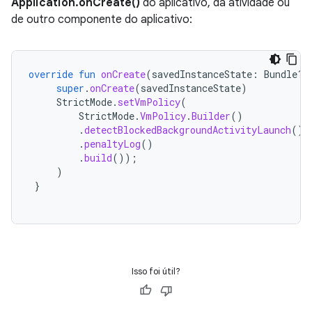
Application.onCreate()
do aplicativo, da atividade ou
de outro componente do aplicativo:
override
fun
onCreate
(
savedInstanceState
:
Bundle?)
super
.
onCreate
(
savedInstanceState
)
StrictMode
.
setVmPolicy
(
StrictMode
.
VmPolicy
.
Builder
()
.
detectBlockedBackgroundActivityLaunch
()
.
penaltyLog
()
.
build
());
)
}
Isso foi útil?