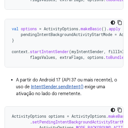
val
options
=
ActivityOptions
.
makeBasic
().
apply
{
pendingIntentBackgroundActivityStartMode
=
Act
}
context
.
startIntentSender
(
myIntentSender
,
fillInIn
flagsValues
,
extraFlags
,
options
.
toBundle
(
A partir do Android 17 (API 37 ou mais recente), o
uso de
IntentSender.sendIntent()
exige uma
ativação no lado do remetente.
ActivityOptions
options
=
ActivityOptions
.
makeBasi
.
setPendingIntentBackgroundActivityStartMo
ActivityOptions
.
MODE_BACKGROUND_ACTIV