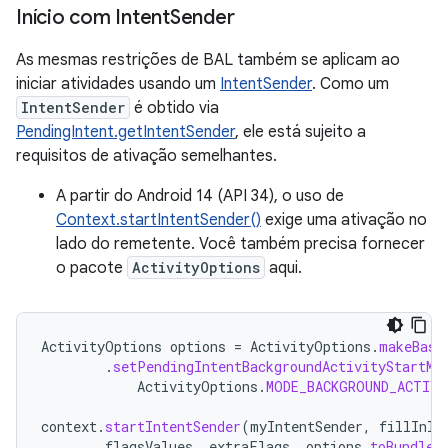
Início com Intent
Sender
As mesmas restrições de BAL também se aplicam ao
iniciar atividades usando um
IntentSender
. Como um
IntentSender
é obtido via
PendingIntent.getIntentSender
, ele está sujeito a
requisitos de ativação semelhantes.
A partir do Android 14 (API 34), o uso de
Context.startIntentSender()
exige uma ativação no
lado do remetente. Você também precisa fornecer
o pacote
ActivityOptions
aqui.
ActivityOptions
options
=
ActivityOptions
.
makeBasi
.
setPendingIntentBackgroundActivityStartMo
ActivityOptions
.
MODE_BACKGROUND_ACTIV
context
.
startIntentSender
(
myIntentSender
,
fillInIn
flagsValues
,
extraFlags
,
options
.
toBundle
(