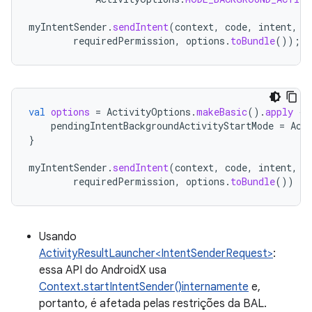
myIntentSender
.
sendIntent
(
context
,
code
,
intent
,
o
requiredPermission
,
options
.
toBundle
());
val
options
=
ActivityOptions
.
makeBasic
().
apply
{
pendingIntentBackgroundActivityStartMode
=
Act
}
myIntentSender
.
sendIntent
(
context
,
code
,
intent
,
o
requiredPermission
,
options
.
toBundle
())
Usando
ActivityResultLauncher<IntentSenderRequest>
:
essa API do AndroidX usa
Context.startIntentSender()internamente
e,
portanto, é afetada pelas restrições da BAL.