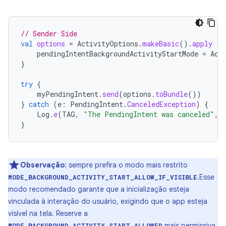
// Sender Side
val
options
=
ActivityOptions
.
makeBasic
().
apply
{
pendingIntentBackgroundActivityStartMode
=
Act
}
try
{
myPendingIntent
.
send
(
options
.
toBundle
())
}
catch
(
e
:
PendingIntent
.
CanceledException
)
{
Log
.
e
(
TAG
,
"The PendingIntent was canceled"
,
}
Observação
:
sempre prefira o modo mais restrito
.Esse
MODE_BACKGROUND_ACTIVITY_START_ALLOW_IF_VISIBLE
modo recomendado garante que a inicialização esteja
vinculada à interação do usuário, exigindo que o app esteja
visível na tela. Reserve a
mais permissiva
MODE_BACKGROUND_ACTIVITY_START_ALLOWED