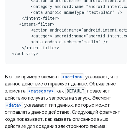
<action
android:name="android.intent.actio
<category
android:name="android.intent.cat
<data
android:mimeType="text/plain"
<action
android:name="android.intent.actio
<category
android:name="android.intent.cat
<data
android:scheme="mailto"
</intent-filter>

В этом примере элемент
<action>
указывает, что
данное действие отправляет данные. Объявление
элемента
<category>
как
DEFAULT
позволяет
действию получать запросы на запуск. Элемент
<data>
указывает тип данных, которые может
отправлять данное действие. Следующий фрагмент
кода показывает, как вызвать описанное выше
действие для создания электронного письма: