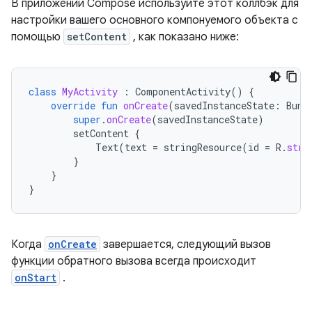
В приложении Compose используйте этот коллбэк для
настройки вашего основного компонуемого объекта с
помощью
setContent
, как показано ниже:
class
MyActivity
:
ComponentActivity
()
{
override
fun
onCreate
(
savedInstanceState
:
Bund
super
.
onCreate
(
savedInstanceState
)
setContent
{
Text
(
text
=
stringResource
(
id
=
R
.
stri
}
}
}
Когда
onCreate
завершается, следующий вызов
функции обратного вызова всегда происходит
onStart
.