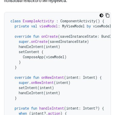
пользовательского интерфейса.
class
ExampleActivity
:
ComponentActivity
()
{
private
val
viewModel
:
MyViewModel
by
viewModels
override
fun
onCreate
(
savedInstanceState
:
Bundle
super
.
onCreate
(
savedInstanceState
)
handleIntent
(
intent
)
setContent
{
ComposeApp
(
viewModel
)
}
}
override
fun
onNewIntent
(
intent
:
Intent
)
{
super
.
onNewIntent
(
intent
)
setIntent
(
intent
)
handleIntent
(
intent
)
}
private
fun
handleIntent
(
intent
:
Intent?)
{
when
(
intent
?.
action
)
{