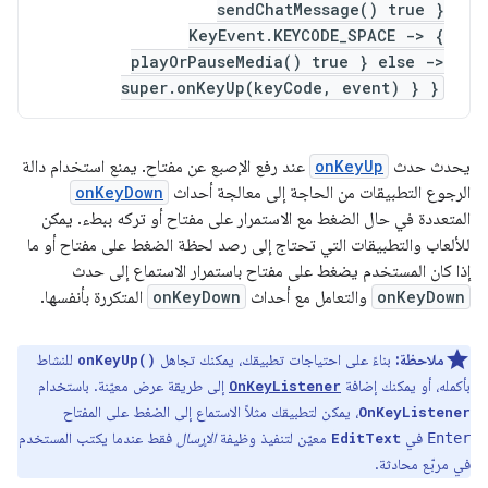
sendChatMessage() true }
KeyEvent.KEYCODE_SPACE -> {
playOrPauseMedia() true } else ->
super.onKeyUp(keyCode, event) } }
يحدث حدث
onKeyUp
عند رفع الإصبع عن مفتاح. يمنع استخدام دالة
الرجوع التطبيقات من الحاجة إلى معالجة أحداث
onKeyDown
المتعددة في حال الضغط مع الاستمرار على مفتاح أو تركه ببطء. يمكن
للألعاب والتطبيقات التي تحتاج إلى رصد لحظة الضغط على مفتاح أو ما
إذا كان المستخدم يضغط على مفتاح باستمرار الاستماع إلى حدث
onKeyDown
والتعامل مع أحداث
onKeyDown
المتكررة بأنفسها.
ملاحظة:
بناءً على احتياجات تطبيقك، يمكنك تجاهل
للنشاط
onKeyUp()
بأكمله، أو يمكنك إضافة
إلى طريقة عرض معيّنة. باستخدام
OnKeyListener
، يمكن لتطبيقك مثلاً الاستماع إلى الضغط على المفتاح
OnKeyListener
في
معيّن لتنفيذ وظيفة
الإرسال
فقط عندما يكتب المستخدم
EditText
Enter
في مربّع محادثة.