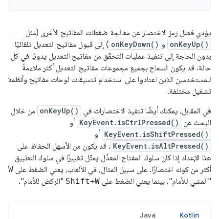
يؤدي فصل رمز الاختصار عن معالجة ضغطات المفاتيح الأخرى (مثل
onKeyUp()
و
onKeyDown()
) إلى قبول مفاتيح التعديل تلقائيًا
بدون الحاجة إلى تنفيذ عمليات التحقّق من مفاتيح التعديل يدويًا في كل
حالة. قد يكون السماح بجميع مجموعات مفاتيح التعديل أكثر ملاءمةً
للمستخدمين الذين اعتادوا على استخدام تنسيقات لوحات مفاتيح وأنظمة
تشغيل مختلفة.
في المقابل، يمكنك أيضًا تنفيذ الاختصارات في
onKeyUp()
من خلال
البحث عن
KeyEvent.isCtrlPressed()
أو
KeyEvent.isShiftPressed()
أو
KeyEvent.isAltPressed()
. قد يكون من الأسهل الحفاظ على
هذا الإعداد إذا كان سلوك المفتاح المعدَّل يمثّل تغييرًا في سلوك التطبيق
أكثر من كونه اختصارًا. على سبيل المثال، في الألعاب، يعني الضغط على
W
"المشي للأمام"، بينما يعني الضغط على
Shift+W
"الركض للأمام".
Java
Kotlin