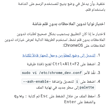
خلفية، وأن يدخل في وضع يتيح للمستخدم الرسم على الشاشة
باستخدام قلم.
اختبار نوايا تدوين الملاحظات بدون قلم شاشة
لاختبار ما إذا كان التطبيق يستجيب بشكل صحيح لطلبات تدوين
الملاحظات بدون قلم نشط، استخدِم الطريقة التالية لعرض خيارات تدوين
الملاحظات على ChromeOS:
التبديل إلى وضع المطوّرين وجعل الجهاز قابلاً للكتابة
اضغط على
Ctrl+Alt+F2
لفتح نافذة طرفية
نفِّذ الأمر
sudo vi /etc/chrome_dev.conf
اضغط على
i
للتعديل وإضافة
--ash-enable-
palette
إلى سطر جديد في نهاية الملف
احفظ الملف من خلال الضغط على
Esc
ثم كتابة
:
و
w
و
q
والضغط على
Enter