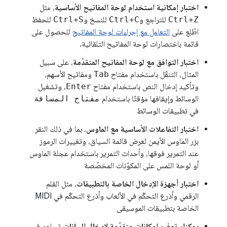
اختبار إمكانية استخدام لوحة المفاتيح الأساسية
، مثل
Ctrl+Z
للتراجع و
Ctrl+C
للنسخ و
Ctrl+S
للحفظ
اطّلِع على
التعامل مع إجراءات لوحة المفاتيح
للحصول على
قائمة باختصارات لوحة المفاتيح التلقائية.
اختبار التوافق مع لوحة المفاتيح المتقدّمة
، على سبيل
المثال، التنقّل باستخدام مفتاح
Tab
ومفاتيح الأسهم،
وتأكيد إدخال النص باستخدام مفتاح
Enter
، وتشغيل
الوسائط وإيقافها مؤقتًا باستخدام
مفتاح المسافة
في تطبيقات الوسائط
اختبار التفاعلات الأساسية مع الماوس
، بما في ذلك النقر
بزر الماوس الأيمن لعرض قائمة السياق، وتغييرات الرموز
عند التمرير فوقها، وأحداث التمرير باستخدام عجلة الماوس
أو لوحة اللمس على المكوّنات المخصّصة
اختبار أجهزة الإدخال الخاصة بالتطبيقات
، مثل القلم
الرقمي وأذرع التحكّم في الألعاب وأذرع التحكّم في MIDI
الخاصة بتطبيقات الموسيقى
يمكنك توفير إمكانات متقدّمة لإدخال البيانات
تساعد في