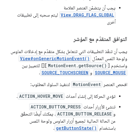
يجب أن يتضمّن العنصر العلامة
View.DRAG_FLAG_GLOBAL
ليتم سحبه إلى تطبيقات
أخرى
التوافق المتقدّم مع المؤشر
يجب أن تنفّذ التطبيقات التي تتعامل بشكل متقدّم مع إدخالات الماوس
ولوحة اللمس المعدِّل
View#onGenericMotionEvent()
واستخدِم [
MotionEvent.getSource()
][] للتمييز بين
SOURCE_MOUSE
و
SOURCE_TOUCHSCREEN
.
افحص العنصر
MotionEvent
لتنفيذ السلوك المطلوب:
تؤدي الحركة إلى إنشاء أحداث
ACTION_HOVER_MOVE
.
تنشئ الأزرار أحداث
ACTION_BUTTON_PRESS
و
ACTION_BUTTON_RELEASE
. يمكنك أيضًا التحقّق
من الحالة الحالية لجميع أزرار الماوس ولوحة اللمس
باستخدام
getButtonState()
.