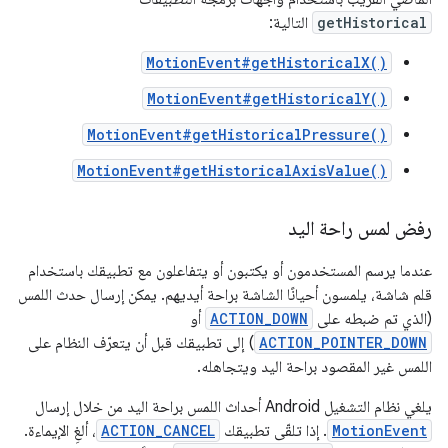
getHistorical
التالية:
MotionEvent#getHistoricalX()
MotionEvent#getHistoricalY()
MotionEvent#getHistoricalPressure()
MotionEvent#getHistoricalAxisValue()
رفض لمس راحة اليد
عندما يرسم المستخدمون أو يكتبون أو يتفاعلون مع تطبيقك باستخدام
قلم شاشة، يلمسون أحيانًا الشاشة براحة أيديهم. يمكن إرسال حدث اللمس
(الذي تم ضبطه على
ACTION_DOWN
أو
ACTION_POINTER_DOWN
) إلى تطبيقك قبل أن يتعرّف النظام على
اللمس غير المقصود براحة اليد ويتجاهله.
يلغي نظام التشغيل Android أحداث اللمس براحة اليد من خلال إرسال
MotionEvent
. إذا تلقّى تطبيقك
ACTION_CANCEL
، ألغِ الإيماءة.