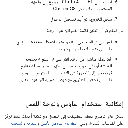
اضغط على
Ctrl+Alt+F1
للرجوع إلى واجهة
المستخدم العادية في ChromeOS
سجِّل الخروج، ثم أعِد تسجيل الدخول
من المفترض أن تظهر قائمة القلم الآن على الرف:
انقر على زر القلم على الرف واختَر
ملاحظة جديدة
. سيؤدي
ذلك إلى فتح ملاحظة رسم فارغة.
خُذ لقطة شاشة. من الرف، انقر على
زر القلم > تصوير
الشاشة
أو نزِّل صورة. يجب أن يظهر الخيار
إضافة تعليق
توضيحي إلى الصورة
في الإشعار. من المفترض أن يؤدي
ذلك إلى تشغيل التطبيق مع عرض الصورة الجاهزة للتعليق.
إمكانية استخدام الماوس ولوحة اللمس
بشكل عام، تحتاج معظم التطبيقات إلى التعامل مع ثلاثة أحداث فقط تركّز
على الشاشات الكبيرة، وهي:
النقر بزر الماوس الأيمن
و
التمرير
و
السحب