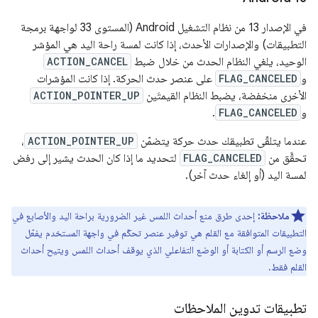
في الإصدار 13 من نظام التشغيل Android (المستوى 33 لواجهة برمجة
التطبيقات) والإصدارات الأحدث، إذا كانت لمسة راحة اليد هي المؤشر
الوحيد، يلغي النظام الحدث من خلال ضبط
ACTION_CANCEL
و
FLAG_CANCELED
على عنصر حدث الحركة. إذا كانت المؤشرات
الأخرى منخفضة، يضبط النظام القيمتَين
ACTION_POINTER_UP
و
FLAG_CANCELED
.
عندما يتلقّى تطبيقك حدث حركة يتضمّن
ACTION_POINTER_UP
،
تحقَّق من
FLAG_CANCELED
لتحديد ما إذا كان الحدث يشير إلى رفض
لمسة اليد (أو إلغاء حدث آخر).
ملاحظة:
إحدى طرق منع أحداث اللمس غير الضرورية براحة اليد والأصابع في
التطبيقات المتوافقة مع القلم هي توفير عنصر تحكّم في واجهة المستخدم يفعّل
وضع الرسم أو الكتابة أو الوضع التفاعلي الذي يوقف أحداث اللمس ويتيح أحداث
القلم فقط.
تطبيقات تدوين الملاحظات