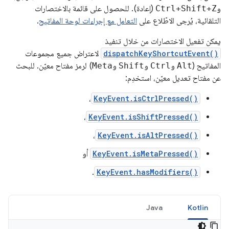
و
Ctrl+Shift+Z
(إعادة). للحصول على قائمة بالاختصارات
التلقائية، يُرجى الاطّلاع على
التعامل مع إجراءات لوحة المفاتيح
.
يمكن تفعيل الاختصارات من خلال تنفيذ
dispatchKeyShortcutEvent()
لاعتراض جميع مجموعات
المفاتيح (
Alt
و
Ctrl
و
Shift
و
Meta
) لرمز مفتاح معيّن. للبحث
عن مفتاح تعديل معيّن، استخدِم:
،
KeyEvent.isCtrlPressed()
،
KeyEvent.isShiftPressed()
،
KeyEvent.isAltPressed()
KeyEvent.isMetaPressed()
أو
.
KeyEvent.hasModifiers()
Java
Kotlin