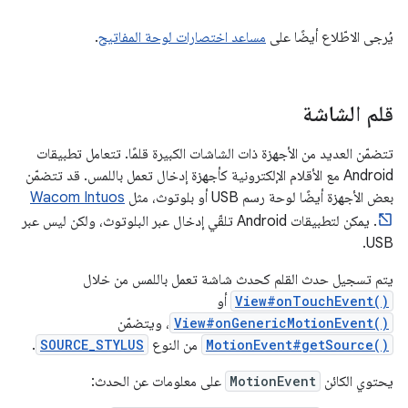
يُرجى الاطّلاع أيضًا على
مساعد اختصارات لوحة المفاتيح
.
قلم الشاشة
تتضمّن العديد من الأجهزة ذات الشاشات الكبيرة قلمًا. تتعامل تطبيقات
Android مع الأقلام الإلكترونية كأجهزة إدخال تعمل باللمس. قد تتضمّن
بعض الأجهزة أيضًا لوحة رسم USB أو بلوتوث، مثل
Wacom Intuos
. يمكن لتطبيقات Android تلقّي إدخال عبر البلوتوث، ولكن ليس عبر
USB.
يتم تسجيل حدث القلم كحدث شاشة تعمل باللمس من خلال
View#onTouchEvent()
أو
View#onGenericMotionEvent()
، ويتضمّن
MotionEvent#getSource()
من النوع
SOURCE_STYLUS
.
يحتوي الكائن
MotionEvent
على معلومات عن الحدث: