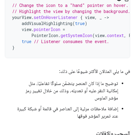
// Change the icon to a "hand" pointer on hover.
// Highlight the view by changing the background.
yourView
.
setOnHoverListener
{
view
,
_
-
addVisualHighlighting
(
true
)
view
.
pointerIcon
=
PointerIcon
.
getSystemIcon
(
view
.
context
,
Po
true
// Listener consumes the event.
}
في ما يلي المثالان الأكثر شيوعًا على ذلك:
توضيح ما إذا كان العنصر يتضمّن سلوكًا تفاعليًا، مثل
إمكانية النقر عليه أو تعديله، وذلك من خلال تغيير رمز
مؤشر الماوس
إضافة ملاحظات مرئية إلى العناصر في قائمة أو شبكة كبيرة
عند تمرير المؤشر فوقها
السحب والإفلات