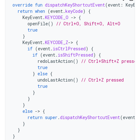
override
fun
dispatchKeyShortcutEvent
(
event
:
KeyEv
return
when
(
event
.
keyCode
)
{
KeyEvent
.
KEYCODE_O
-
>
{
openFile
()
// Ctrl+O, Shift+O, Alt+O
true
}
KeyEvent
.
KEYCODE_Z
-
>
{
if
(
event
.
isCtrlPressed
)
{
if
(
event
.
isShiftPressed
)
{
redoLastAction
()
// Ctrl+Shift+Z pressed
true
}
else
{
undoLastAction
()
// Ctrl+Z pressed
true
}
}
}
else
-
>
{
return
super
.
dispatchKeyShortcutEvent
(
event
)
}
}
}