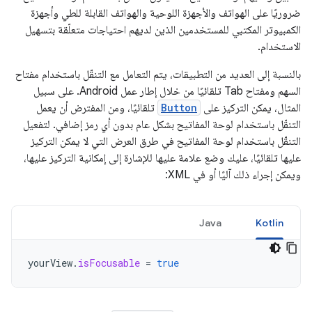
ضروريًا على الهواتف والأجهزة اللوحية والهواتف القابلة للطي وأجهزة
الكمبيوتر المكتبي للمستخدمين الذين لديهم احتياجات متعلّقة بتسهيل
الاستخدام.
بالنسبة إلى العديد من التطبيقات، يتم التعامل مع التنقّل باستخدام مفتاح
السهم ومفتاح Tab تلقائيًا من خلال إطار عمل Android. على سبيل
المثال، يمكن التركيز على
Button
تلقائيًا، ومن المفترض أن يعمل
التنقّل باستخدام لوحة المفاتيح بشكل عام بدون أي رمز إضافي. لتفعيل
التنقّل باستخدام لوحة المفاتيح في طرق العرض التي لا يمكن التركيز
عليها تلقائيًا، عليك وضع علامة عليها للإشارة إلى إمكانية التركيز عليها،
ويمكن إجراء ذلك آليًا أو في XML:
Java
Kotlin
yourView
.
isFocusable
=
true