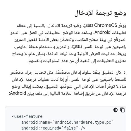
وضع ترجمة الإدخال
يوفّر ChromeOS تلقائيًا وضع ترجمة الإدخال. بالنسبة إلى معظم
تطبيقات Android، يساعد هذا الوضع التطبيقات في العمل على النحو
المتوقّع في بيئة سطح المكتب. وتتضمّن بعض الأمثلة تفعيل التمرير
بإصبعَين على لوحة اللمس تلقائيًا، والتمرير باستخدام عجلة الماوس،
وربط إحداثيات العرض الأولية بإحداثيات النافذة. بشكل عام، لا يحتاج
مطوّرو التطبيقات إلى تنفيذ أي من هذه السلوكيات بأنفسهم.
إذا كان التطبيق ينفّذ سلوك إدخال مخصّصًا، مثل تحديد إجراء مخصّص
للضغط بإصبعَين على لوحة اللمس، أو إذا كانت عمليات ترجمة الإدخال
هذه لا توفّر أحداث الإدخال التي يتوقّعها التطبيق، يمكنك إيقاف وضع
ترجمة الإدخال عن طريق إضافة العلامة التالية إلى ملف بيان Android:
android:required="false"