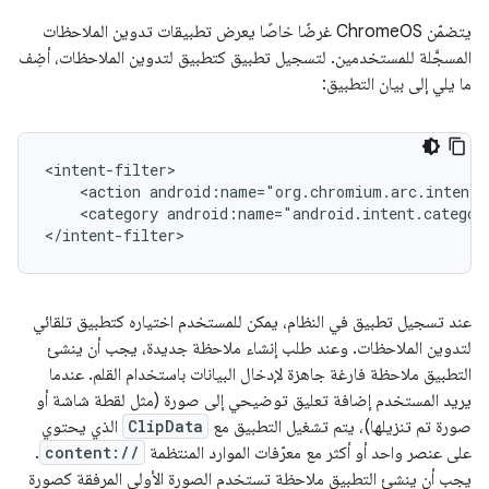
يتضمّن ChromeOS غرضًا خاصًا يعرض تطبيقات تدوين الملاحظات
المسجَّلة للمستخدمين. لتسجيل تطبيق كتطبيق لتدوين الملاحظات، أضِف
ما يلي إلى بيان التطبيق:
<action
android:name="org.chromium.arc.intent.
<category
android:name="android.intent.categor
عند تسجيل تطبيق في النظام، يمكن للمستخدم اختياره كتطبيق تلقائي
لتدوين الملاحظات. وعند طلب إنشاء ملاحظة جديدة، يجب أن ينشئ
التطبيق ملاحظة فارغة جاهزة لإدخال البيانات باستخدام القلم. عندما
يريد المستخدم إضافة تعليق توضيحي إلى صورة (مثل لقطة شاشة أو
صورة تم تنزيلها)، يتم تشغيل التطبيق مع
ClipData
الذي يحتوي
على عنصر واحد أو أكثر مع معرّفات الموارد المنتظمة
content://
.
يجب أن ينشئ التطبيق ملاحظة تستخدم الصورة الأولى المرفقة كصورة