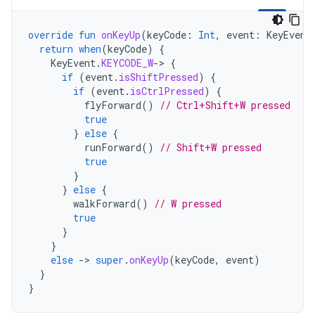
override
fun
onKeyUp
(
keyCode
:
Int
,
event
:
KeyEvent
return
when
(
keyCode
)
{
KeyEvent
.
KEYCODE_W
-
>
{
if
(
event
.
isShiftPressed
)
{
if
(
event
.
isCtrlPressed
)
{
flyForward
()
// Ctrl+Shift+W pressed
true
}
else
{
runForward
()
// Shift+W pressed
true
}
}
else
{
walkForward
()
// W pressed
true
}
}
else
-
>
super
.
onKeyUp
(
keyCode
,
event
)
}
}