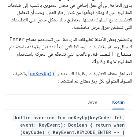
بدون الحاجة إلى أي عمل إضافي في مجال التطوير. بالنسبة إلى ضغطات
المفاتيح التي لا يمكن توقّعها من خلال إطار العمل، يجب أن تتعامل
التطبيقات مع السلوك بنفسها. وينطبق ذلك بشكل خاص على التطبيقات
التي تتضمّن طرق عرض مخصّصة.
وتتضمّن بعض الأمثلة تطبيقات الدردشة التي تستخدم مفتاح
Enter
لإرسال رسالة، وتطبيقات الوسائط التي تبدأ التشغيل وتوقفه باستخدام
مفتاح المسافة
، والألعاب التي تتحكّم في الحركة باستخدام
المفاتيح
w
و
a
و
s
و
d
.
تتجاهل معظم التطبيقات وظيفة الاستدعاء
onKeyUp()
وتضيف
السلوك المتوقّع لكل رمز مفتاح تم استلامه:
Java
Kotlin
kotlin override fun onKeyUp(keyCode: Int,
event: KeyEvent): Boolean { return when
(keyCode) { KeyEvent.KEYCODE_ENTER -> {