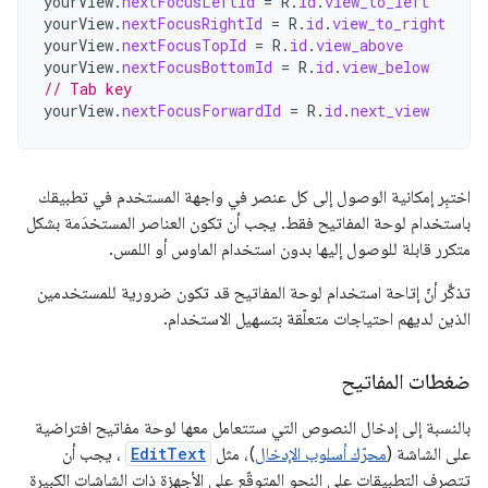
yourView
.
nextFocusLeftId
=
R
.
id
.
view_to_left
yourView
.
nextFocusRightId
=
R
.
id
.
view_to_right
yourView
.
nextFocusTopId
=
R
.
id
.
view_above
yourView
.
nextFocusBottomId
=
R
.
id
.
view_below
// Tab key
yourView
.
nextFocusForwardId
=
R
.
id
.
next_view
اختبِر إمكانية الوصول إلى كل عنصر في واجهة المستخدم في تطبيقك
باستخدام لوحة المفاتيح فقط. يجب أن تكون العناصر المستخدَمة بشكل
متكرر قابلة للوصول إليها بدون استخدام الماوس أو اللمس.
تذكَّر أنّ إتاحة استخدام لوحة المفاتيح قد تكون ضرورية للمستخدمين
الذين لديهم احتياجات متعلّقة بتسهيل الاستخدام.
ضغطات المفاتيح
بالنسبة إلى إدخال النصوص التي ستتعامل معها لوحة مفاتيح افتراضية
على الشاشة (
محرّك أسلوب الإدخال
)، مثل
EditText
، يجب أن
تتصرف التطبيقات على النحو المتوقّع على الأجهزة ذات الشاشات الكبيرة