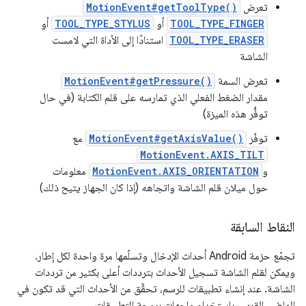
تعرض
MotionEvent#getToolType()
TOOL_TYPE_FINGER
أو
TOOL_TYPE_STYLUS
أو
TOOL_TYPE_ERASER
استنادًا إلى الأداة التي لامست
الشاشة
تعرض السمة
MotionEvent#getPressure()
مقدار الضغط الفعلي الذي تمارسه على قلم الكتابة (في حال
توفُّر هذه الميزة)
توفّر
MotionEvent#getAxisValue()
مع
MotionEvent.AXIS_TILT
و
MotionEvent.AXIS_ORIENTATION
معلومات
حول ميلان قلم الشاشة واتجاهه (إذا كان الجهاز يتيح ذلك)
النقاط السابقة
تجمّع حزمة Android أحداث الإدخال وتسلّمها مرة واحدة لكل إطار.
ويمكن لقلم الشاشة تسجيل الأحداث بترددات أعلى بكثير من ترددات
الشاشة. عند إنشاء تطبيقات للرسم، تحقَّق من الأحداث التي قد تكون في
الماضي القريب باستخدام واجهات برمجة التطبيقات