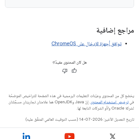
مراجع إضافية
توافق أجهزة الإدخال على ChromeOS
هل كان المحتوى مفيدًا؟
يخضع كل من المحتوى وعيّنات التعليمات البرمجية في هذه الصفحة للتراخيص الموضحّة
في
ترخيص استخدام المحتوى
. إنّ Java وOpenJDK هما علامتان تجاريتان مسجَّلتان
لشركة Oracle و/أو الشركات التابعة لها.
تاريخ التعديل الأخير: 2026-07-14 (حسب التوقيت العالمي المتفَّق عليه)