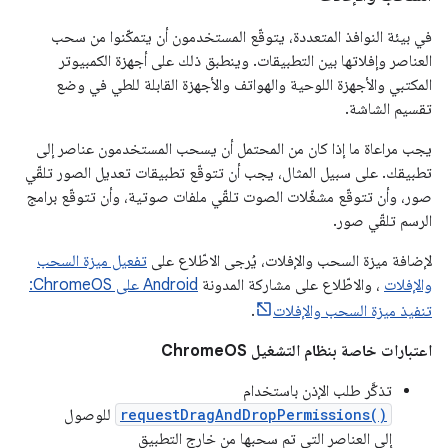
في بيئة النوافذ المتعددة، يتوقّع المستخدمون أن يتمكّنوا من سحب
العناصر وإفلاتها بين التطبيقات. وينطبق ذلك على أجهزة الكمبيوتر
المكتبي والأجهزة اللوحية والهواتف والأجهزة القابلة للطي في وضع
تقسيم الشاشة.
يجب مراعاة ما إذا كان من المحتمل أن يسحب المستخدمون عناصر إلى
تطبيقك. على سبيل المثال، يجب أن تتوقّع تطبيقات تعديل الصور تلقّي
صور، وأن تتوقّع مشغّلات الصوت تلقّي ملفات صوتية، وأن تتوقّع برامج
الرسم تلقّي صور.
لإضافة ميزة السحب والإفلات، يُرجى الاطّلاع على
تفعيل ميزة السحب
والإفلات
، والاطّلاع على مشاركة المدونة
Android على ChromeOS:
تنفيذ ميزة السحب والإفلات
.
اعتبارات خاصة بنظام التشغيل ChromeOS
تذكَّر طلب الإذن باستخدام
requestDragAndDropPermissions()
للوصول
إلى العناصر التي تم سحبها من خارج التطبيق