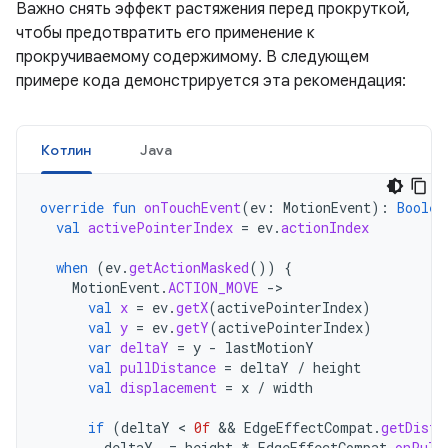
Важно снять эффект растяжения перед прокруткой,
чтобы предотвратить его применение к
прокручиваемому содержимому. В следующем
примере кода демонстрируется эта рекомендация:
Котлин
Java
override
fun
onTouchEvent
(
ev
:
MotionEvent
):
Boolea
val
activePointerIndex
=
ev
.
actionIndex
when
(
ev
.
getActionMasked
())
{
MotionEvent
.
ACTION_MOVE
->
val
x
=
ev
.
getX
(
activePointerIndex
)
val
y
=
ev
.
getY
(
activePointerIndex
)
var
deltaY
=
y
-
lastMotionY
val
pullDistance
=
deltaY
/
height
val
displacement
=
x
/
width
if
(
deltaY
 < 
0f
&&
EdgeEffectCompat
.
getDista
deltaY
-=
height
*
EdgeEffectCompat
.
onPull