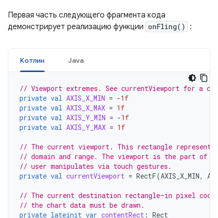
Первая часть следующего фрагмента кода
демонстрирует реализацию функции
onFling()
:
Котлин
Java
// Viewport extremes. See currentViewport for a di
private
val
AXIS_X_MIN
=
-
1f
private
val
AXIS_X_MAX
=
1f
private
val
AXIS_Y_MIN
=
-
1f
private
val
AXIS_Y_MAX
=
1f
// The current viewport. This rectangle represents
// domain and range. The viewport is the part of t
// user manipulates via touch gestures.
private
val
currentViewport
=
RectF
(
AXIS_X_MIN
,
AX
// The current destination rectangle—in pixel coor
// the chart data must be drawn.
private
lateinit
var
contentRect
:
Rect