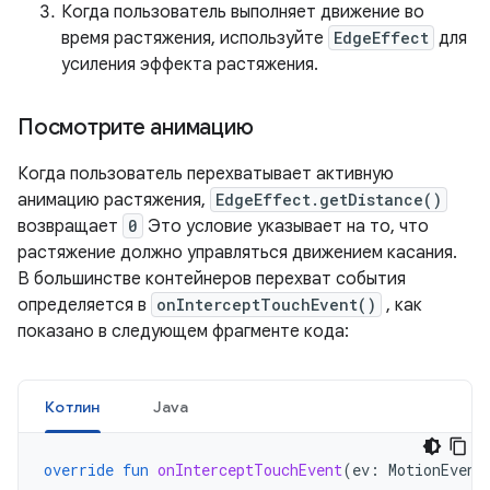
Когда пользователь выполняет движение во
время растяжения, используйте
EdgeEffect
для
усиления эффекта растяжения.
Посмотрите анимацию
Когда пользователь перехватывает активную
анимацию растяжения,
EdgeEffect.getDistance()
возвращает
0
Это условие указывает на то, что
растяжение должно управляться движением касания.
В большинстве контейнеров перехват события
определяется в
onInterceptTouchEvent()
, как
показано в следующем фрагменте кода:
Котлин
Java
override
fun
onInterceptTouchEvent
(
ev
:
MotionEvent