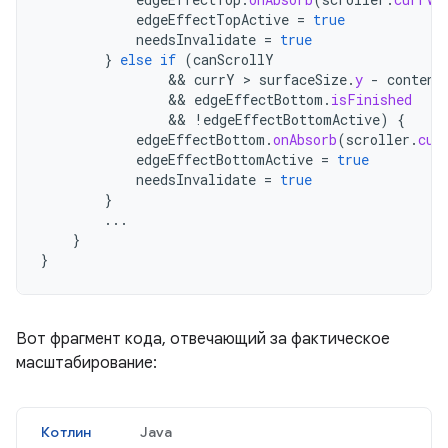
edgeEffectTopActive
=
true
needsInvalidate
=
true
}
else
if
(
canScrollY
&&
currY
 > 
surfaceSize
.
y
-
content
&&
edgeEffectBottom
.
isFinished
&&
!
edgeEffectBottomActive
)
{
edgeEffectBottom
.
onAbsorb
(
scroller
.
cur
edgeEffectBottomActive
=
true
needsInvalidate
=
true
}
...
}
}
Вот фрагмент кода, отвечающий за фактическое
масштабирование:
Котлин
Java