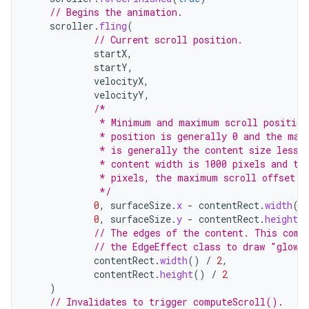
// Begins the animation.
scroller
.
fling
(
// Current scroll position.
startX
,
startY
,
velocityX
,
velocityY
,
/*
             * Minimum and maximum scroll position
             * position is generally 0 and the max
             * is generally the content size less 
             * content width is 1000 pixels and th
             * pixels, the maximum scroll offset i
             */
0
,
surfaceSize
.
x
-
contentRect
.
width
()
0
,
surfaceSize
.
y
-
contentRect
.
height
(
// The edges of the content. This come
// the EdgeEffect class to draw "glow"
contentRect
.
width
()
/
2
,
contentRect
.
height
()
/
2
)
// Invalidates to trigger computeScroll().