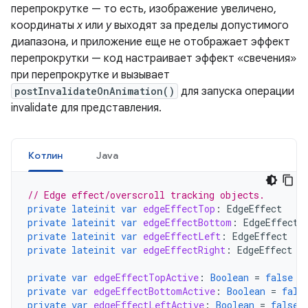
перепрокрутке — то есть, изображение увеличено,
координаты
x
или
y
выходят за пределы допустимого
диапазона, и приложение еще не отображает эффект
перепрокрутки — код настраивает эффект «свечения»
при перепрокрутке и вызывает
postInvalidateOnAnimation()
для запуска операции
invalidate для представления.
Котлин
Java
// Edge effect/overscroll tracking objects.
private
lateinit
var
edgeEffectTop
:
EdgeEffect
private
lateinit
var
edgeEffectBottom
:
EdgeEffect
private
lateinit
var
edgeEffectLeft
:
EdgeEffect
private
lateinit
var
edgeEffectRight
:
EdgeEffect
private
var
edgeEffectTopActive
:
Boolean
=
false
private
var
edgeEffectBottomActive
:
Boolean
=
fals
private
var
edgeEffectLeftActive
:
Boolean
=
false