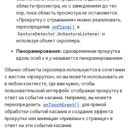
области просмотра, но с замедлением до тех
пор, пока область просмотра не остановится.
«Прокрутку с отрыванием» можно реализовать,
переопределив
onFling()
в
GestureDetector.OnGestureListener
и
используя объект скроллера.
Панорамирование:
одновременная прокрутка
вдоль осей
x
и
y
называется
панорамированием
.
Обычно объекты скроллера используются в сочетании
с жестом «прокрутки», но вы можете использовать их
в любом контексте, где вам нужно, чтобы
пользовательский интерфейс отображал прокрутку в
ответ на событие касания. Например, вы можете
переопределить
onTouchEvent()
для прямой
обработки событий касания и создания эффекта
прокрутки или анимации «привязки к странице» в
ответ на эти события касания.