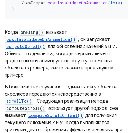
ViewCompat
.
postInvalidateOnAnimation
(
this
)
}
Когда
onFling()
вызывает
postInvalidateOnAnimation()
, он запускает
computeScroll()
для обновления значений
x
и
y
.
Обычно это делается, когда дочерний элемент
представления анимирует прокрутку с помощью
объекта скроллера, как показано в предыдущем
примере.
В большинстве случаев координаты
x
и
y
объекта
скроллера передаются непосредственно в
scrollTo()
. Следующая реализация метода
computeScroll()
использует другой подход: она
вызывает
computeScrollOffset()
для получения
текущего положения
x
и
y
. Когда выполняются
критерии для отображения эффекта «свечения» при