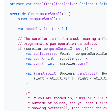
private
var
edgeEffectRightActive
:
Boolean
=
false
override
fun
computeScroll
()
{
super
.
computeScroll
()
var
needsInvalidate
=
false
// The scroller isn't finished, meaning a flin
// programmatic pan operation is active.
if
(
scroller
.
computeScrollOffset
())
{
val
surfaceSize
:
Point
=
computeScrollSurf
val
currX
:
Int
=
scroller
.
currX
val
currY
:
Int
=
scroller
.
currY
val
(
canScrollX
:
Boolean
,
canScrollY
:
Bool
(
left
 > 
AXIS_X_MIN
||
right
 < 
AXIS_X_M
}
/*
         * If you are zoomed in, currX or currY is
         * outside of bounds, and you aren't alrea
         * showing overscroll, then render the ove