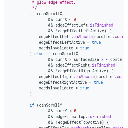
         * glow edge effect.
         */
if
(
canScrollX
&&
currX
 < 
0
&&
edgeEffectLeft
.
isFinished
&&
!
edgeEffectLeftActive
)
{
edgeEffectLeft
.
onAbsorb
(
scroller
.
currV
edgeEffectLeftActive
=
true
needsInvalidate
=
true
}
else
if
(
canScrollX
&&
currX
 > 
surfaceSize
.
x
-
content
&&
edgeEffectRight
.
isFinished
&&
!
edgeEffectRightActive
)
{
edgeEffectRight
.
onAbsorb
(
scroller
.
curr
edgeEffectRightActive
=
true
needsInvalidate
=
true
}
if
(
canScrollY
&&
currY
 < 
0
&&
edgeEffectTop
.
isFinished
&&
!
edgeEffectTopActive
)
{
edgeEffectTop
.
onAbsorb
(
scroller
.
currVe