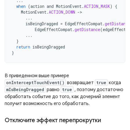
...
when
(
action
and
MotionEvent
.
ACTION_MASK
)
{
MotionEvent
.
ACTION_DOWN
->
...
isBeingDragged
=
EdgeEffectCompat
.
getDistanc
EdgeEffectCompat
.
getDistance
(
edgeEffectT
...
}
return
isBeingDragged
}
В приведенном выше примере
onInterceptTouchEvent()
возвращает
true
когда
mIsBeingDragged
равно
true
, поэтому достаточно
обработать событие до того, как дочерний элемент
получит возможность его обработать.
Отключите эффект перепрокрутки