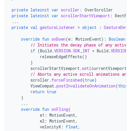
private
lateinit
var
scroller
:
OverScroller
private
lateinit
var
scrollerStartViewport
:
RectF
...
private
val
gestureListener
=
object
:
GestureDete
override
fun
onDown
(
e
:
MotionEvent
):
Boolean
{
// Initiates the decay phase of any active 
if
(
Build
.
VERSION
.
SDK_INT
 < 
Build
.
VERSION_
releaseEdgeEffects
()
}
scrollerStartViewport
.
set
(
currentViewport
)
// Aborts any active scroll animations and
scroller
.
forceFinished
(
true
)
ViewCompat
.
postInvalidateOnAnimation
(
this
@
return
true
}
...
override
fun
onFling
(
e1
:
MotionEvent
,
e2
:
MotionEvent
,
velocityX
:
Float
,