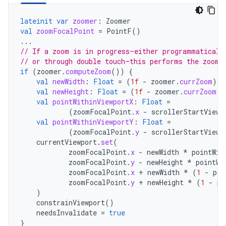
lateinit
var
zoomer
:
Zoomer
val
zoomFocalPoint
=
PointF
()
...
// If a zoom is in progress—either programmaticall
// or through double touch—this performs the zoom.
if
(
zoomer
.
computeZoom
())
{
val
newWidth
:
Float
=
(
1f
-
zoomer
.
currZoom
)
*
val
newHeight
:
Float
=
(
1f
-
zoomer
.
currZoom
)
val
pointWithinViewportX
:
Float
=
(
zoomFocalPoint
.
x
-
scrollerStartViewp
val
pointWithinViewportY
:
Float
=
(
zoomFocalPoint
.
y
-
scrollerStartViewp
currentViewport
.
set
(
zoomFocalPoint
.
x
-
newWidth
*
pointWit
zoomFocalPoint
.
y
-
newHeight
*
pointWi
zoomFocalPoint
.
x
+
newWidth
*
(
1
-
poi
zoomFocalPoint
.
y
+
newHeight
*
(
1
-
po
)
constrainViewport
()
needsInvalidate
=
true
}