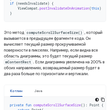
if
(
needsInvalidate
)
{
ViewCompat
.
postInvalidateOnAnimation
(
this
)
}
Это метод
computeScrollSurfaceSize()
, который
вызывается в предыдущем фрагменте кода. Он
вычисляет текущий размер прокручиваемой
поверхности в пикселях. Например, если видна вся
область диаграммы, это будет текущий размер
mContentRect
. Если диаграмма увеличена на 200% в
обоих направлениях, возвращаемый размер будет в
два раза больше по горизонтали и вертикали.
Котлин
Java
private
fun
computeScrollSurfaceSize
():
Point
{
return
Point
(