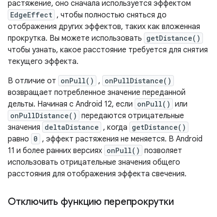
растяжение, оно сначала используется эффектом
EdgeEffect
, чтобы полностью сняться до
отображения других эффектов, таких как вложенная
прокрутка. Вы можете использовать
getDistance()
чтобы узнать, какое расстояние требуется для снятия
текущего эффекта.
В отличие от
onPull()
,
onPullDistance()
возвращает потребленное значение переданной
дельты. Начиная с Android 12, если
onPull()
или
onPullDistance()
передаются отрицательные
значения
deltaDistance
, когда
getDistance()
равно
0
, эффект растяжения не меняется. В Android
11 и более ранних версиях
onPull()
позволяет
использовать отрицательные значения общего
расстояния для отображения эффекта свечения.
Отключить функцию перепрокрутки