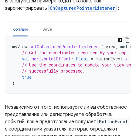
В следующем примере кода показано, как
зарегистрировать
OnCapturedPointerListener
:
Котлин
Java
myView
.
setOnCapturedPointerListener
{
view
,
motion
// Get the coordinates required by your app.
val
horizontalOffset
:
Float
=
motionEvent
.
x
// Use the coordinates to update your view and 
// successfully processed.
true
}
Независимо от того, используете ли вы собственное
представление или регистрируете обработчик
событий, ваше представление получает
MotionEvent
с координатами указателя, которые определяют