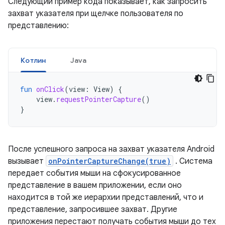
Следующий пример кода показывает, как запросить
захват указателя при щелчке пользователя по
представлению:
Котлин
Java
fun
onClick
(
view
:
View
)
{
view
.
requestPointerCapture
()
}
После успешного запроса на захват указателя Android
вызывает
onPointerCaptureChange(true)
. Система
передает события мыши на сфокусированное
представление в вашем приложении, если оно
находится в той же иерархии представлений, что и
представление, запросившее захват. Другие
приложения перестают получать события мыши до тех