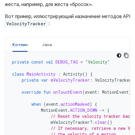
жеста, например, для жеста «бросок».
Вот пример, иллюстрирующий назначение методов API
VelocityTracker
:
Котлин
Java
private
const
val
DEBUG_TAG
=
"Velocity"
class
MainActivity
:
Activity
()
{
private
var
mVelocityTracker
:
VelocityTracker?
override
fun
onTouchEvent
(
event
:
MotionEvent
):
when
(
event
.
actionMasked
)
{
MotionEvent
.
ACTION_DOWN
-
>
{
// Reset the velocity tracker back 
mVelocityTracker
?.
clear
()
// If necessary, retrieve a new Ve
// the velocity of a motion.