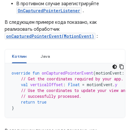
В противном случае зарегистрируйте
OnCapturedPointerListener
.
В следующем примере кода показано, как
реализовать обработчик
onCapturedPointerEvent(MotionEvent)
:
Котлин
Java
override
fun
onCapturedPointerEvent
(
motionEvent
:
M
// Get the coordinates required by your app.
val
verticalOffset
:
Float
=
motionEvent
.
y
// Use the coordinates to update your view and 
// successfully processed.
return
true
}