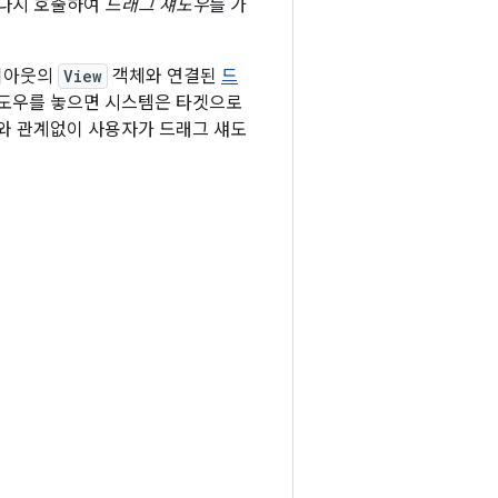
 다시 호출하여
드래그 섀도우
를 가
레이아웃의
View
객체와 연결된
드
섀도우를 놓으면 시스템은 타겟으로
지와 관계없이 사용자가 드래그 섀도