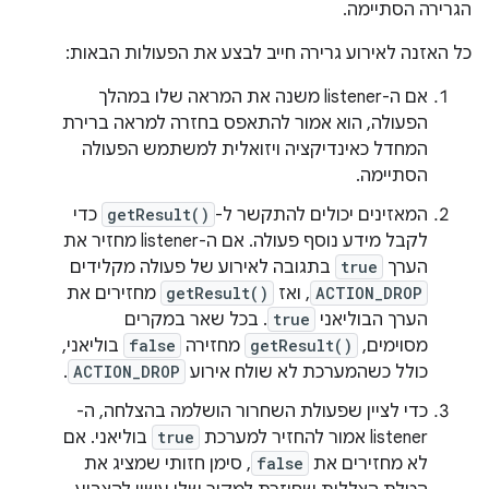
הגרירה הסתיימה.
כל האזנה לאירוע גרירה חייב לבצע את הפעולות הבאות:
אם ה-listener משנה את המראה שלו במהלך
הפעולה, הוא אמור להתאפס בחזרה למראה ברירת
המחדל כאינדיקציה ויזואלית למשתמש הפעולה
הסתיימה.
כדי
getResult()
המאזינים יכולים להתקשר ל-
לקבל מידע נוסף פעולה. אם ה-listener מחזיר את
בתגובה לאירוע של פעולה מקלידים
true
הערך
מחזירים את
getResult()
, ואז
ACTION_DROP
. בכל שאר במקרים
true
הערך הבוליאני
בוליאני,
false
מחזירה
getResult()
מסוימים,
.
ACTION_DROP
כולל כשהמערכת לא שולח אירוע
כדי לציין שפעולת השחרור הושלמה בהצלחה, ה-
בוליאני. אם
true
listener אמור להחזיר למערכת
, סימן חזותי שמציג את
false
לא מחזירים את