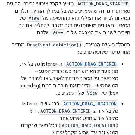
ימשיך לקבל אירועי גרירה. הסוגים
ACTION_DRAG_STARTED
מאירועי הגרירה שהמאזינים מקבל במהלך הגרירה תלויים
של
View
במיקום לגרור את הצללית ואת החשיפה של
המאזין. מאזינים משתמשים בגרירה כדי להחליט אם הם
שלהם.
View
חייבים לשנות את המראה של ה-
מחזיר
DragEvent.getAction()
במהלך פעולת הגרירה,
אחד מתוך שלושה ערכים:
: ה-listener מקבל את
ACTION_DRAG_ENTERED
סוג פעולת האירוע הזה כשנקודת המגע –
מצביעים על המסך מתחת לאצבע או לעכבר של
המשתמש — מזינים את תיבה תוחמת (bounding
של המאזינים.
View
box) של
: ברגע שה-listener
ACTION_DRAG_LOCATION
, הוא
ACTION_DRAG_ENTERED
מקבל אירוע
מקבל אירוע חדש אירוע אחד
) בכל פעם שנקודת
ACTION_DRAG_LOCATION
(
המגע זזה עד שהיא מקבל אירוע