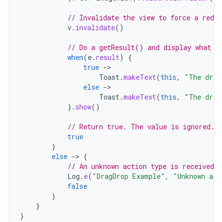
// Invalidate the view to force a redra
v
.
invalidate
()
// Do a getResult() and display what h
when
(
e
.
result
)
{
true
-
Toast
.
makeText
(
this
,
"The drop
else
-
Toast
.
makeText
(
this
,
"The drop
}.
show
()
// Return true. The value is ignored.
true
}
else
-
>
{
// An unknown action type is received.
Log
.
e
(
"DragDrop Example"
,
"Unknown act
false
}
}
}