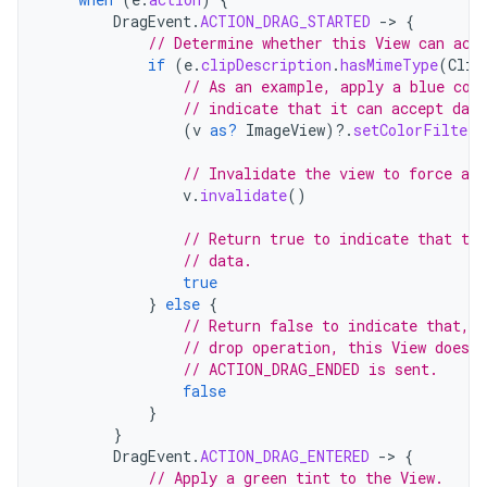
DragEvent
.
ACTION_DRAG_STARTED
-
>
{
// Determine whether this View can acc
if
(
e
.
clipDescription
.
hasMimeType
(
Clip
// As an example, apply a blue col
// indicate that it can accept data
(
v
as?
ImageView
)
?.
setColorFilter
(
// Invalidate the view to force a r
v
.
invalidate
()
// Return true to indicate that the
// data.
true
}
else
{
// Return false to indicate that, d
// drop operation, this View doesn
// ACTION_DRAG_ENDED is sent.
false
}
}
DragEvent
.
ACTION_DRAG_ENTERED
-
>
{
// Apply a green tint to the View.