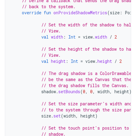
// Define a callback that sends the drag shado
// back to the system.
override
fun
onProvideShadowMetrics
(
size
:
Poin
// Set the width of the shadow to half 
// View.
val
width
:
Int
=
view
.
width
/
2
// Set the height of the shadow to half
// View.
val
height
:
Int
=
view
.
height
/
2
// The drag shadow is a ColorDrawable.
// be the same as the Canvas that the 
// the drag shadow fills the Canvas.
shadow
.
setBounds
(
0
,
0
,
width
,
height
)
// Set the size parameter's width and 
// to the system through the size para
size
.
set
(
width
,
height
)
// Set the touch point's position to b
// shadow.