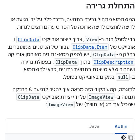
התחלת גרירה
המשתמש מתחיל גרירה בתנועה, בדרך כלל על ידי נגיעה או
לחיצה לוחצים לחיצה ארוכה על הפריט שהם רוצים לגרור.
ו
ClipData
, צריך ליצור אובייקט
View
כדי לטפל בזה ב-
עבור של הנתונים שמועברים.
ClipData.Item
אובייקט של
, יש לספק מטא-נתונים מאוחסן אובייקט
ClipData
כחלק מ-
. בפעולת גרירה
ClipData
בתוך
ClipDescription
ושחרור שלא מייצגת בתנועת נתונים, כדאי להשתמש
במקום באובייקט בפועל.
null
ב-
לדוגמה, קטע הקוד הזה מראה איך להגיב לנגיעה & החזקה
ClipData
על ידי יצירת אובייקט
ImageView
תנועה ב-
:
ImageView
שמכיל את תג (או תווית) של
Java
Kotlin