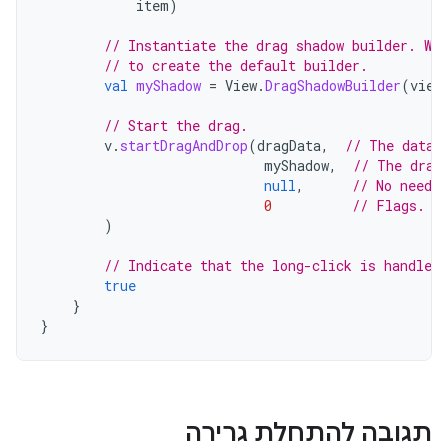
item
)
// Instantiate the drag shadow builder. We
// to create the default builder.
val
myShadow
=
View
.
DragShadowBuilder
(
view
// Start the drag.
v
.
startDragAndDrop
(
dragData
,
// The data 
myShadow
,
// The drag
null
,
// No need t
0
// Flags. N
)
// Indicate that the long-click is handled.
true
}
}
תגובה להתחלת גרירה