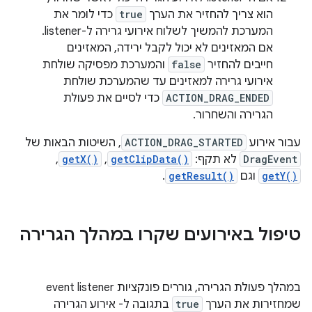
כדי לומר את
true
הוא צריך להחזיר את הערך
המערכת להמשיך לשלוח אירועי גרירה ל-listener.
אם המאזינים לא יכול לקבל ירידה, המאזינים
והמערכת מפסיקה שולחת
false
חייבים להחזיר
אירועי גרירה למאזינים עד שהמערכת שולחת
כדי לסיים את פעולת
ACTION_DRAG_ENDED
הגרירה והשחרור.
, השיטות הבאות של
ACTION_DRAG_STARTED
עבור אירוע
,
getX()
,
getClipData()
לא תקף:
DragEvent
.
getResult()
וגם
getY()
טיפול באירועים שקרו במהלך הגרירה
במהלך פעולת הגרירה, גוררים פונקציות event listener
בתגובה ל- אירוע הגרירה
true
שמחזירות את הערך