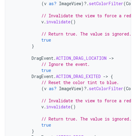
(
v
as?
ImageView
)
?.
setColorFilter
(
Colo
// Invalidate the view to force a redra
v
.
invalidate
()
// Return true. The value is ignored.
true
}
DragEvent
.
ACTION_DRAG_LOCATION
-
// Ignore the event.
true
DragEvent
.
ACTION_DRAG_EXITED
-
>
{
// Reset the color tint to blue.
(
v
as?
ImageView
)
?.
setColorFilter
(
Colo
// Invalidate the view to force a redra
v
.
invalidate
()
// Return true. The value is ignored.
true
}