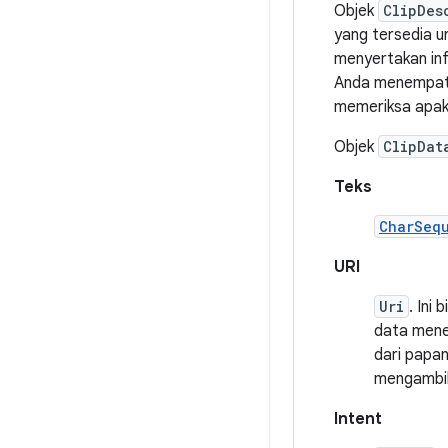
Objek
ClipDes
yang tersedia un
menyertakan inf
Anda menempatka
memeriksa apaka
Objek
ClipDat
Teks
CharSeq
URI
Uri
. Ini
data mene
dari papa
mengambil
Intent