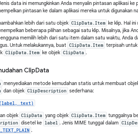
 Jenis data ini memungkinkan Anda menyalin pintasan aplikasi ke
mpelkan pintasan ke dalam aplikasi mereka untuk digunakan na
ambahkan lebih dari satu objek
ClipData.Item
ke klip. Hal i
nempelkan beberapa pilihan sebagai satu klip. Misalnya, jika An
ngguna memilih lebih dari satu item dalam satu waktu, Anda 
ligus. Untuk melakukannya, buat
ClipData.Item
terpisah untuk 
ek
ClipData.Item
ke objek
ClipData
.
udahan Clip
Data
a
menyediakan metode kemudahan statis untuk membuat obje
m
dan objek
ClipDescription
sederhana:
(label, text)
an objek
ClipData
yang objek
ClipData.Item
tunggalnya ber
ription
disetel ke
label
. Jenis MIME tunggal dalam
ClipDe
E_TEXT_PLAIN
.