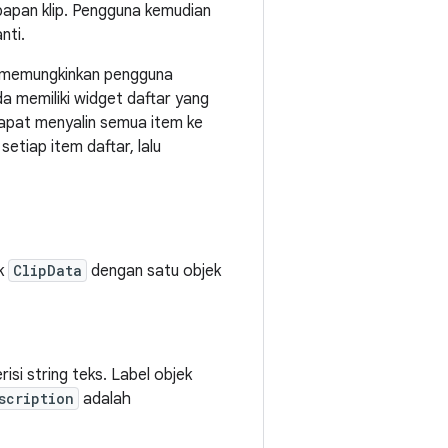
 papan klip. Pengguna kemudian
nti.
ni memungkinkan pengguna
da memiliki widget daftar yang
dapat menyalin semua item ke
setiap item daftar, lalu
k
ClipData
dengan satu objek
isi string teks. Label objek
scription
adalah