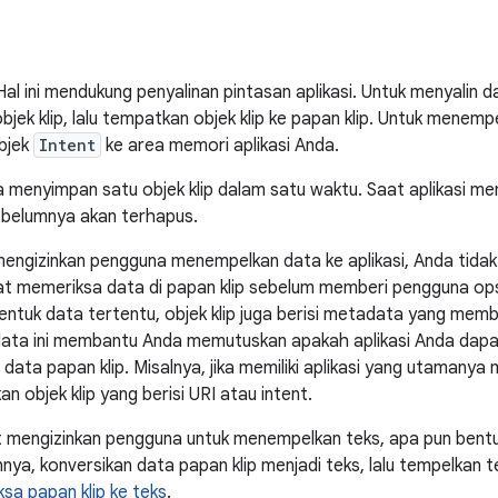
 Hal ini mendukung penyalinan pintasan aplikasi. Untuk menyalin 
bjek klip, lalu tempatkan objek klip ke papan klip. Untuk menemp
objek
Intent
ke area memori aplikasi Anda.
a menyimpan satu objek klip dalam satu waktu. Saat aplikasi me
 sebelumnya akan terhapus.
 mengizinkan pengguna menempelkan data ke aplikasi, Anda tidak
at memeriksa data di papan klip sebelum memberi pengguna op
 bentuk data tertentu, objek klip juga berisi metadata yang mem
data ini membantu Anda memutuskan apakah aplikasi Anda dapa
data papan klip. Misalnya, jika memiliki aplikasi yang utamanya
n objek klip yang berisi URI atau intent.
 mengizinkan pengguna untuk menempelkan teks, apa pun bentu
ya, konversikan data papan klip menjadi teks, lalu tempelkan tek
a papan klip ke teks
.