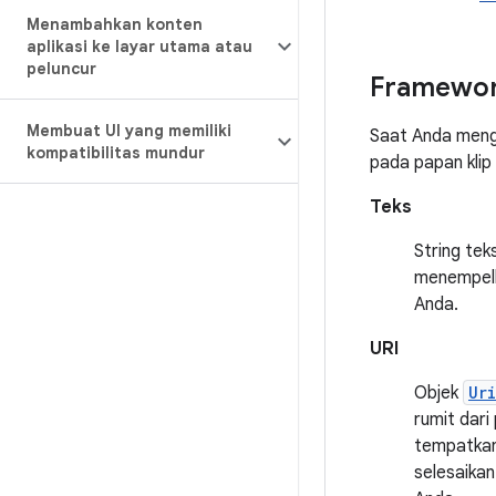
Menambahkan konten
aplikasi ke layar utama atau
peluncur
Framewor
Membuat UI yang memiliki
Saat Anda mengg
kompatibilitas mundur
pada papan klip 
Teks
String tek
menempelka
Anda.
URI
Objek
Uri
rumit dari
tempatkan 
selesaikan