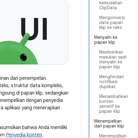
kemudahan
ClipData
Mengonversi
data papan
klip ke teks
Menyalin ke
papan klip
Memberikan
masukan saat
menyalin ke
papan klip
Menghindari
linan dan penempelan.
notifikasi
eks, struktur data kompleks,
duplikat
angsung di papan klip, sedangkan
Menambahkan
 menempelkan dengan penyedia
konten
sensitif ke
ara aplikasi yang menerapkan
papan klip
Menempelkan
dari papan klip
sumsikan bahwa Anda memiliki
lam
Penyedia konten
.
Menempelkan