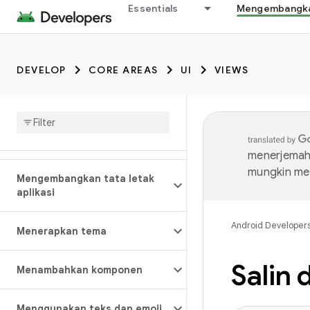
Essentials
Mengembangkan
DEVELOP
CORE AREAS
UI
VIEWS
menerjemahk
mungkin me
Mengembangkan tata letak
aplikasi
Android Developer
Menerapkan tema
Salin 
Menambahkan komponen
Menggunakan teks dan emoji