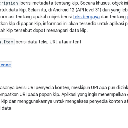
cription
berisi metadata tentang klip. Secara khusus, objek ini
tuk data klip. Selain itu, di Android 12 (API level 31) dan yang le
ormasi tentang apakah objek berisi
teks bergaya
dan tentang
n klip di papan klip, informasi ini akan tersedia untuk aplikas
h klip tersebut dapat menangani data klip.
a.Item
berisi data teks, URI, atau intent:
uence
.
 biasanya berisi URI penyedia konten, meskipun URI apa pun diizi
mpatkan URI pada papan klip. Aplikasi yang ingin menempelka
n klip dan menggunakannya untuk mengakses penyedia konten ata
 data.