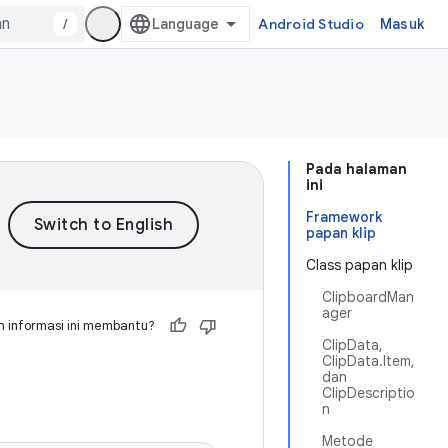
/
Android Studio
Masuk
Pada halaman
ini
Framework
papan klip
Class papan klip
ClipboardMan
ager
 informasi ini membantu?
ClipData,
ClipData.Item,
dan
ClipDescriptio
n
Metode