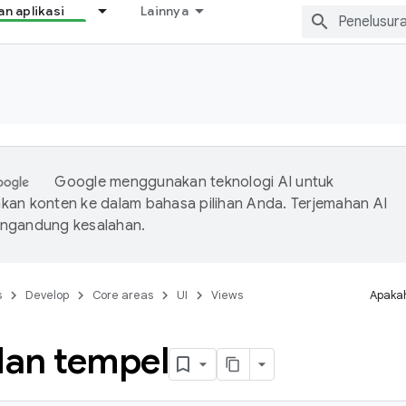
 aplikasi
Lainnya
Google menggunakan teknologi AI untuk
an konten ke dalam bahasa pilihan Anda. Terjemahan AI
ngandung kesalahan.
s
Develop
Core areas
UI
Views
Apakah
dan tempel