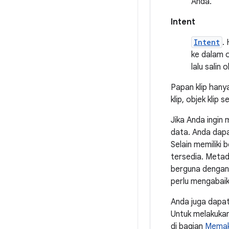
Anda.
Intent
Intent
.
ke dalam o
lalu salin 
Papan klip hany
klip, objek klip
Jika Anda ingin
data. Anda dap
Selain memiliki
tersedia. Meta
berguna dengan 
perlu mengabaika
Anda juga dapat
Untuk melakukann
di bagian
Memaks