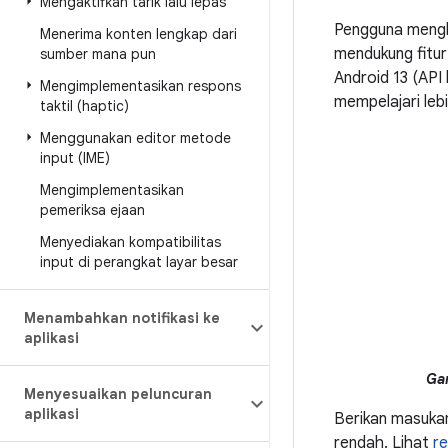
Mengaktifkan tarik lalu lepas
Pengguna mengh
Menerima konten lengkap dari
mendukung fitur
sumber mana pun
Android 13 (API l
Mengimplementasikan respons
mempelajari lebi
taktil (haptic)
Menggunakan editor metode
input (IME)
Mengimplementasikan
pemeriksa ejaan
Menyediakan kompatibilitas
input di perangkat layar besar
Menambahkan notifikasi ke
aplikasi
Ga
Menyesuaikan peluncuran
aplikasi
Berikan masukan
rendah. Lihat
re