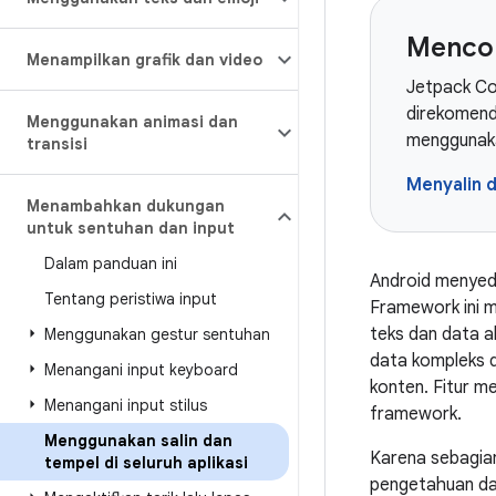
Menco
Menampilkan grafik dan video
Jetpack Co
direkomenda
Menggunakan animasi dan
menggunaka
transisi
Menyalin 
Menambahkan dukungan
untuk sentuhan dan input
Dalam panduan ini
Android menyedi
Tentang peristiwa input
Framework ini m
teks dan data al
Menggunakan gestur sentuhan
data kompleks d
Menangani input keyboard
konten. Fitur m
Menangani input stilus
framework.
Menggunakan salin dan
Karena sebagia
tempel di seluruh aplikasi
pengetahuan das