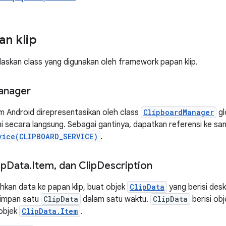
an klip
elaskan class yang digunakan oleh framework papan klip.
anager
em Android direpresentasikan oleh class
ClipboardManager
gl
ini secara langsung. Sebagai gantinya, dapatkan referensi ke 
vice(CLIPBOARD_SERVICE)
.
ip
Data
.
Item
,
dan Clip
Description
kan data ke papan klip, buat objek
ClipData
yang berisi deskr
yimpan satu
ClipData
dalam satu waktu.
ClipData
berisi ob
objek
ClipData.Item
.