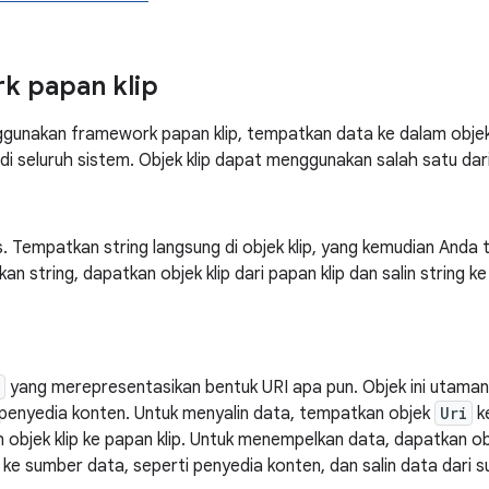
k papan klip
unakan framework papan klip, tempatkan data ke dalam objek kl
di seluruh sistem. Objek klip dapat menggunakan salah satu dari
s. Tempatkan string langsung di objek klip, yang kemudian Anda 
n string, dapatkan objek klip dari papan klip dan salin string k
yang merepresentasikan bentuk URI apa pun. Objek ini utaman
 penyedia konten. Untuk menyalin data, tempatkan objek
Uri
ke
objek klip ke papan klip. Untuk menempelkan data, dapatkan ob
 ke sumber data, seperti penyedia konten, dan salin data dari 