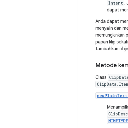
Intent
.
dapat mene
Anda dapat men
menyalin dan me
memungkinkan pe
papan klip seka
tambahkan obj
Metode kem
Class
ClipDat
ClipData.Ite
newPlainText
Menampilk
ClipDesc
MIMETYP