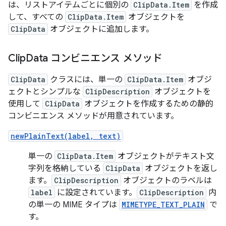
は、リストアイテムごとに個別の
ClipData.Item
を作成
して、すべての
ClipData.Item
オブジェクトを
ClipData
オブジェクトに追加します。
Clip
Data コンビニエンス メソッド
ClipData
クラスには、単一の
ClipData.Item
オブジ
ェクトとシンプルな
ClipDescription
オブジェクトを
使用して
ClipData
オブジェクトを作成するための静的
コンビニエンス メソッドが用意されています。
newPlainText(label, text)
単一の
ClipData.Item
オブジェクトがテキスト文
字列を格納している
ClipData
オブジェクトを返し
ます。
ClipDescription
オブジェクトのラベルは
label
に設定されています。
ClipDescription
内
の単一の MIME タイプは
MIMETYPE_TEXT_PLAIN
で
す。