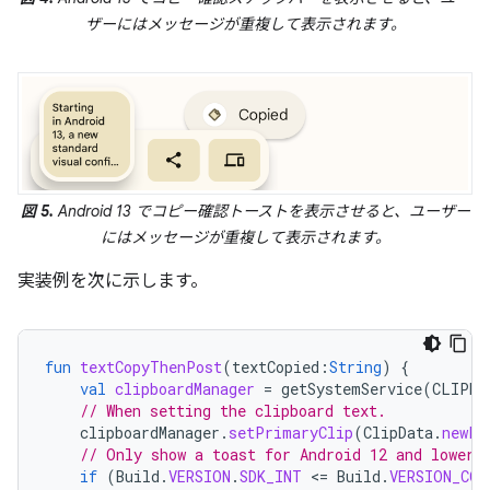
ザーにはメッセージが重複して表示されます。
図 5.
Android 13 でコピー確認トーストを表示させると、ユーザー
にはメッセージが重複して表示されます。
実装例を次に示します。
fun
textCopyThenPost
(
textCopied
:
String
)
{
val
clipboardManager
=
getSystemService
(
CLIPBO
// When setting the clipboard text.
clipboardManager
.
setPrimaryClip
(
ClipData
.
newPl
// Only show a toast for Android 12 and lower.
if
(
Build
.
VERSION
.
SDK_INT
<
=
Build
.
VERSION_COD