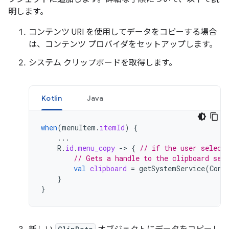
明します。
コンテンツ URI を使用してデータをコピーする場合
は、コンテンツ プロバイダをセットアップします。
システム クリップボードを取得します。
Kotlin
Java
when
(
menuItem
.
itemId
)
{
...
R
.
id
.
menu_copy
-
>
{
// if the user select
// Gets a handle to the clipboard ser
val
clipboard
=
getSystemService
(
Cont
}
}