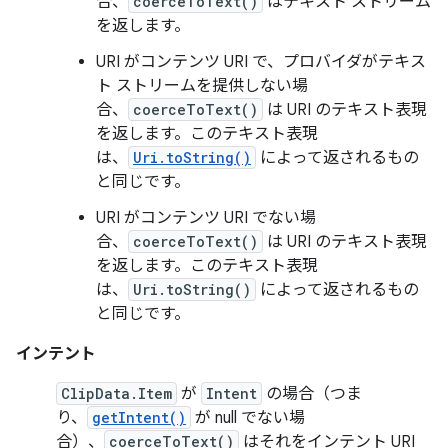
合、
coerceToText()
はテキスト ストリーム
を返します。
URI がコンテンツ URI で、プロバイダがテキス
ト ストリームを提供しない場
合、
coerceToText()
は URI のテキスト表現
を返します。このテキスト表現
は、
Uri.toString()
によって返されるもの
と同じです。
URI がコンテンツ URI でない場
合、
coerceToText()
は URI のテキスト表現
を返します。このテキスト表現
は、
Uri.toString()
によって返されるもの
と同じです。
インテント
ClipData.Item
が
Intent
の場合（つま
り、
getIntent()
が null でない場
合）、
coerceToText()
はそれをインテント URI