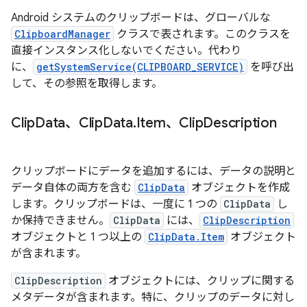
Android システムのクリップボードは、グローバルな
ClipboardManager
クラスで表されます。このクラスを
直接インスタンス化しないでください。代わり
に、
getSystemService(CLIPBOARD_SERVICE)
を呼び出
して、その参照を取得します。
Clip
Data、Clip
Data
.
Item、Clip
Description
クリップボードにデータを追加するには、データの説明と
データ自体の両方を含む
ClipData
オブジェクトを作成
します。クリップボードは、一度に 1 つの
ClipData
し
か保持できません。
ClipData
には、
ClipDescription
オブジェクトと 1 つ以上の
ClipData.Item
オブジェクト
が含まれます。
ClipDescription
オブジェクトには、クリップに関する
メタデータが含まれます。特に、クリップのデータに対し