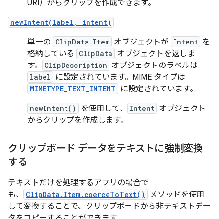
URI）からクリップを作成できます。
newIntent(label, intent)
単一の
ClipData.Item
オブジェクトが
Intent
を
格納している
ClipData
オブジェクトを返しま
す。
ClipDescription
オブジェクトのラベルは
label
に設定されています。MIME タイプは
MIMETYPE_TEXT_INTENT
に設定されています。
newIntent()
を使用して、
Intent
オブジェクト
からクリップを作成します。
クリップボード データをテキストに強制変換
する
テキストだけを処理するアプリの場合で
も、
ClipData.Item.coerceToText()
メソッドを使用
して変換することで、クリップボードから非テキストデー
タをコピーすることができます。