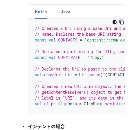
Kotlin
Java
// Creates a Uri using a base Uri and a 
// name. Declares the base URI string.
const
val
CONTACTS
=
"content://com.exam
// Declares a path string for URIs, used 
const
val
COPY_PATH
=
"/copy"
// Declares the Uri to paste to the clipb
val
copyUri
:
Uri
=
Uri
.
parse
(
"
$
CONTACTS
$
...
// Creates a new URI clip object. The sy
// getContentResolver() object to get MI
// label is "URI", and its data is the U
val
clip
:
ClipData
=
ClipData
.
newUri
(
con
インテントの場合