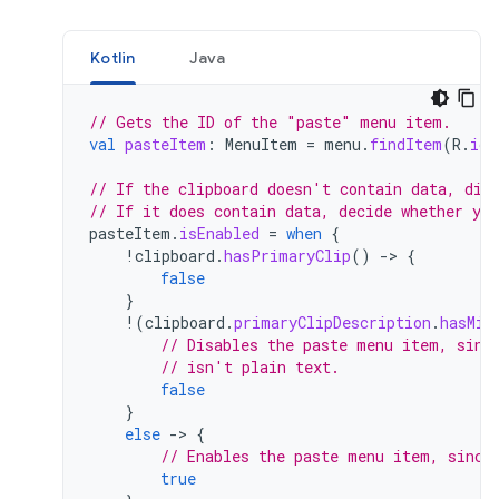
Kotlin
Java
// Gets the ID of the "paste" menu item.
val
pasteItem
:
MenuItem
=
menu
.
findItem
(
R
.
id
.
// If the clipboard doesn't contain data, dis
// If it does contain data, decide whether you
pasteItem
.
isEnabled
=
when
{
!
clipboard
.
hasPrimaryClip
()
-
>
{
false
}
!
(
clipboard
.
primaryClipDescription
.
hasMim
// Disables the paste menu item, sinc
// isn't plain text.
false
}
else
-
>
{
// Enables the paste menu item, since
true