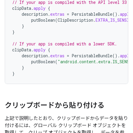
// If your app is compiled with the API level 33 S
clipData
.
apply
{
description
.
extras
=
PersistableBundle
().
apply
putBoolean
(
ClipDescription
.
EXTRA_IS_SENSIT
}
}
// If your app is compiled with a lower SDK.
clipData
.
apply
{
description
.
extras
=
PersistableBundle
().
apply
putBoolean
(
"android.content.extra.IS_SENSI
}
}
クリップボードから貼り付ける
上記で説明したとおり、クリップボードからデータを貼り
付けるには、グローバル クリップボード オブジェクトを
取得して、クリップ オブジェクトを取得し、データを参