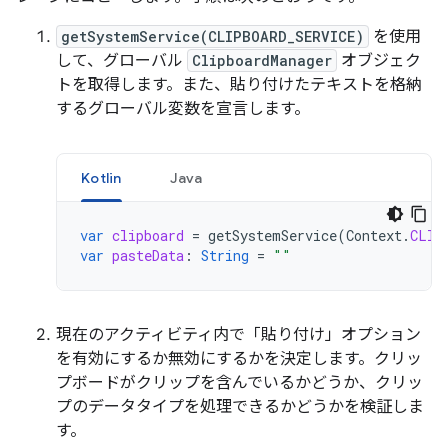
getSystemService(CLIPBOARD_SERVICE)
を使用
して、グローバル
ClipboardManager
オブジェク
トを取得します。また、貼り付けたテキストを格納
するグローバル変数を宣言します。
Kotlin
Java
var
clipboard
=
getSystemService
(
Context
.
CLIP
var
pasteData
:
String
=
""
現在のアクティビティ内で「貼り付け」オプション
を有効にするか無効にするかを決定します。クリッ
プボードがクリップを含んでいるかどうか、クリッ
プのデータタイプを処理できるかどうかを検証しま
す。