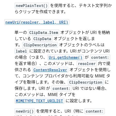
newPlainText()
を使用すると、テキスト文字列か
らクリップを作成できます。
newUri(resolver, label, URI)
単一の
ClipData.Item
オブジェクトが URI を格納
している
ClipData
オブジェクトを返しま
す。
ClipDescription
オブジェクトのラベルは
label
に設定されています。URI がコンテンツ URI
の場合（つまり、
Uri.getScheme()
が
content:
を返す場合）、このメソッドは、
resolver
内で提
供される
ContentResolver
オブジェクトを使用し
て、コンテンツ プロバイダから利用可能な MIME タ
イプを取得します。その後、
ClipDescription
に
保存します。URI が
content:
URI ではない場合、
このメソッドは、MIME タイプを
MIMETYPE_TEXT_URILIST
に設定します。
newUri()
を使用すると、URI（特に
content: