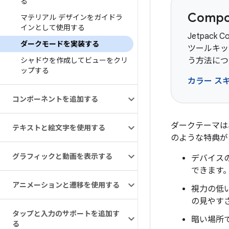
る
Comp
マテリアル デザインをガイドラ
インとして使用する
Jetpack 
ダークモードを実装する
ツールキッ
シャドウを作成してビューをクリ
う方法につ
ップする
カラー スキ
コンポーネントを追加する
ダークテーマは、A
テキストと絵文字を使用する
のような特典が
グラフィックと動画を表示する
デバイス
できます
アニメーションと遷移を使用する
視力の低
の見やす
タップと入力のサポートを追加す
暗い場所
る