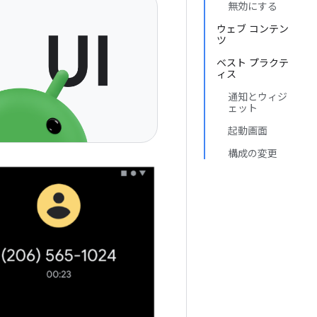
無効にする
ウェブ コンテン
ツ
ベスト プラクテ
ィス
通知とウィジ
ェット
起動画面
構成の変更