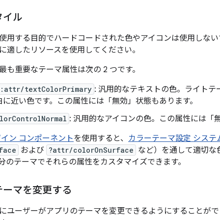
タイル
使用する目的でハードコードされた色やアイコンは使用しない
に適したリソースを使用してください。
最も重要なテーマ属性は次の 2 つです。
:attr/textColorPrimary
: 汎用的なテキストの色。ライト
白に近い色です。この属性には「無効」状態もあります。
lorControlNormal
: 汎用的なアイコンの色。この属性には「
ザイン コンポーネント
を使用すると、
カラーテーマ設定 システ
face
および
?attr/colorOnSurface
など）を通して適切な
分のテーマでそれらの属性をカスタマイズできます。
テーマを変更する
にユーザーがアプリのテーマを変更できるようにすることがで