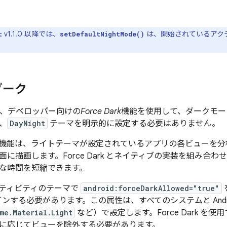
v1.1.0 以降では、
は、開始されているアク
t
setDefaultNightMode()
ダーク
0 では、デベロッパー向けの
Force Dark
機能を使用して、ダークモー
、
DayNight
テーマを明示的に設定する必要はありません。
機能は、ライトテーマが設定されているアプリの各ビューを分
面に描画します。Force Dark とネイティブの実装を組み合
な時間を短縮できます。
ティビティのテーマで
android:forceDarkAllowed="true"
トインする必要があります。この属性は、すべてのシステムと Andr
me.Material.Light
など）で設定します。Force Dark 
に応じてビューを除外する必要があります。