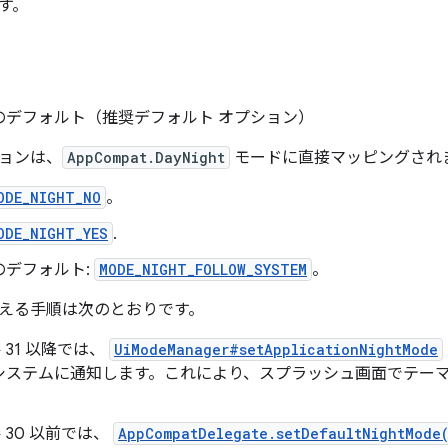
す。
のデフォルト（推奨デフォルト オプション）
ョンは、
AppCompat.DayNight
モードに直接マッピングされ
ODE_NIGHT_NO
。
ODE_NIGHT_YES
.
のデフォルト:
MODE_NIGHT_FOLLOW_SYSTEM
。
える手順は次のとおりです。
ル 31 以降では、
UiModeManager#setApplicationNightMode
システムに通知します。これにより、スプラッシュ画面でテー
ル 30 以前では、
AppCompatDelegate.setDefaultNightMode