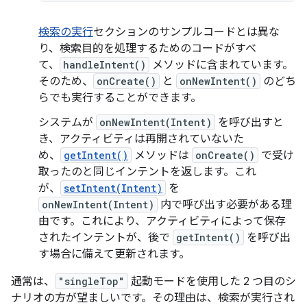
検索の実行
セクションのサンプルコードとは異な
り、検索目的を処理するためのコードがすべ
て、
handleIntent()
メソッドに含まれています。
そのため、
onCreate()
と
onNewIntent()
のどち
らでも実行することができます。
システムが
onNewIntent(Intent)
を呼び出すと
き、アクティビティは再開されていないた
め、
getIntent()
メソッドは
onCreate()
で受け
取ったのと同じインテントを返します。これ
が、
setIntent(Intent)
を
onNewIntent(Intent)
内で呼び出す必要がある理
由です。これにより、アクティビティによって保存
されたインテントが、後で
getIntent()
を呼び出
す場合に備えて更新されます。
通常は、
"singleTop"
起動モードを使用した 2 つ目のシ
ナリオの方が望ましいです。その理由は、検索が実行され