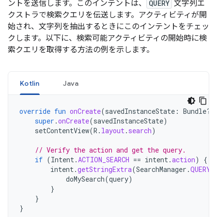
ントを送信します。このインテントは、
QUERY
文字列エ
クストラで検索クエリを伝送します。アクティビティが開
始され、文字列を抽出するときにこのインテントをチェッ
クします。以下に、検索可能アクティビティの開始時に検
索クエリを取得する方法の例を示します。
Kotlin
Java
override
fun
onCreate
(
savedInstanceState
:
Bundle?)
super
.
onCreate
(
savedInstanceState
)
setContentView
(
R
.
layout
.
search
)
// Verify the action and get the query.
if
(
Intent
.
ACTION_SEARCH
==
intent
.
action
)
{
intent
.
getStringExtra
(
SearchManager
.
QUERY
)
doMySearch
(
query
)
}
}
}