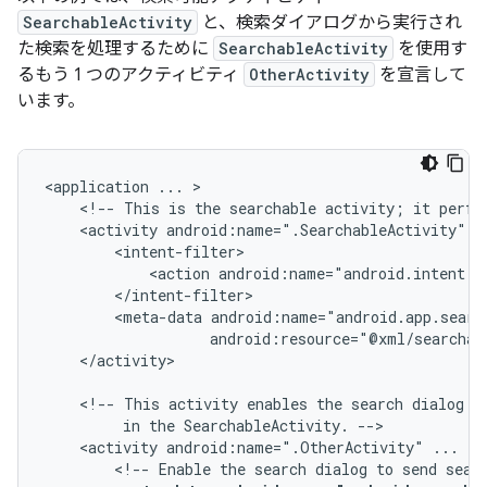
SearchableActivity
と、検索ダイアログから実行され
た検索を処理するために
SearchableActivity
を使用す
るもう 1 つのアクティビティ
OtherActivity
を宣言して
います。
<application
...
<!--
This
is
the
searchable
activity;
it
perfo
<activity
android:name=".SearchableActivity"
<action
android:name="android.intent.a
<meta-data
</activity>

<!--
This
activity
enables
the
search
dialog
t
in
the
SearchableActivity.
<activity
android:name=".OtherActivity"
...
<!--
Enable
the
search
dialog
to
send
sear