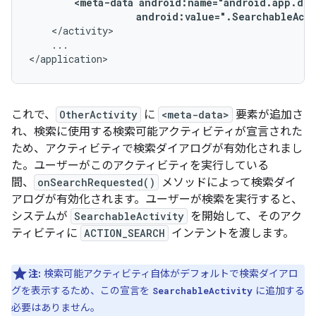
<meta-data
android:value=".SearchableActi
...

</application>
これで、
OtherActivity
に
<meta-data>
要素が追加さ
れ、検索に使用する検索可能アクティビティが宣言された
ため、アクティビティで検索ダイアログが有効化されまし
た。ユーザーがこのアクティビティを実行している
間、
onSearchRequested()
メソッドによって検索ダイ
アログが有効化されます。ユーザーが検索を実行すると、
システムが
SearchableActivity
を開始して、そのアク
ティビティに
ACTION_SEARCH
インテントを渡します。
注:
検索可能アクティビティ自体がデフォルトで検索ダイアロ
グを表示するため、この宣言を
に追加する
SearchableActivity
必要はありません。