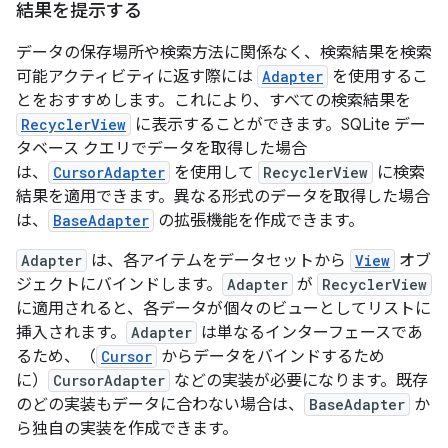
結果を提示する
データの保存場所や検索方法に関係なく、検索結果を検索
可能アクティビティに返す際には
Adapter
を使用するこ
とをおすすめします。これにより、すべての検索結果を
RecyclerView
に表示することができます。SQLite デー
タベース クエリでデータを取得した場合
は、
CursorAdapter
を使用して
RecyclerView
に検索
結果を適用できます。異なる形式のデータを取得した場合
は、
BaseAdapter
の拡張機能を作成できます。
Adapter
は、各アイテムをデータセットから
View
オブ
ジェクトにバインドします。
Adapter
が
RecyclerView
に適用されると、各データが個々のビューとしてリストに
挿入されます。
Adapter
は単なるインターフェースであ
るため、（
Cursor
からデータをバインドするため
に）
CursorAdapter
などの実装が必要になります。既存
のどの実装もデータに合わない場合は、
BaseAdapter
か
ら独自の実装を作成できます。