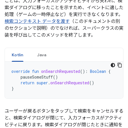
ことは、入力フォーカスがアクティビティから失われ、検
索ダイアログに移ったことを示すため、イベントに適した
処理（ゲームの一時停止など）を実行できなくなります。
検索コンテキスト データを渡す
（このドキュメントの別
のセクションで説明）のでなければ、スーパークラスの実
装を呼び出してこのメソッドを終了します。
Kotlin
Java
override
fun
onSearchRequested
():
Boolean
{
pauseSomeStuff
()
return
super
.
onSearchRequested
()
}
ユーザーが戻るボタンをタップして検索をキャンセルする
と、検索ダイアログが閉じて、入力フォーカスがアクティ
ビティに戻ります。検索ダイアログが閉じたときに通知を