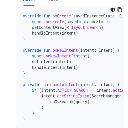
override
fun
onCreate
(
savedInstanceState
:
Bun
super
.
onCreate
(
savedInstanceState
)
setContentView
(
R
.
layout
.
search
)
handleIntent
(
intent
)
}
override
fun
onNewIntent
(
intent
:
Intent
)
{
super
.
onNewIntent
(
intent
)
setIntent
(
intent
)
handleIntent
(
intent
)
}
private
fun
handleIntent
(
intent
:
Intent
)
{
if
(
Intent
.
ACTION_SEARCH
==
intent
.
action
intent
.
getStringExtra
(
SearchManager
.
Q
doMySearch
(
query
)
}
}
}