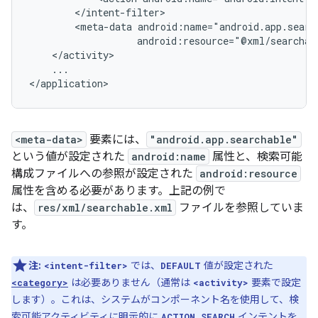
<meta-data
...

</application>
<meta-data>
要素には、
"android.app.searchable"
という値が設定された
android:name
属性と、検索可能
構成ファイルへの参照が設定された
android:resource
属性を含める必要があります。上記の例で
は、
res/xml/searchable.xml
ファイルを参照していま
す。
注:
では、
値が設定された
<intent-filter>
DEFAULT
は必要ありません（通常は
要素で設定
<category>
<activity>
します）。これは、システムがコンポーネント名を使用して、検
索可能アクティビティに明示的に
インテントを
ACTION_SEARCH