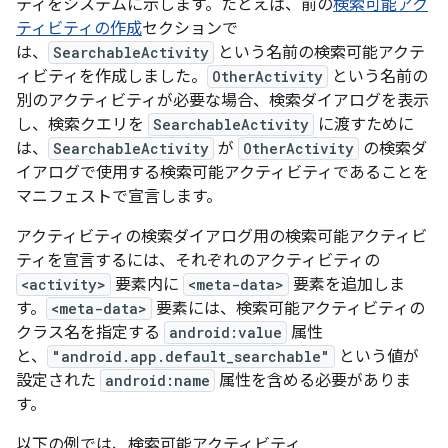
ティをシステムに示します。たとえば、前の
検索可能アク
ティビティの作成
セクションで
は、
SearchableActivity
という名前の検索可能アクテ
ィビティを作成しました。
OtherActivity
という名前の
別のアクティビティが必要な場合、検索ダイアログを表示
し、検索クエリを
SearchableActivity
に渡すために
は、
SearchableActivity
が
OtherActivity
の検索ダ
イアログで使用する検索可能アクティビティであることを
マニフェストで宣言します。
アクティビティの検索ダイアログ用の検索可能アクティビ
ティを宣言するには、それぞれのアクティビティの
<activity>
要素内に
<meta-data>
要素を追加しま
す。
<meta-data>
要素には、検索可能アクティビティの
クラス名を指定する
android:value
属性
と、
"android.app.default_searchable"
という値が
設定された
android:name
属性を含める必要がありま
す。
以下の例では、検索可能アクティビティ