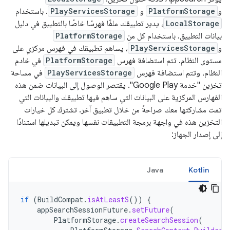
و
PlatformStorage
و
PlayServicesStorage
. باستخدام
LocalStorage
، يدير تطبيقك ملفًا فهرسًا خاصًا بالتطبيق في دليل
بيانات التطبيق. باستخدام كل من
PlatformStorage
و
PlayServicesStorage
، يساهم تطبيقك في فهرس مركزي على
مستوى النظام. تتم استضافة فهرس
PlatformStorage
في خادم
النظام، وتتم استضافة فهرس
PlayServicesStorage
في مساحة
تخزين "خدمة Google Play". يقتصر الوصول إلى البيانات ضمن هذه
الفهارس المركزية على البيانات التي ساهم فيها تطبيقك والبيانات التي
تمت مشاركتها معك صراحةً من خلال تطبيق آخر. تشترك كل خيارات
التخزين هذه في واجهة برمجة التطبيقات نفسها ويمكن تبديلها استنادًا
إلى إصدار الجهاز:
Java
Kotlin
if
(
BuildCompat
.
isAtLeastS
())
{
appSearchSessionFuture
.
setFuture
(
PlatformStorage
.
createSearchSession
(