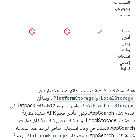
المستندات
بحجم غير
محدود.
عمليات
أسرع
بدون
وقت
استجابة
إضافي
للرابط
هناك مفاضلات إضافية يجب مراعاتها عند الاختيار بين
LocalStorage
و
PlatformStorage
. وبما أنّ
PlatformStorage
يُغلف واجهات برمجة تطبيقات Jetpack في
خدمة نظام AppSearch، يكون تأثير حجم APK ضئيلًا مقارنةً
باستخدام LocalStorage. ومع ذلك، يعني ذلك أيضًا أنّ عمليات
AppSearch تتسبّب في وقت استجابة إضافي للرابط عند استدعاء
خدمة نظام AppSearch. باستخدام
PlatformStorage
، يحدّ