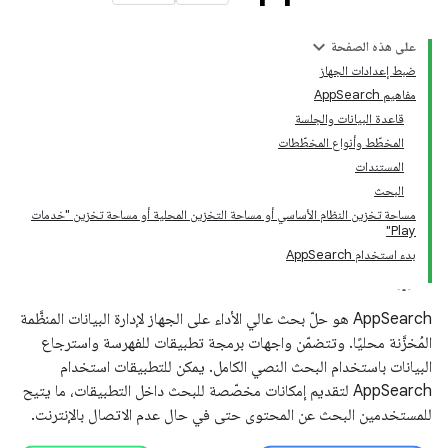
على هذه الصفحة
ضبط إعدادات الجهاز
مفاهيم AppSearch
قاعدة البيانات والجلسة
المخطّط وأنواع المخطّطات
المستندات
البحث
مساحة تخزين النظام الأساسي أو مساحة التخزين المحلية أو مساحة تخزين "خدمات
Play"
بدء استخدام AppSearch
‫AppSearch هو حلّ بحث عالي الأداء على الجهاز لإدارة البيانات المنظَّمة
المُخزَّنة محليًا. وتتضمّن واجهات برمجة تطبيقات للفهرسة واسترجاع
البيانات باستخدام البحث النصي الكامل. يمكن للتطبيقات استخدام
AppSearch لتقديم إمكانات مخصّصة للبحث داخل التطبيقات، ما يتيح
للمستخدمين البحث عن المحتوى حتى في حال عدم الاتصال بالإنترنت.