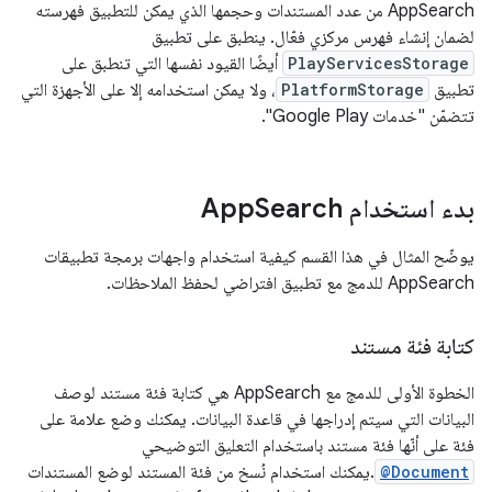
AppSearch من عدد المستندات وحجمها الذي يمكن للتطبيق فهرسته
لضمان إنشاء فهرس مركزي فعّال. ينطبق على تطبيق
PlayServicesStorage
أيضًا القيود نفسها التي تنطبق على
تطبيق
PlatformStorage
، ولا يمكن استخدامه إلا على الأجهزة التي
تتضمّن "خدمات Google Play".
بدء استخدام App
Search
يوضّح المثال في هذا القسم كيفية استخدام واجهات برمجة تطبيقات
AppSearch للدمج مع تطبيق افتراضي لحفظ الملاحظات.
كتابة فئة مستند
الخطوة الأولى للدمج مع AppSearch هي كتابة فئة مستند لوصف
البيانات التي سيتم إدراجها في قاعدة البيانات. يمكنك وضع علامة على
فئة على أنّها فئة مستند باستخدام التعليق التوضيحي
@Document
.يمكنك استخدام نُسخ من فئة المستند لوضع المستندات