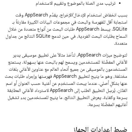
ترتيب مدى الصلة بالموضوع وتقييم الاستخدام
بسبب انخفاض استخدام الإدخال/الإخراج، يقدّم AppSearch وقت
استجابة أقل للفهرسة والبحث في مجموعات البيانات الكبيرة مقارنةً بـ
SQLite. يبسط AppSearch طلبات البحث من أنواع متعددة من خلال
السماح بطلبات البحث الفردية، في حين تدمج SQLite النتائج من جداول
متعددة.
لتوضيح ميزات AppSearch، لنأخذ مثالاً على تطبيق موسیقی يدير
الأغاني المفضّلة للمستخدمين ويسمح لهم بالبحث عنها بسهولة. يستمتع
المستخدمون بالموسيقى من جميع أنحاء العالم مع عناوين الأغاني بلغات
مختلفة، وهو ما يتيح لتطبيق AppSearch فهرستها وإجراء طلبات بحث
عنها بشكلٍ أصلي. عندما يبحث المستخدِم عن أغنية حسب العنوان أو اسم
الفنّان، يُرسِل التطبيق الطلب إلى AppSearch لاسترداد الأغاني المطابقة
بسرعة وكفاءة. يعرض التطبيق النتائج، ما يتيح للمستخدمين بدء تشغيل
أغانيهم المفضّلة بسرعة.
ضبط إعدادات الجهاز