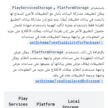
باستخدام
PlatformStorage
و
PlayServicesStorage
،
يمكن لتطبيقك مشاركة البيانات بأمان مع التطبيقات الأخرى للسماح لها
بالبحث في بيانات تطبيقك أيضًا. يتم منح إذن مشاركة بيانات التطبيق
للقراءة فقط باستخدام عملية تأكيد الهوية باستخدام شهادة لضمان
حصول التطبيق الآخر على إذن بقراءة البيانات. يمكنك الاطّلاع على مزيد
من المعلومات عن واجهة برمجة التطبيقات هذه في مستندات
.
setSchemaTypeVisibilityForPackage()
بالإضافة إلى ذلك، باستخدام
PlatformStorage
، يمكن عرض
البيانات المفهرَسة على مساحات عرض واجهة مستخدم النظام. يمكن
للتطبيقات إيقاف عرض بعض بياناتها أو جميعها على مساحات عرض
واجهة مستخدم النظام. يمكنك الاطّلاع على مزيد من المعلومات عن
واجهة برمجة التطبيقات هذه في ملف
.
setSchemaTypeDisplayedBySystem()
Play
Local
Services
Platform
Storage