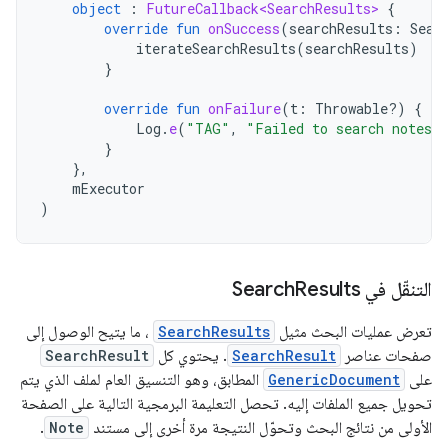
object
:
FutureCallback<SearchResults>
{
override
fun
onSuccess
(
searchResults
:
Sear
iterateSearchResults
(
searchResults
)
}
override
fun
onFailure
(
t
:
Throwable?)
{
Log
.
e
(
"TAG"
,
"Failed to search notes i
}
},
mExecutor
)
التنقّل في Search
Results
تعرض عمليات البحث مثيل
SearchResults
، ما يتيح الوصول إلى
صفحات عناصر
SearchResult
. يحتوي كل
SearchResult
على
GenericDocument
المطابق، وهو التنسيق العام لملف الذي يتم
تحويل جميع الملفات إليه. تحصل التعليمة البرمجية التالية على الصفحة
الأولى من نتائج البحث وتحوّل النتيجة مرة أخرى إلى مستند
Note
.