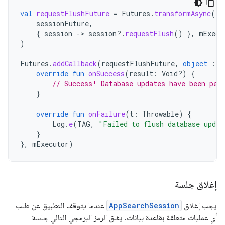
val
requestFlushFuture
=
Futures
.
transformAsync
(
sessionFuture
,
{
session
-
>
session
?.
requestFlush
()
},
mExecu
)
Futures
.
addCallback
(
requestFlushFuture
,
object
:
F
override
fun
onSuccess
(
result
:
Void?)
{
// Success! Database updates have been per
}
override
fun
onFailure
(
t
:
Throwable
)
{
Log
.
e
(
TAG
,
"Failed to flush database updat
}
},
mExecutor
)
إغلاق جلسة
يجب إغلاق
AppSearchSession
عندما يتوقف التطبيق عن طلب
أي عمليات متعلقة بقاعدة بيانات. يغلق الرمز البرمجي التالي جلسة