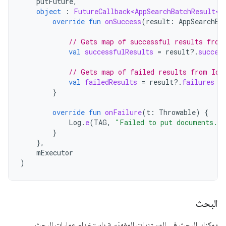
putFuture
,
object
:
FutureCallback<AppSearchBatchResult<S
override
fun
onSuccess
(
result
:
AppSearchBa
// Gets map of successful results from
val
successfulResults
=
result
?.
succes
// Gets map of failed results from Id 
val
failedResults
=
result
?.
failures
}
override
fun
onFailure
(
t
:
Throwable
)
{
Log
.
e
(
TAG
,
"Failed to put documents."
,
}
},
mExecutor
)
البحث
يمكنك البحث في المستندات المفهرَسة باستخدام عمليات البحث