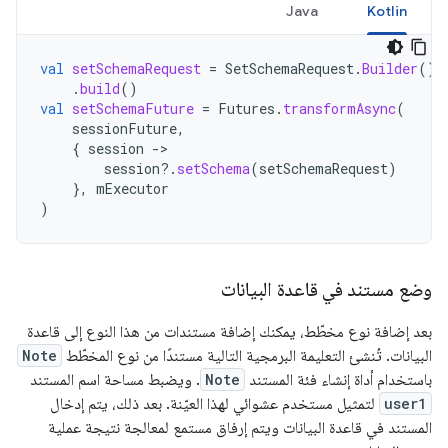
Java
Kotlin
val
setSchemaRequest
=
SetSchemaRequest
.
Builder
().
.
build
()
val
setSchemaFuture
=
Futures
.
transformAsync
(
sessionFuture
,
{
session
-
session
?.
setSchema
(
setSchemaRequest
)
},
mExecutor
)
وضع مستند في قاعدة البيانات
بعد إضافة نوع مخطّط، يمكنك إضافة مستندات من هذا النوع إلى قاعدة
البيانات. تُنشئ التعليمة البرمجية التالية مستندًا من نوع المخطّط
Note
باستخدام أداة إنشاء فئة المستند
Note
. ويضبط مساحة اسم المستند
user1
لتمثيل مستخدم عشوائي لهذا العيّنة. بعد ذلك، يتم إدخال
المستند في قاعدة البيانات ويتم إرفاق مستمع لمعالجة نتيجة عملية