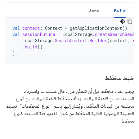
Java
Kotlin
val
context
:
Context
=
getApplicationContext
()
val
sessionFuture
=
LocalStorage
.
createSearchSessi
LocalStorage
.
SearchContext
.
Builder
(
context
,
/*
.
build
()
)
ضبط مخطّط
يجب إعداد مخطّط قبل أن تتمكّن من إدخال مستندات واسترداد
المستندات من قاعدة البيانات. يتألّف مخطّط قاعدة البيانات من أنواع
مختلفة من البيانات المنظَّمة، ويُشار إليها باسم "أنواع المخطّطات". تضبط
التعليمة البرمجية التالية المخطّط من خلال تقديم فئة المستند كنوع
مخطّط.