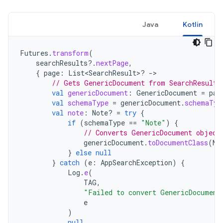
Java
Kotlin
Futures
.
transform
(
searchResults
?.
nextPage
,
{
page
:
List<SearchResult>? 
-
// Gets GenericDocument from SearchResult.
val
genericDocument
:
GenericDocument
=
pag
val
schemaType
=
genericDocument
.
schemaTyp
val
note
:
Note? 
=
try
{
if
(
schemaType
==
"Note"
)
{
// Converts GenericDocument object
genericDocument
.
toDocumentClass
(
No
}
else
null
}
catch
(
e
:
AppSearchException
)
{
Log
.
e
(
TAG
,
"Failed to convert GenericDocument
e
)
null