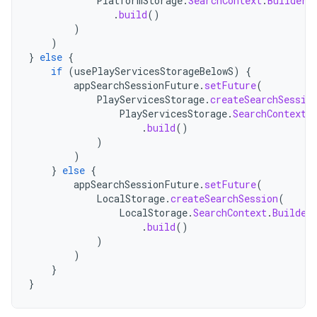
PlatformStorage
.
SearchContext
.
Builder
(
.
build
()
)
)
}
else
{
if
(
usePlayServicesStorageBelowS
)
{
appSearchSessionFuture
.
setFuture
(
PlayServicesStorage
.
createSearchSessio
PlayServicesStorage
.
SearchContext
.
.
build
()
)
)
}
else
{
appSearchSessionFuture
.
setFuture
(
LocalStorage
.
createSearchSession
(
LocalStorage
.
SearchContext
.
Builder
.
build
()
)
)
}
}