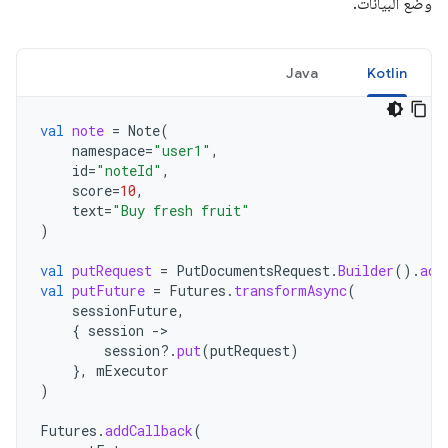
وضع البيانات.
Java
Kotlin
val
note
=
Note
(
namespace
=
"user1"
,
id
=
"noteId"
,
score
=
10
,
text
=
"Buy fresh fruit"
)
val
putRequest
=
PutDocumentsRequest
.
Builder
().
add
val
putFuture
=
Futures
.
transformAsync
(
sessionFuture
,
{
session
-
session
?.
put
(
putRequest
)
},
mExecutor
)
Futures
.
addCallback
(