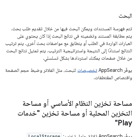
البحث
تتم فهرسة المستندات ويمكن البحث فيها من خلال تقديم طلب بحث.
يتم مطابقة المستند وتضمينه في نتائج البحث إذا كان يحتوي على
العبارات الواردة في الطلب أو يتطابق مع مواصفات بحث أخرى. يتم ترتيب
النتائج استنادًا إلى النتيجة واستراتيجية الترتيب. يتم تمثيل نتائج البحث
من خلال صفحات يمكنك استردادها بشكل تسلسلي.
يوفّر AppSearch
تخصيصات
للبحث، مثل الفلاتر وضبط حجم الصفحة
واقتصاص المقتطفات.
مساحة تخزين النظام الأساسي أو مساحة
التخزين المحلية أو مساحة تخزين "خدمات
Play"
يوفّر AppSearch ثلاثة حلول تخزين:
LocalStorage