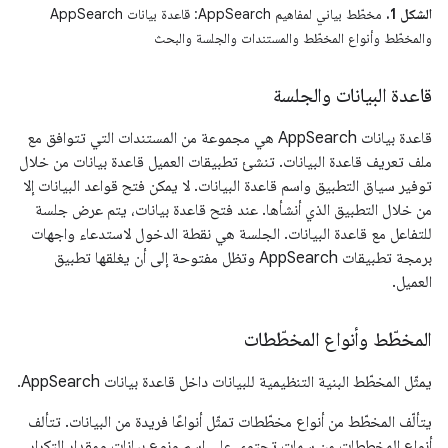
الشكل 1.
مخطّط بياني لمفاهيم AppSearch: قاعدة بيانات AppSearch
والمخطّط وأنواع المخطّط والمستندات والجلسة والبحث
قاعدة البيانات والجلسة
قاعدة بيانات AppSearch هي مجموعة من المستندات التي تتوافق مع
ملف تعريف قاعدة البيانات. تنشئ تطبيقات العميل قاعدة بيانات من خلال
توفير سياق التطبيق واسم قاعدة البيانات. لا يمكن فتح قواعد البيانات إلا
من خلال التطبيق الذي أنشأها. عند فتح قاعدة بيانات، يتم عرض جلسة
للتفاعل مع قاعدة البيانات. الجلسة هي نقطة الدخول لاستدعاء واجهات
برمجة تطبيقات AppSearch وتظل مفتوحة إلى أن يغلقها تطبيق
العميل.
المخطّط وأنواع المخطّطات
يمثّل المخطّط البنية التنظيمية للبيانات داخل قاعدة بيانات AppSearch.
يتألّف المخطّط من أنواع مخطّطات تمثّل أنواعًا فريدة من البيانات. تتألف
أنواع المخططات من سمات تحتوي على اسم ونوع بيانات ومقدار التكرار.