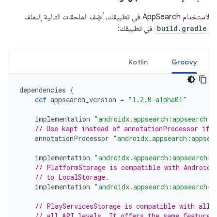
لاستخدام AppSearch في تطبيقك، أضِف الملحقات التالية إلىملف
build.gradle
في تطبيقك:
Kotlin
Groovy
dependencies
{
def
appsearch_version
=
"1.2.0-alpha01"
implementation
"androidx.appsearch:appsearch:$
// Use kapt instead of annotationProcessor if 
annotationProcessor
"androidx.appsearch:appsea
implementation
"androidx.appsearch:appsearch-l
// PlatformStorage is compatible with Android 
// to LocalStorage.
implementation
"androidx.appsearch:appsearch-p
// PlayServicesStorage is compatible with all 
// all API levels. It offers the same features