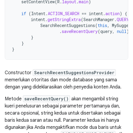
setContentView
(
R
.
layout
.
main
)
if
(
Intent
.
ACTION_SEARCH
==
intent
.
action
)
{
intent
.
getStringExtra
(
SearchManager
.
QUERY
)
SearchRecentSuggestions
(
this
,
MySugges
.
saveRecentQuery
(
query
,
null
)
}
}
}
Constructor
SearchRecentSuggestionsProvider
memerlukan otoritas dan mode database yang sama
dengan yang dideklarasikan oleh penyedia konten Anda.
Metode
saveRecentQuery()
akan mengambil string
kueri penelusuran sebagai parameter pertamanya dan,
secara opsional, string kedua untuk disertakan sebagai
baris kedua saran atau null. Parameter kedua ini hanya
digunakan jika Anda mengaktifkan mode dua baris untuk