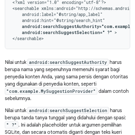
<?xml
version="1.0"
encoding="utf-8"?>

<searchable
android:searchSuggestSelection="
?"
>

</searchable>
Nilai untuk
android:searchSuggestAuthority
harus
berupa nama yang sepenuhnya memenuhi syarat bagi
penyedia konten Anda, yang sama persis dengan otoritas
yang digunakan di penyedia konten, seperti
"com.example.MySuggestionProvider"
dalam contoh
sebelumnya.
Nilai untuk
android:searchSuggestSelection
harus
berupa tanda tanya tunggal yang didahului dengan spasi:
" ?"
. Ini adalah placeholder untuk argumen pemilihan
SQLite, dan secara otomatis diganti dengan teks kueri