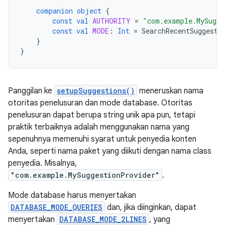
companion
object
{
const
val
AUTHORITY
=
"com.example.MySugge
const
val
MODE
:
Int
=
SearchRecentSuggesti
}
}
Panggilan ke
setupSuggestions()
meneruskan nama
otoritas penelusuran dan mode database. Otoritas
penelusuran dapat berupa string unik apa pun, tetapi
praktik terbaiknya adalah menggunakan nama yang
sepenuhnya memenuhi syarat untuk penyedia konten
Anda, seperti nama paket yang diikuti dengan nama class
penyedia. Misalnya,
"com.example.MySuggestionProvider"
.
Mode database harus menyertakan
DATABASE_MODE_QUERIES
dan, jika diinginkan, dapat
menyertakan
DATABASE_MODE_2LINES
, yang