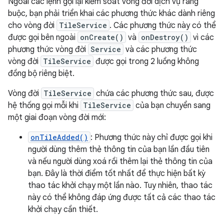
Ngoài các lệnh gọi lại kiểm soát vòng đời dịch vụ ràng
buộc, bạn phải triển khai các phương thức khác dành riêng
cho vòng đời
TileService
. Các phương thức này có thể
được gọi bên ngoài
onCreate()
và
onDestroy()
vì các
phương thức vòng đời
Service
và các phương thức
vòng đời
TileService
được gọi trong 2 luồng không
đồng bộ riêng biệt.
Vòng đời
TileService
chứa các phương thức sau, được
hệ thống gọi mỗi khi
TileService
của bạn chuyển sang
một giai đoạn vòng đời mới:
onTileAdded()
: Phương thức này chỉ được gọi khi
người dùng thêm thẻ thông tin của bạn lần đầu tiên
và nếu người dùng xoá rồi thêm lại thẻ thông tin của
bạn. Đây là thời điểm tốt nhất để thực hiện bất kỳ
thao tác khởi chạy một lần nào. Tuy nhiên, thao tác
này có thể không đáp ứng được tất cả các thao tác
khởi chạy cần thiết.