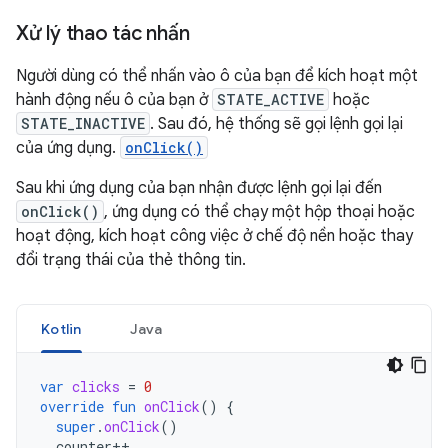
Xử lý thao tác nhấn
Người dùng có thể nhấn vào ô của bạn để kích hoạt một
hành động nếu ô của bạn ở
STATE_ACTIVE
hoặc
STATE_INACTIVE
. Sau đó, hệ thống sẽ gọi lệnh gọi lại
của ứng dụng.
onClick()
Sau khi ứng dụng của bạn nhận được lệnh gọi lại đến
onClick()
, ứng dụng có thể chạy một hộp thoại hoặc
hoạt động, kích hoạt công việc ở chế độ nền hoặc thay
đổi trạng thái của thẻ thông tin.
Kotlin
Java
var
clicks
=
0
override
fun
onClick
()
{
super
.
onClick
()
counter
++