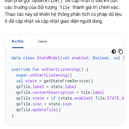
Bạn phải gọi
updateTile()
để cập nhật ô sau khi đặt
các trường của đối tượng
Tile
thành giá trị chính xác.
Thao tác này sẽ khiến hệ thống phân tích cú pháp dữ liệu
ô đã cập nhật và cập nhật giao diện người dùng.
Kotlin
Java
data
class
StateModel
(
val
enabled
:
Boolean
,
val
la
override
fun
onStartListening
()
{
super
.
onStartListening
()
val
state
=
getStateFromService
()
qsTile
.
label
=
state
.
label
qsTile
.
contentDescription
=
tile
.
label
qsTile
.
state
=
if
(
state
.
enabled
)
Tile
.
STATE_ACT
qsTile
.
icon
=
state
.
icon
qsTile
.
updateTile
()
}