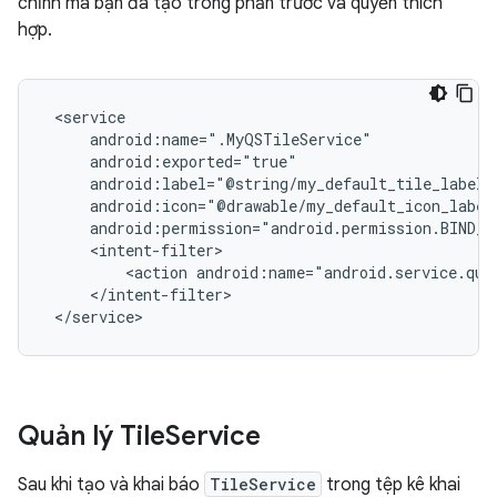
chỉnh mà bạn đã tạo trong phần trước và quyền thích
hợp.
android:label="@string/my_default_tile_label"
<action
android:name="android.service.qui
Quản lý Tile
Service
Sau khi tạo và khai báo
TileService
trong tệp kê khai