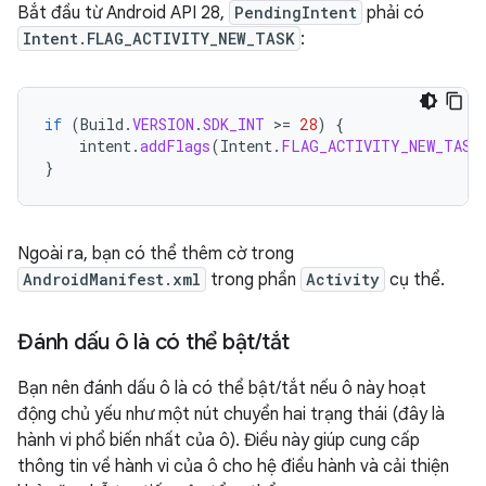
Bắt đầu từ Android API 28,
PendingIntent
phải có
Intent.FLAG_ACTIVITY_NEW_TASK
:
if
(
Build
.
VERSION
.
SDK_INT
>
=
28
)
{
intent
.
addFlags
(
Intent
.
FLAG_ACTIVITY_NEW_TASK
}
Ngoài ra, bạn có thể thêm cờ trong
AndroidManifest.xml
trong phần
Activity
cụ thể.
Đánh dấu ô là có thể bật
/
tắt
Bạn nên đánh dấu ô là có thể bật/tắt nếu ô này hoạt
động chủ yếu như một nút chuyển hai trạng thái (đây là
hành vi phổ biến nhất của ô). Điều này giúp cung cấp
thông tin về hành vi của ô cho hệ điều hành và cải thiện