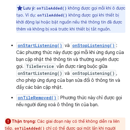
Lưu ý:
không được gọi mỗi khi ô được
onTileAdded()
tạo. Ví dụ:
không được gọi khi thiết bị
onTileAdded()
khởi động lại hoặc bật nguồn nếu thẻ thông tin đã được
thêm và không bị xoá trước khi thiết bị tắt nguồn.
onStartListening()
và
onStopListening()
:
Các phương thức này được gọi mỗi khi ứng dụng của
bạn cập nhật thẻ thông tin và thường xuyên được
gọi.
TileService
vẫn được ràng buộc giữa
onStartListening()
và
onStopListening()
,
cho phép ứng dụng của bạn sửa đổi ô thông tin và
đẩy các bản cập nhật.
onTileRemoved()
: Phương thức này chỉ được gọi
nếu người dùng xoá ô thông tin của bạn.
Thận trọng:
Các giai đoạn này có thể không diễn ra liên
tiếp.
chỉ có thể được gọi một lần khi người
onTileAdded()