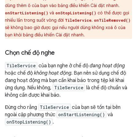
dùng thêm ô của bạn vào bảng điều khiển Cài đặt nhanh.
và
có thể được gọi
onStartListening()
onStopListening()
nhiều lần trong suốt vòng đời
.
TileService
onTileRemoved()
sẽ không bao giờ được gọi nếu người dùng không xoá ô của
bạn khỏi bảng điều khiển Cài đặt nhanh.
Chọn chế độ nghe
TileService
của bạn nghe ở chế độ
đang hoạt động
hoặc chế độ
không hoạt động
. Bạn nên sử dụng chế độ
đang hoạt động mà bạn cần khai báo trong tệp kê khai
ứng dụng. Nếu không,
TileService
là chế độ chuẩn và
không cần được khai báo.
Đừng cho rằng
TileService
của bạn sẽ tồn tại bên
ngoài cặp phương thức
onStartListening()
và
onStopListening()
.