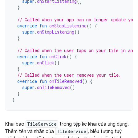
super
.
onStartListening
()
}
// Called when your app can no longer update your
override
fun
onStopListening
()
{
super
.
onStopListening
()
}
// Called when the user taps on your tile in an a
override
fun
onClick
()
{
super
.
onClick
()
}
// Called when the user removes your tile.
override
fun
onTileRemoved
()
{
super
.
onTileRemoved
()
}
}
Khai báo
TileService
trong tệp kê khai của ứng dụng.
Thêm tên và nhãn của
TileService
, biểu tượng tuỳ