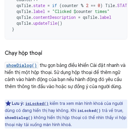
qsTile
.
state
=
if
(
counter
%
2
==
0
)
Tile
.
STATE_
qsTile
.
label
=
"Clicked 
$
counter
 times"
qsTile
.
contentDescription
=
qsTile
.
label
qsTile
.
updateTile
()
}
Chạy hộp thoại
showDialog()
thu gọn bảng điều khiển Cài đặt nhanh và
hiển thị một hộp thoại. Sử dụng hộp thoại để thêm ngữ
cảnh vào hành động của bạn nếu hành động đó yêu cầu
thêm thông tin đầu vào hoặc sự đồng ý của người dùng.
Lưu ý:
kiểm tra xem màn hình khoá của người
isLocked()
dùng có đang hiển thị hay không. Khi
trả về true,
isLocked()
không hiển thị hộp thoại có thể nhìn thấy vì hộp
showDialog()
thoại này tải xuống màn hình khoá.