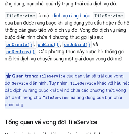
ứng dụng, bạn phải quản lý trạng thái của dịch vụ đó.
TileService
là một
dịch vụ ràng buộc
.
TileService
của bạn được ràng buộc khi ứng dụng yêu cầu hoặc nếu hệ
thống cần giao tiếp với dịch vụ đó. Vòng đời dịch vụ ràng
buộc điển hình
chứa 4 phương thức gọi lại sau:
onCreate()
,
onBind()
,
onUnbind()
và
onDestroy()
. Các phương thức này được hệ thống gọi
mỗi khi dịch vụ chuyển sang một giai đoạn vòng đời mới.
Quan trọng:
của bạn vẫn sẽ trải qua vòng
TileService
đời
điển hình. Tuy nhiên,
khác với hầu hết
Service
TileService
các dịch vụ ràng buộc khác vì nó chứa các phương thức vòng
đời dành riêng cho
mà ứng dụng của bạn phải
TileService
phản ứng.
Tổng quan về vòng đời Tile
Service