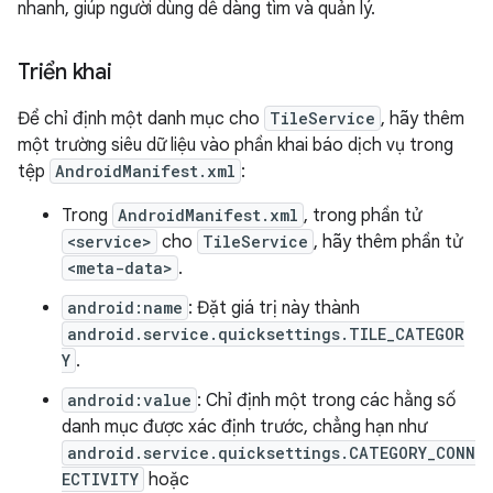
nhanh, giúp người dùng dễ dàng tìm và quản lý.
Triển khai
Để chỉ định một danh mục cho
TileService
, hãy thêm
một trường siêu dữ liệu vào phần khai báo dịch vụ trong
tệp
AndroidManifest.xml
:
Trong
AndroidManifest.xml
, trong phần tử
<service>
cho
TileService
, hãy thêm phần tử
<meta-data>
.
android:name
: Đặt giá trị này thành
android.service.quicksettings.TILE_CATEGOR
Y
.
android:value
: Chỉ định một trong các hằng số
danh mục được xác định trước, chẳng hạn như
android.service.quicksettings.CATEGORY_CONN
ECTIVITY
hoặc