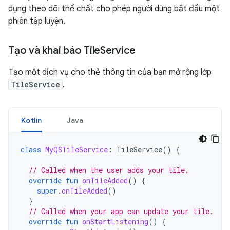
dụng theo dõi thể chất cho phép người dùng bắt đầu một
phiên tập luyện.
Tạo và khai báo Tile
Service
Tạo một dịch vụ cho thẻ thông tin của bạn mở rộng lớp
TileService
.
Kotlin
Java
class
MyQSTileService
:
TileService
()
{
// Called when the user adds your tile.
override
fun
onTileAdded
()
{
super
.
onTileAdded
()
}
// Called when your app can update your tile.
override
fun
onStartListening
()
{