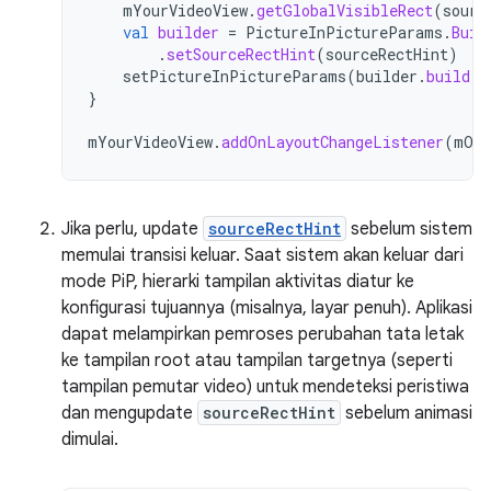
mYourVideoView
.
getGlobalVisibleRect
(
sourc
val
builder
=
PictureInPictureParams
.
Buil
.
setSourceRectHint
(
sourceRectHint
)
setPictureInPictureParams
(
builder
.
build
()
}
mYourVideoView
.
addOnLayoutChangeListener
(
mOnL
Jika perlu, update
sourceRectHint
sebelum sistem
memulai transisi keluar. Saat sistem akan keluar dari
mode PiP, hierarki tampilan aktivitas diatur ke
konfigurasi tujuannya (misalnya, layar penuh). Aplikasi
dapat melampirkan pemroses perubahan tata letak
ke tampilan root atau tampilan targetnya (seperti
tampilan pemutar video) untuk mendeteksi peristiwa
dan mengupdate
sourceRectHint
sebelum animasi
dimulai.