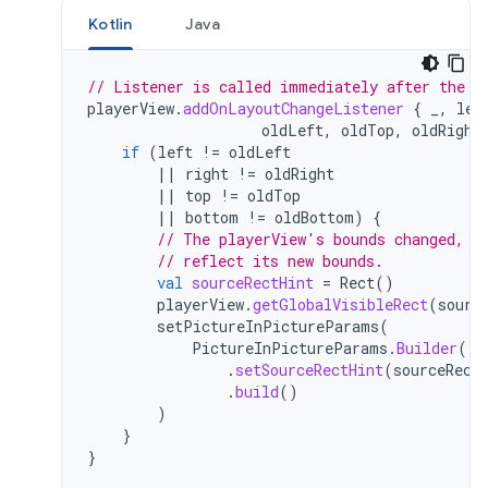
Kotlin
Java
// Listener is called immediately after the u
playerView
.
addOnLayoutChangeListener
{
_
,
lef
oldLeft
,
oldTop
,
oldRight
if
(
left
!=
oldLeft
||
right
!=
oldRight
||
top
!=
oldTop
||
bottom
!=
oldBottom
)
{
// The playerView's bounds changed, u
// reflect its new bounds.
val
sourceRectHint
=
Rect
()
playerView
.
getGlobalVisibleRect
(
sourc
setPictureInPictureParams
(
PictureInPictureParams
.
Builder
()
.
setSourceRectHint
(
sourceRect
.
build
()
)
}
}