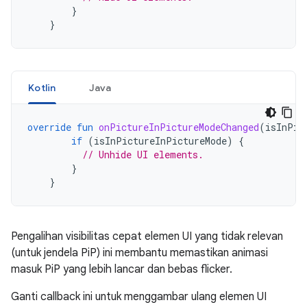
}
}
Kotlin
Java
override
fun
onPictureInPictureModeChanged
(
isInPic
if
(
isInPictureInPictureMode
)
{
// Unhide UI elements.
}
}
Pengalihan visibilitas cepat elemen UI yang tidak relevan
(untuk jendela PiP) ini membantu memastikan animasi
masuk PiP yang lebih lancar dan bebas flicker.
Ganti callback ini untuk menggambar ulang elemen UI