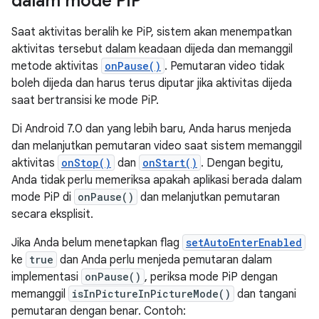
dalam mode Pi
P
Saat aktivitas beralih ke PiP, sistem akan menempatkan
aktivitas tersebut dalam keadaan dijeda dan memanggil
metode aktivitas
onPause()
. Pemutaran video tidak
boleh dijeda dan harus terus diputar jika aktivitas dijeda
saat bertransisi ke mode PiP.
Di Android 7.0 dan yang lebih baru, Anda harus menjeda
dan melanjutkan pemutaran video saat sistem memanggil
aktivitas
onStop()
dan
onStart()
. Dengan begitu,
Anda tidak perlu memeriksa apakah aplikasi berada dalam
mode PiP di
onPause()
dan melanjutkan pemutaran
secara eksplisit.
Jika Anda belum menetapkan flag
setAutoEnterEnabled
ke
true
dan Anda perlu menjeda pemutaran dalam
implementasi
onPause()
, periksa mode PiP dengan
memanggil
isInPictureInPictureMode()
dan tangani
pemutaran dengan benar. Contoh: