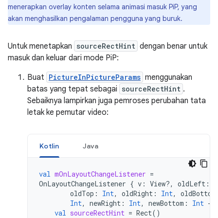
menerapkan overlay konten selama animasi masuk PiP, yang
akan menghasilkan pengalaman pengguna yang buruk.
Untuk menetapkan
sourceRectHint
dengan benar untuk
masuk dan keluar dari mode PiP:
Buat
PictureInPictureParams
menggunakan
batas yang tepat sebagai
sourceRectHint
.
Sebaiknya lampirkan juga pemroses perubahan tata
letak ke pemutar video:
Kotlin
Java
val
mOnLayoutChangeListener
=
OnLayoutChangeListener
{
v
:
View?,
oldLeft
:
I
oldTop
:
Int
,
oldRight
:
Int
,
oldBottom
Int
,
newRight
:
Int
,
newBottom
:
Int
->
val
sourceRectHint
=
Rect
()