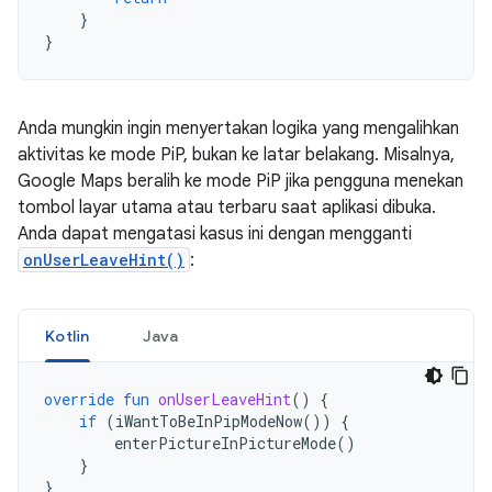
}
}
Anda mungkin ingin menyertakan logika yang mengalihkan
aktivitas ke mode PiP, bukan ke latar belakang. Misalnya,
Google Maps beralih ke mode PiP jika pengguna menekan
tombol layar utama atau terbaru saat aplikasi dibuka.
Anda dapat mengatasi kasus ini dengan mengganti
onUserLeaveHint()
:
Kotlin
Java
override
fun
onUserLeaveHint
()
{
if
(
iWantToBeInPipModeNow
())
{
enterPictureInPictureMode
()
}
}