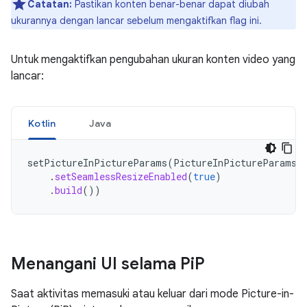
Catatan:
Pastikan konten benar-benar dapat diubah
ukurannya dengan lancar sebelum mengaktifkan flag ini.
Untuk mengaktifkan pengubahan ukuran konten video yang
lancar:
Kotlin
Java
setPictureInPictureParams
(
PictureInPictureParams
.
.
setSeamlessResizeEnabled
(
true
)
.
build
())
Menangani UI selama Pi
P
Saat aktivitas memasuki atau keluar dari mode Picture-in-