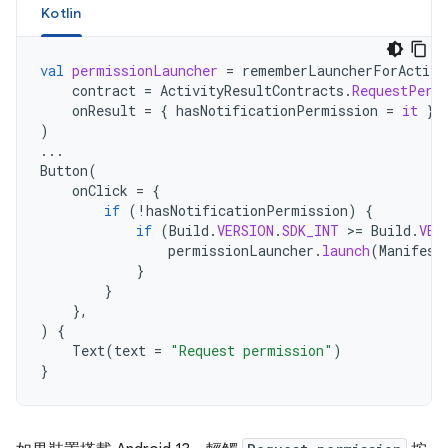
Kotlin
val
permissionLauncher
=
rememberLauncherForActivi
contract
=
ActivityResultContracts
.
RequestPerm
onResult
=
{
hasNotificationPermission
=
it
}
)
...
Button
(
onClick
=
{
if
(
!
hasNotificationPermission
)
{
if
(
Build
.
VERSION
.
SDK_INT
>=
Build
.
VER
permissionLauncher
.
launch
(
Manifest
}
}
},
)
{
Text
(
text
=
"Request permission"
)
}