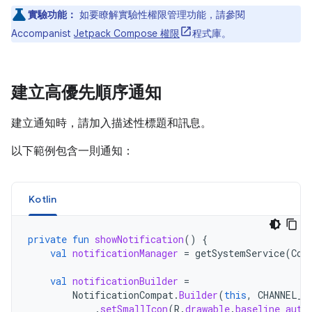
實驗功能：
如要瞭解實驗性權限管理功能，請參閱
Accompanist
Jetpack Compose 權限
程式庫。
建立高優先順序通知
建立通知時，請加入描述性標題和訊息。
以下範例包含一則通知：
Kotlin
private
fun
showNotification
()
{
val
notificationManager
=
getSystemService
(
Con
val
notificationBuilder
=
NotificationCompat
.
Builder
(
this
,
CHANNEL_I
.
setSmallIcon
(
R
.
drawable
.
baseline_auto