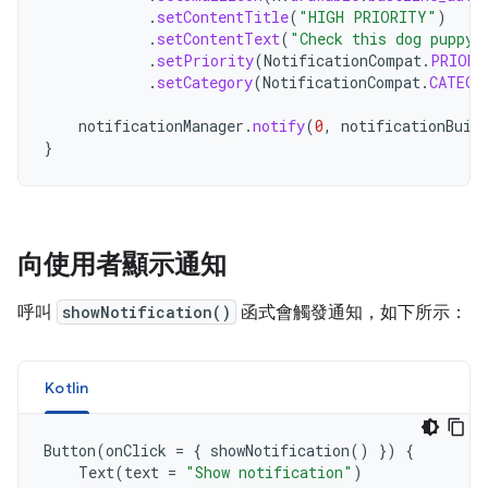
.
setContentTitle
(
"HIGH PRIORITY"
)
.
setContentText
(
"Check this dog puppy 
.
setPriority
(
NotificationCompat
.
PRIORI
.
setCategory
(
NotificationCompat
.
CATEGO
notificationManager
.
notify
(
0
,
notificationBuil
}
向使用者顯示通知
呼叫
showNotification()
函式會觸發通知，如下所示：
Kotlin
Button
(
onClick
=
{
showNotification
()
})
{
Text
(
text
=
"Show notification"
)