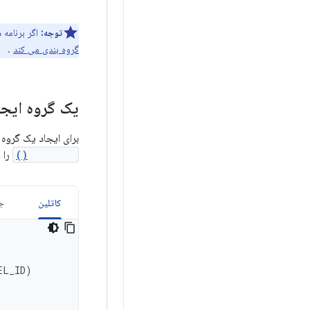
توجه:
اگر برنامه
گروه بندی می کند
.
یک گروه ایجا
برای ایجاد یک گروه
setGroup()
را ف
کاتلین
جا
EL_ID
)