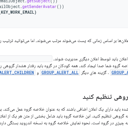
emailObject
.
getSubject
())
ailObject
.
getSenderAvatar
())
_KEY_WORK_EMAIL
)
ان‌ها بر اساس زمانی که پست می‌شوند مرتب می‌شوند، اما می‌توانید ترتیب را
اعلان باید توسط اعلان دیگری مدیریت شوند،
setGroupAlertBehavior()
ه گروه شما صدا ایجاد کند، همه کودکان در گروه باید رفتار هشدار گروهی را
GROUP_
. گزینه های دیگر
GROUP_ALERT_ALL
و
ALERT_CHILDREN
وهی تنظیم کنید
‌شده باید دارای یک اعلان اضافی باشند که به عنوان خلاصه گروه عمل می‌کند. بر
گروهی تنظیم کنید. این خلاصه گروه باید شامل بخشی از متن هر یک از اعلان‌ه
ه چیزی در گروه است. نحوه نمایش خلاصه گروه به نسخه اندروید بستگی دارد: