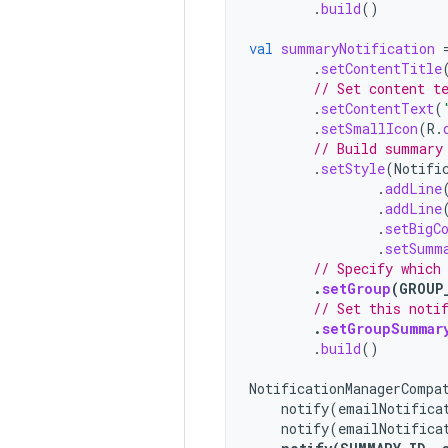
.
build
()
val
summaryNotification
.
setContentTitle
// Set content t
.
setContentText
(
.
setSmallIcon
(
R
.
// Build summary
.
setStyle
(
Notifi
.
addLine
.
addLine
.
setBigC
.
setSumm
// Specify which
.
setGroup
(
GROUP
// Set this noti
.
setGroupSummar
.
build
()
NotificationManagerCompa
notify
(
emailNotifica
notify
(
emailNotifica