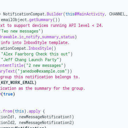
=
NotificationCompat
.
Builder
(
this
@MainActivity
,
CHANNEL_
(
emailObject
.
getSummary
())
ext to support devices running API level < 24.
"Two new messages"
)
drawable
.
ic_notify_summary_status
)
 info into InboxStyle template.
cationCompat
.
InboxStyle
()
(
"Alex Faarborg Check this out"
)
(
"Jeff Chang Launch Party"
)
ontentTitle
(
"2 new messages"
)
aryText
(
"janedoe@example.com"
))
 group this notification belongs to.
_KEY_WORK_EMAIL
)
fication as the summary for the group.
y
(
true
)
t
.
from
(
this
).
apply
{
tionId1
,
newMessageNotification1
)
tionId2
,
newMessageNotification2
)