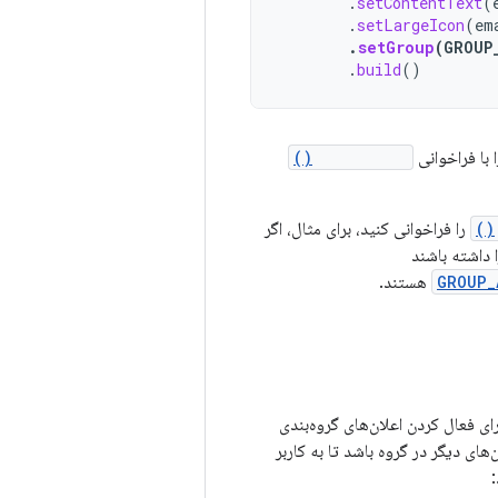
.
setContentText
(
.
setLargeIcon
(
em
.
setGroup
(
GROUP
.
build
()
 با فراخوانی
setSortKey()
را فراخوانی کنید، برای مثال، اگر
 داشته باشند
GROUP_
هستند.
ای فعال کردن اعلان‌های گروه‌بندی
ای دیگر در گروه باشد تا به کاربر