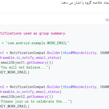
ایجاد خلاصه گروه را نشان می دهد:
وا
otifications used as group summary.
=
"com.android.example.WORK_EMAIL"
on1
=
NotificationCompat
.
Builder
(
this
@MainActivity
,
CHAN
drawable
.
ic_notify_email_status
)
(
emailObject1
.
getSummary
())
"You will not believe..."
)
KEY_WORK_EMAIL
)
on2
=
NotificationCompat
.
Builder
(
this
@MainActivity
,
CHAN
drawable
.
ic_notify_email_status
)
(
emailObject2
.
getSummary
())
"Please join us to celebrate the..."
)
KEY_WORK_EMAIL
)