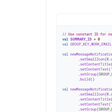
// Use constant ID for n
val
SUMMARY_ID
=
0
val
GROUP_KEY_WORK_EMAIL
val
newMessageNotificati
.
setSmallIcon
(
R
.
.
setContentTitle
.
setContentText
(
.
setGroup
(
GROUP_
.
build
()
val
newMessageNotificati
.
setSmallIcon
(
R
.
.
setContentTitle
.
setContentText
(
.
setGroup
(
GROUP_